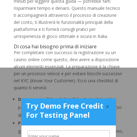
minuti per leggere questa guida — potrebbe farti
risparmiare tempo e denaro. Questo manuale tecnico
ti accompagnerà attraverso il processo di creazione
del conto, ti illustrerà le funzionalità principali della
piattaforma e ti fornirà consigli pratici per
un’esperienza di gioco ottimale e sicura in Italia.
Di cosa hai bisogno prima di iniziare
Per completare con successo la registrazione su un
casino online come questo, devi avere a disposizione
alcuni elementi essenziali. La preparazione è la chiave
per un processo veloce e per evitare blocchi successivi
nel KYC (Know Your Customer). Ecco una checklist di
quanto ti servirà:
Documento d’identità valido:
Carta d’identità,
Try Demo Free Credit
×
passaporto o patente di guida. Deve essere in corso
For Testing Panel
di validità e la foto deve essere leggibile.
Prova di residenza recente:
Una bolletta (luce,
gas, telefono, internet) o un estratto conto bancario,