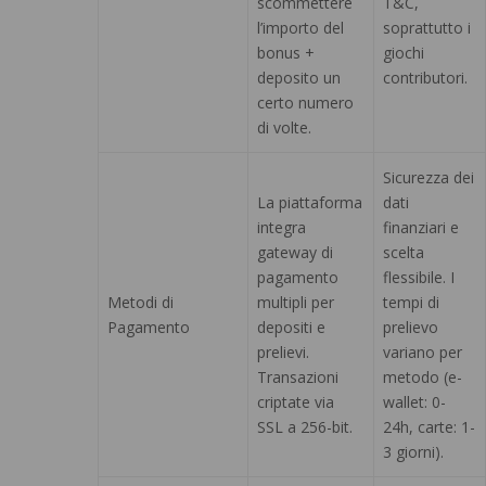
scommettere
T&C,
l’importo del
soprattutto i
bonus +
giochi
deposito un
contributori.
certo numero
di volte.
Sicurezza dei
La piattaforma
dati
integra
finanziari e
gateway di
scelta
pagamento
flessibile. I
Metodi di
multipli per
tempi di
Pagamento
depositi e
prelievo
prelievi.
variano per
Transazioni
metodo (e-
criptate via
wallet: 0-
SSL a 256-bit.
24h, carte: 1-
3 giorni).