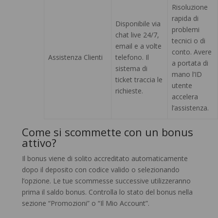
Risoluzione
rapida di
Disponibile via
problemi
chat live 24/7,
tecnici o di
email e a volte
conto. Avere
Assistenza Clienti
telefono. Il
a portata di
sistema di
mano l’ID
ticket traccia le
utente
richieste.
accelera
l’assistenza.
Come si scommette con un bonus
attivo?
Il bonus viene di solito accreditato automaticamente
dopo il deposito con codice valido o selezionando
l’opzione. Le tue scommesse successive utilizzeranno
prima il saldo bonus. Controlla lo stato del bonus nella
sezione “Promozioni” o “Il Mio Account”.