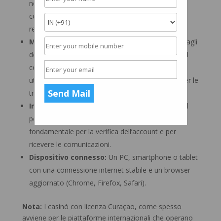
non più vecchio di 3 mesi. L’indirizzo deve
corrispondere a quello che inserirai nella
registrazione.
Metodo di pagamento attivo:
Preparare i dettagli
della carta (prepagata, di debito o di credito) o del
conto e-wallet (come Skrill, Neteller) che intendi
utilizzare per i depositi. Verifica che sia abilitato per le
transazioni online.
Indirizzo email attivo:
Utilizza un indirizzo email
personale e a cui hai accesso immediato. È
fondamentale per la verifica dell’account e per
ricevere le comunicazioni.
Dispositivo connesso:
Un PC, smartphone o tablet
con una connessione internet stabile e un browser
aggiornato (Chrome, Firefox, Safari).
Nota:
I casinò con licenza Curaçao, come spesso
avviene per le piattaforme internazionali che operano