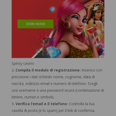
Spinsy casino
Compila il modulo di registrazione:
Inserisci con
precisione i dati richiesti: nome, cognome, data di
nascita, indirizzo email e numero di telefono. Scegli
una username e una password sicura (combinazione di
lettere, numeri e simboli).
Verifica l’email e il telefono:
Controlla la tua
casella di posta (e lo spam) per il link di conferma.