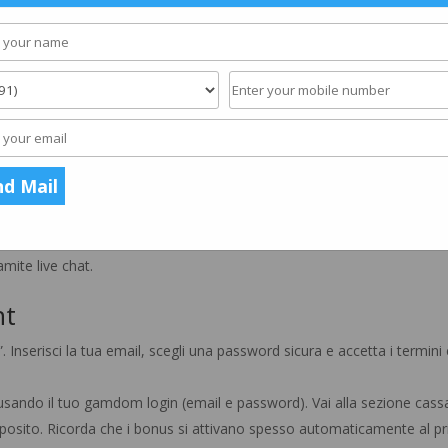
Curacao e Gaming eSports.
sso a partire da pochi euro.
e e portafogli elettronici.
eposito e giri gratuiti.
zato per dispositivi mobili o una Progressive Web App (PWA) che puoi
sitivo.
ntità è obbligatorio per i prelievi e generalmente richiede un documento
amite live chat.
nt
i”. Inserisci la tua email, scegli una password sicura e accetta i termini
sando il tuo gamdom login (email e password). Vai alla sezione cass
posito. Ricorda che i bonus si attivano spesso automaticamente al p