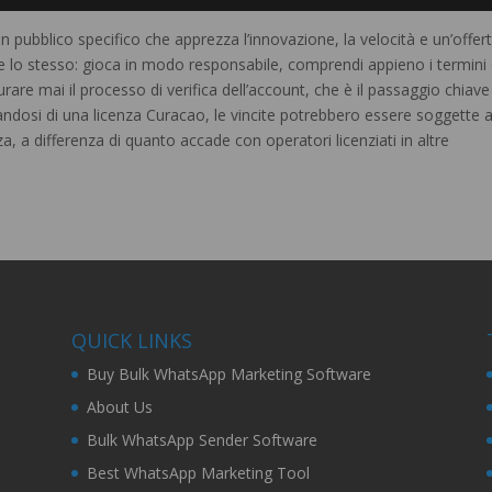
n pubblico specifico che apprezza l’innovazione, la velocità e un’offert
pre lo stesso: gioca in modo responsabile, comprendi appieno i termini 
rare mai il processo di verifica dell’account, che è il passaggio chiave
attandosi di una licenza Curacao, le vincite potrebbero essere soggette a
za, a differenza di quanto accade con operatori licenziati in altre
QUICK LINKS
Buy Bulk WhatsApp Marketing Software
About Us
Bulk WhatsApp Sender Software
Best WhatsApp Marketing Tool