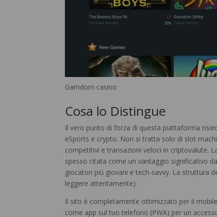
Gamdom casino
Cosa lo Distingue
Il vero punto di forza di questa piattaforma risi
eSports e crypto. Non si tratta solo di slot ma
competitivi e transazioni veloci in criptovalute.
spesso citata come un vantaggio significativo dagl
giocatori più giovani e tech-savvy. La struttura 
leggere attentamente).
Il sito è completamente ottimizzato per il mobile,
come app sul tuo telefono (PWA) per un accesso pi