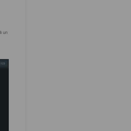
di un