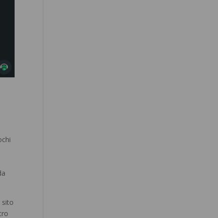
ochi
da
 sito
tro