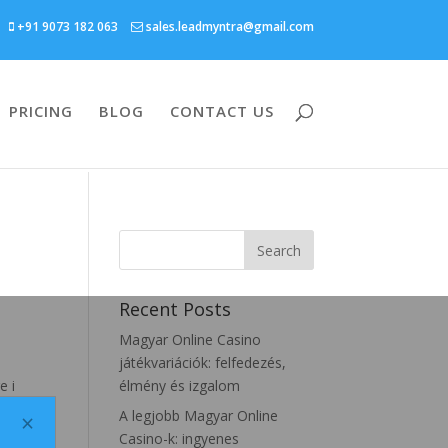
+91 9073 182 063
sales.leadmyntra@gmail.com
PRICING
BLOG
CONTACT US
Recent Posts
Magyar Online Casino
játékvariációk: felfedezés,
e i
élmény és izgalom
ul
A legjobb Magyar Online
×
Casino-k: ingyenes