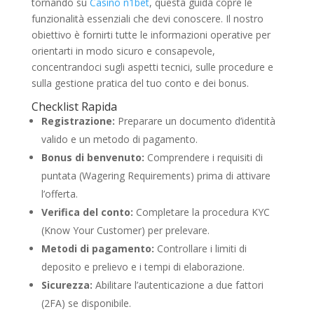
tornando su
Casino n1bet
, questa guida copre le
funzionalità essenziali che devi conoscere. Il nostro
obiettivo è fornirti tutte le informazioni operative per
orientarti in modo sicuro e consapevole,
concentrandoci sugli aspetti tecnici, sulle procedure e
sulla gestione pratica del tuo conto e dei bonus.
Checklist Rapida
Registrazione:
Preparare un documento d’identità
valido e un metodo di pagamento.
Bonus di benvenuto:
Comprendere i requisiti di
puntata (Wagering Requirements) prima di attivare
l’offerta.
Verifica del conto:
Completare la procedura KYC
(Know Your Customer) per prelevare.
Metodi di pagamento:
Controllare i limiti di
deposito e prelievo e i tempi di elaborazione.
Sicurezza:
Abilitare l’autenticazione a due fattori
(2FA) se disponibile.