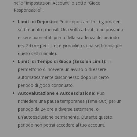
nelle “Impostazioni Account” o sotto “Gioco
Responsabile”.
Limiti di Deposito:
Puoi impostare limiti giornalieri,
settimanali o mensili. Una volta attivati, non possono
essere aumentati prima della scadenza del periodo
(es. 24 ore per il limite giornaliero, una settimana per
quello settimanale).
Limiti di Tempo di Gioco (Session Limit):
Ti
permettono di ricevere un avviso o di essere
automaticamente disconnesso dopo un certo
periodo di gioco continuato.
Autovalutazione e Autoesclusione:
Puoi
richiedere una pausa temporanea (Time-Out) per un
periodo da 24 ore a diverse settimane, o
un’autoesclusione permanente. Durante questo
periodo non potrai accedere al tuo account.