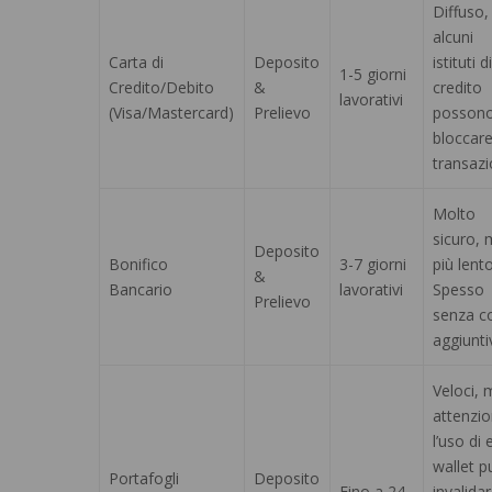
Diffuso
alcuni
Carta di
Deposito
istituti di
1-5 giorni
Credito/Debito
&
credito
lavorativi
(Visa/Mastercard)
Prelievo
posson
bloccare
transazi
Molto
sicuro, m
Deposito
Bonifico
3-7 giorni
più lento
&
Bancario
lavorativi
Spesso
Prelievo
senza co
aggiuntiv
Veloci, 
attenzio
l’uso di 
wallet p
Portafogli
Deposito
Fino a 24
invalida