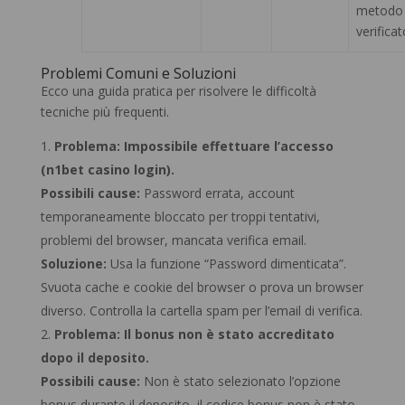
metodo
verificat
Problemi Comuni e Soluzioni
Ecco una guida pratica per risolvere le difficoltà
tecniche più frequenti.
Problema: Impossibile effettuare l’accesso
(n1bet casino login).
Possibili cause:
Password errata, account
temporaneamente bloccato per troppi tentativi,
problemi del browser, mancata verifica email.
Soluzione:
Usa la funzione “Password dimenticata”.
Svuota cache e cookie del browser o prova un browser
diverso. Controlla la cartella spam per l’email di verifica.
Problema: Il bonus non è stato accreditato
dopo il deposito.
Possibili cause:
Non è stato selezionato l’opzione
bonus durante il deposito, il codice bonus non è stato