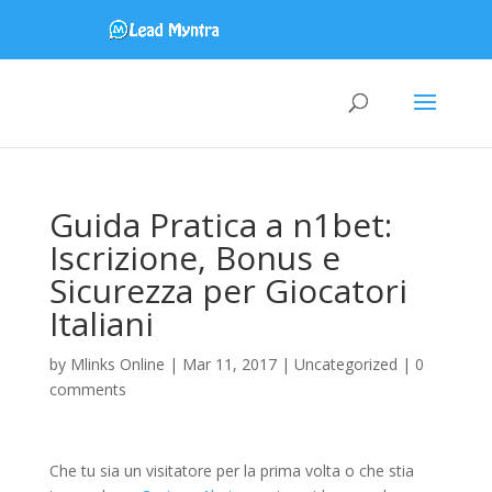
Guida Pratica a n1bet:
Iscrizione, Bonus e
Sicurezza per Giocatori
Italiani
by
Mlinks Online
|
Mar 11, 2017
|
Uncategorized
|
0
comments
Che tu sia un visitatore per la prima volta o che stia