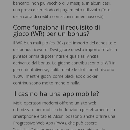
bancario, non più vecchio di 3 mesi) e, in alcuni casi,
una prova del metodo di pagamento utilizzato (foto
della carta di credito con alcuni numeri nascosti).
Come funziona il requisito di
gioco (WR) per un bonus?
Il WR è un multiplo (es. 30x) dell’importo del deposito e
del bonus ricevuto. Devi girare questo importo totale in
puntate prima di poter ritirare qualsiasi vincita
derivante dal bonus. Le gioche contribuiscono al WR in
percentuali diverse, solitamente le slot contribuiscono
100%, mentre giochi come blackjack o poker
contribuiscono molto meno o nulla.
Il casino ha una app mobile?
Molti operatori moderni offrono un sito web
ottimizzato per mobile che funziona perfettamente su
smartphone e tablet. Alcuni possono anche offrire una
Progressive Web App (PWA), che può essere
“installata” dal browser per un accesso più rapido,