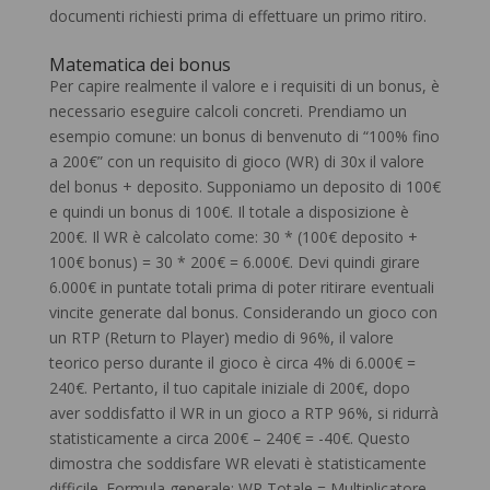
documenti richiesti prima di effettuare un primo ritiro.
Matematica dei bonus
Per capire realmente il valore e i requisiti di un bonus, è
necessario eseguire calcoli concreti. Prendiamo un
esempio comune: un bonus di benvenuto di “100% fino
a 200€” con un requisito di gioco (WR) di 30x il valore
del bonus + deposito. Supponiamo un deposito di 100€
e quindi un bonus di 100€. Il totale a disposizione è
200€. Il WR è calcolato come: 30 * (100€ deposito +
100€ bonus) = 30 * 200€ = 6.000€. Devi quindi girare
6.000€ in puntate totali prima di poter ritirare eventuali
vincite generate dal bonus. Considerando un gioco con
un RTP (Return to Player) medio di 96%, il valore
teorico perso durante il gioco è circa 4% di 6.000€ =
240€. Pertanto, il tuo capitale iniziale di 200€, dopo
aver soddisfatto il WR in un gioco a RTP 96%, si ridurrà
statisticamente a circa 200€ – 240€ = -40€. Questo
dimostra che soddisfare WR elevati è statisticamente
difficile. Formula generale: WR Totale = Multiplicatore