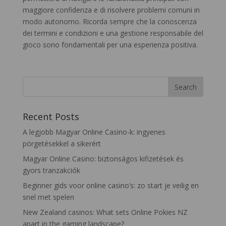
maggiore confidenza e di risolvere problemi comuni in
modo autonomo. Ricorda sempre che la conoscenza
dei termini e condizioni e una gestione responsabile del
gioco sono fondamentali per una esperienza positiva.
Recent Posts
A legjobb Magyar Online Casino-k: ingyenes
pörgetésekkel a sikerért
Magyar Online Casino: biztonságos kifizetések és
gyors tranzakciók
Beginner gids voor online casino’s: zo start je veilig en
snel met spelen
New Zealand casinos: What sets Online Pokies NZ
apart in the gaming landscape?