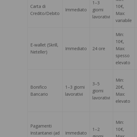
1–3
Carta di
10€,
Immediato
giorni
Credito/Debito
Max:
lavorativi
variabile
Min:
10€,
E-wallet (Skrill,
Immediato
24 ore
Max:
Neteller)
spesso
elevato
Min:
3–5
Bonifico
1–3 giorni
20€,
giorni
Bancario
lavorativi
Max:
lavorativi
elevato
Min:
Pagamenti
1–2
10€,
Instantanei (ad
Immediato
giorni
Max: