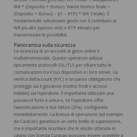
WR * (Deposito + Bonus). Valore teorico finale ≈
(Deposito + Bonus) – ((1 – RTP) * WR Totale). È
fondamentale selezionare giochi con il contributo ai
WR più alto (spesso slot) e RTP elevato per
massimizzare le possibilità.
Panoramica sulla sicurezza
La sicurezza di un account di gioco online è
multidimensionale. Questo operatore utilizza
tipicamente protocolli SSL/TLS per cifrare tutte le
comunicazioni tra il tuo dispositivo e i loro server. La
verifica dell’account (KYC) è un passo obbligatorio che
protegge sia il giocatore (contro frodi e accessi
indebiti) sia l’operatore. È importante utilizzare una
password forte e unica e, se l’operatore offre
l’autenticazione a due fattori (2FA), configurarla
immediatamente. La licenza di operazione (ad esempio
da Curacao) garantisce un certo livello di supervisione,
ma è importante ricordare che le vincite ottenute in
casino con licenza Curacao possono essere soggette a