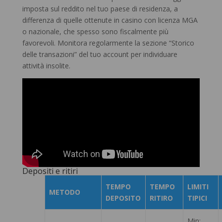
imposta sul reddito nel tuo paese di residenza, a
differenza di quelle ottenute in casino con licenza MGA
o nazionale, che spesso sono fiscalmente più
favorevoli. Monitora regolarmente la sezione “Storico
delle transazioni” del tuo account per individuare
attività insolite.
Depositi e ritiri
TEMPO
TEMPO
LIMITI
METODO
DEPOSITO
RITIRO
TIPICI
Min: