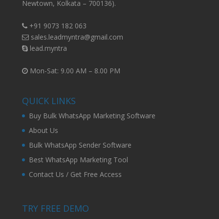
Newtown, Kolkata – 700136).
+91 9073 182 063
sales.leadmyntra@gmail.com
lead.myntra
Mon-Sat: 9.00 AM – 8.00 PM
QUICK LINKS
Buy Bulk WhatsApp Marketing Software
About Us
Bulk WhatsApp Sender Software
Best WhatsApp Marketing Tool
Contact Us / Get Free Access
TRY FREE DEMO