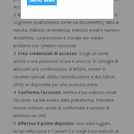
Account\”.
Compila il modulo:
Inserisci i dati richiesti: nome e
cognome (esattamente come sul documento), data di
nascita, indirizzo di residenza, indirizzo email e numero
di telefono. La precisione è cruciale per evitare
problemi con i prelievi successivi.
Crea credenziali di accesso:
Scegli un nome
utente e una password sicura e univoca. Si consiglia di
utilizzare una combinazione di lettere, numeri e
caratteri speciali. Abilita l’autenticazione a due fattori
(2FA) se disponibile per una sicurezza extra.
Conferma l’account:
Verifica il tuo indirizzo email
cliccando sul link inviato dalla piattaforma. Potrebbe
essere richiesto anche di confermare il numero di
telefono via SMS.
Effettua il primo deposito:
Una volta loggato,
recati nella cassa (\”Cashier\”) e scegli il tuo metodo di