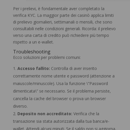
Per i prelievi, è fondamentale aver completato la
verifica KYC. La maggior parte dei casinò applica limiti
di prelievo giornalieri, settimanali o mensili, che sono
consultabili nelle condizioni generali. Ricorda: il prelievo
verso una carta di credito può richiedere più tempo
rispetto a un e-wallet.
Troubleshooting
Ecco soluzioni per problemi comuni:
Accesso fallito:
Controlla di aver inserito
correttamente nome utente e password (attenzione a
maiuscole/minuscole). Usa la funzione \”Password
dimenticata\” se necessario. Se il problema persiste,
cancella la cache del browser o prova un browser
diverso.
Deposito non accreditato:
Verifica che la
transazione sia stata autorizzata dalla tua banca/e-
wallet. Attendi alcuni minuti. Se il saldo non si aggiorna,