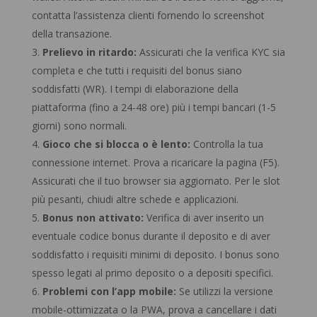
contatta l’assistenza clienti fornendo lo screenshot
della transazione.
Prelievo in ritardo:
Assicurati che la verifica KYC sia
completa e che tutti i requisiti del bonus siano
soddisfatti (WR). I tempi di elaborazione della
piattaforma (fino a 24-48 ore) più i tempi bancari (1-5
giorni) sono normali.
Gioco che si blocca o è lento:
Controlla la tua
connessione internet. Prova a ricaricare la pagina (F5).
Assicurati che il tuo browser sia aggiornato. Per le slot
più pesanti, chiudi altre schede e applicazioni.
Bonus non attivato:
Verifica di aver inserito un
eventuale codice bonus durante il deposito e di aver
soddisfatto i requisiti minimi di deposito. I bonus sono
spesso legati al primo deposito o a depositi specifici.
Problemi con l’app mobile:
Se utilizzi la versione
mobile-ottimizzata o la PWA, prova a cancellare i dati