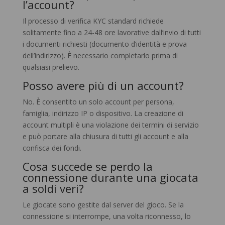
l’account?
Il processo di verifica KYC standard richiede
solitamente fino a 24-48 ore lavorative dall’invio di tutti
i documenti richiesti (documento d’identità e prova
dell’indirizzo). È necessario completarlo prima di
qualsiasi prelievo.
Posso avere più di un account?
No. È consentito un solo account per persona,
famiglia, indirizzo IP o dispositivo. La creazione di
account multipli è una violazione dei termini di servizio
e può portare alla chiusura di tutti gli account e alla
confisca dei fondi.
Cosa succede se perdo la
connessione durante una giocata
a soldi veri?
Le giocate sono gestite dal server del gioco. Se la
connessione si interrompe, una volta riconnesso, lo