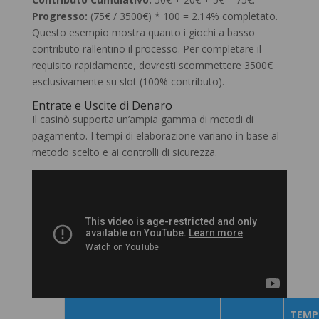
Progresso:
(75€ / 3500€) * 100 = 2.14% completato.
Questo esempio mostra quanto i giochi a basso
contributo rallentino il processo. Per completare il
requisito rapidamente, dovresti scommettere 3500€
esclusivamente su slot (100% contributo).
Entrate e Uscite di Denaro
Il casinò supporta un’ampia gamma di metodi di
pagamento. I tempi di elaborazione variano in base al
metodo scelto e ai controlli di sicurezza.
TEMP