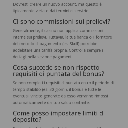
Dovresti creare un nuovo account, ma questo è
tipicamente vietato dai termini di servizio.
Ci sono commissioni sui prelievi?
Generalmente, il casinò non applica commissioni
interne sui prelievi. Tuttavia, la tua banca o il fornitore
del metodo di pagamento (es. Skrill) potrebbe
addebitare una tariffa propria. Controlla sempre i
dettagli nella sezione pagamenti.
Cosa succede se non rispetto i
requisiti di puntata del bonus?
Se non completi i requisiti di puntata entro il periodo di
tempo stabilito (es. 30 giorni), il bonus e tutte le
eventuali vincite generate da esso verranno rimossi
automaticamente dal tuo saldo contante.
Come posso impostare limiti di
deposito?