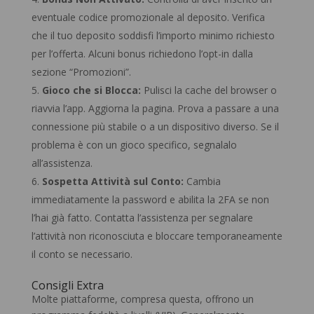
eventuale codice promozionale al deposito. Verifica
che il tuo deposito soddisfi l’importo minimo richiesto
per l’offerta. Alcuni bonus richiedono l’opt-in dalla
sezione “Promozioni”.
Gioco che si Blocca:
Pulisci la cache del browser o
riavvia l’app. Aggiorna la pagina. Prova a passare a una
connessione più stabile o a un dispositivo diverso. Se il
problema è con un gioco specifico, segnalalo
all’assistenza.
Sospetta Attività sul Conto:
Cambia
immediatamente la password e abilita la 2FA se non
l’hai già fatto. Contatta l’assistenza per segnalare
l’attività non riconosciuta e bloccare temporaneamente
il conto se necessario.
Consigli Extra
Molte piattaforme, compresa questa, offrono un