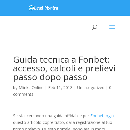
Guida tecnica a Fonbet:
accesso, calcoli e prelievi
passo dopo passo
by
Mlinks Online
|
Feb 11, 2018
|
Uncategorized
|
0
comments
Se stai cercando una guida affidabile per
Fonbet login
,
questo articolo copre tutto, dalla registrazione al tuo
primo prelievo. Questo portale, popolare in molti