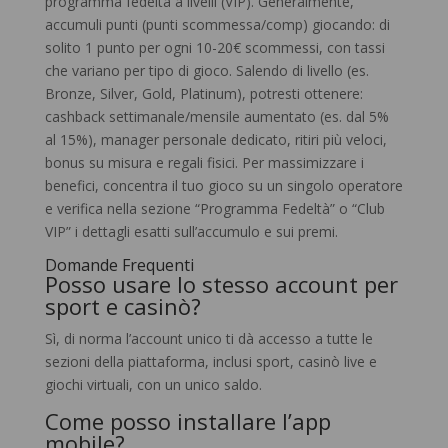
programma fedeltà a livelli (VIP). Generalmente,
accumuli punti (punti scommessa/comp) giocando: di
solito 1 punto per ogni 10-20€ scommessi, con tassi
che variano per tipo di gioco. Salendo di livello (es.
Bronze, Silver, Gold, Platinum), potresti ottenere:
cashback settimanale/mensile aumentato (es. dal 5%
al 15%), manager personale dedicato, ritiri più veloci,
bonus su misura e regali fisici. Per massimizzare i
benefici, concentra il tuo gioco su un singolo operatore
e verifica nella sezione “Programma Fedeltà” o “Club
VIP” i dettagli esatti sull’accumulo e sui premi.
Domande Frequenti
Posso usare lo stesso account per
sport e casinò?
Sì, di norma l’account unico ti dà accesso a tutte le
sezioni della piattaforma, inclusi sport, casinò live e
giochi virtuali, con un unico saldo.
Come posso installare l’app
mobile?