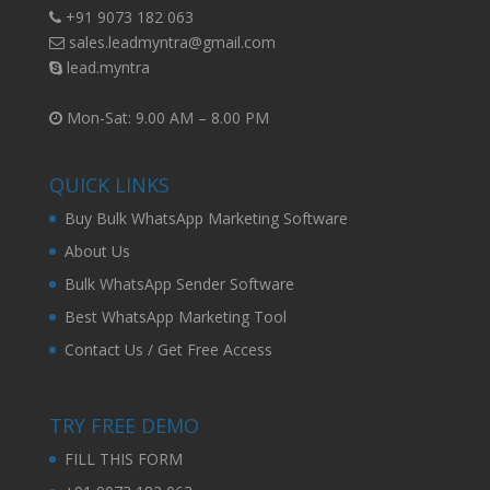
+91 9073 182 063
sales.leadmyntra@gmail.com
lead.myntra
Mon-Sat: 9.00 AM – 8.00 PM
QUICK LINKS
Buy Bulk WhatsApp Marketing Software
About Us
Bulk WhatsApp Sender Software
Best WhatsApp Marketing Tool
Contact Us / Get Free Access
TRY FREE DEMO
FILL THIS FORM