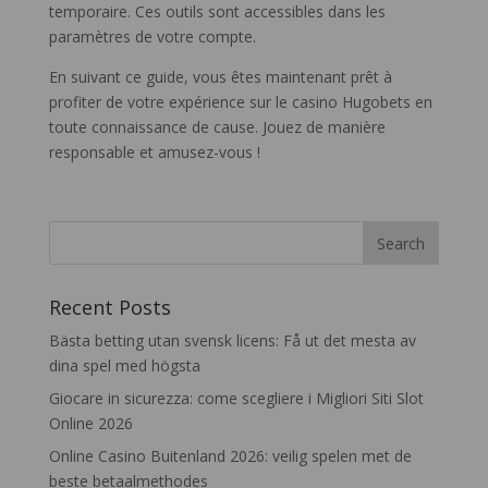
temporaire. Ces outils sont accessibles dans les
paramètres de votre compte.
En suivant ce guide, vous êtes maintenant prêt à
profiter de votre expérience sur le casino Hugobets en
toute connaissance de cause. Jouez de manière
responsable et amusez-vous !
Recent Posts
Bästa betting utan svensk licens: Få ut det mesta av
dina spel med högsta
Giocare in sicurezza: come scegliere i Migliori Siti Slot
Online 2026
Online Casino Buitenland 2026: veilig spelen met de
beste betaalmethodes