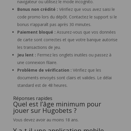
navigateur ou utilisez le mode incognito.
Bonus non crédité :
Vérifiez que vous avez saisi le
code promo lors du dépôt. Contactez le support si le
bonus n’apparaît pas après 30 minutes.
Paiement bloqué :
Assurez-vous que vos données
de carte sont correctes et que votre banque autorise
les transactions de jeu.
Jeu lent :
Fermez les onglets inutiles ou passez à
une connexion filaire.
Problème de vérification :
Vérifiez que les
documents envoyés sont clairs et valides. Le délai
standard est de 48 heures.
Réponses rapides
Quel est l’âge minimum pour
jouer sur Hugobets ?
Vous devez avoir au moins 18 ans.
Y a-t-il une application mobile