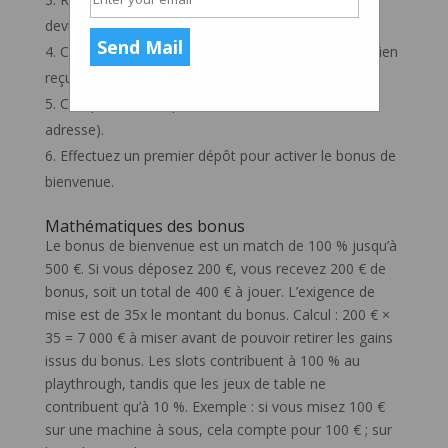
devise, pays.
Confirmez votre adresse email en cliquant sur le lien
reçu.
Complétez votre profil (nom, date de naissance,
adresse).
Effectuez un premier dépôt pour activer le bonus de
bienvenue.
Mathématiques des bonus
Le bonus de bienvenue est un match de 100 % jusqu’à
500 €. Si vous déposez 200 €, vous recevez 200 € de
bonus, soit un total de 400 € à jouer. L’exigence de
mise est de 35x le montant du bonus. Calcul : 200 € ×
35 = 7 000 € à miser avant de pouvoir retirer les gains
issus du bonus. Les slots contribuent à 100 % au
playthrough, tandis que les jeux de table ne
contribuent qu’à 10 %. Exemple : si vous misez 100 €
sur une machine à sous, cela compte pour 100 € ; sur