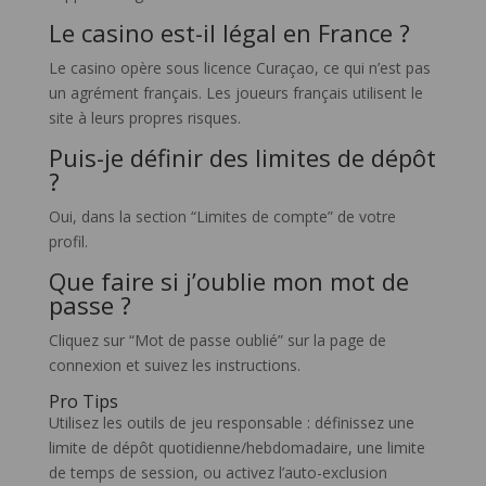
Le casino est-il légal en France ?
Le casino opère sous licence Curaçao, ce qui n’est pas
un agrément français. Les joueurs français utilisent le
site à leurs propres risques.
Puis-je définir des limites de dépôt
?
Oui, dans la section “Limites de compte” de votre
profil.
Que faire si j’oublie mon mot de
passe ?
Cliquez sur “Mot de passe oublié” sur la page de
connexion et suivez les instructions.
Pro Tips
Utilisez les outils de jeu responsable : définissez une
limite de dépôt quotidienne/hebdomadaire, une limite
de temps de session, ou activez l’auto-exclusion