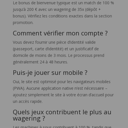
Le bonus de bienvenue typique est un match de 100 %
jusqu’à 200 € avec un wagering de 35x (dépôt +
bonus). Vérifiez les conditions exactes dans la section
promotion.
Comment vérifier mon compte ?
Vous devez fournir une pièce d’identité valide
(passeport, carte d’identité) et un justificatif de
domicile de moins de 3 mois. Le processus prend
généralement 24 à 48 heures.
Puis-je jouer sur mobile ?
Oui, le site est optimisé pour les navigateurs mobiles
(PWA). Aucune application native n’est nécessaire –
ajoutez simplement le site à votre écran d’accueil pour
un accès rapide.
Quels jeux contribuent le plus au
wagering ?
Les machines à sous contribuent à 100 %, tandis que