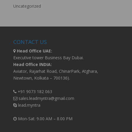
Uncategorized
CONTACT US
Head Office UAE:
Executive tower Business Bay Dubai.
Head Office INDIA:
Aviator, Rajarhat Road, ChinarPark, Atghara,
Newtown, Kolkata – 700136).
+91 9073 182 063
sales.leadmyntra@gmail.com
lead.myntra
Mon-Sat: 9.00 AM – 8.00 PM