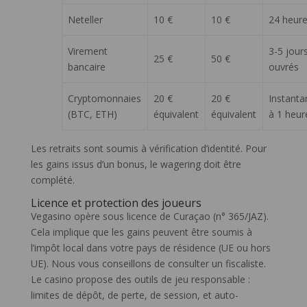
Neteller
10 €
10 €
24 heur
Virement
3-5 jour
25 €
50 €
bancaire
ouvrés
Cryptomonnaies
20 €
20 €
Instanta
(BTC, ETH)
équivalent
équivalent
à 1 heur
Les retraits sont soumis à vérification d’identité. Pour
les gains issus d’un bonus, le wagering doit être
complété.
Licence et protection des joueurs
Vegasino opère sous licence de Curaçao (n° 365/JAZ).
Cela implique que les gains peuvent être soumis à
l’impôt local dans votre pays de résidence (UE ou hors
UE). Nous vous conseillons de consulter un fiscaliste.
Le casino propose des outils de jeu responsable :
limites de dépôt, de perte, de session, et auto-