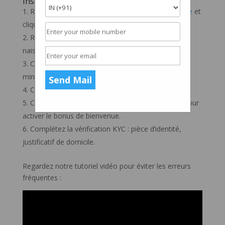
Inscription étape par étape
Rendez-vous sur le site officiel de
Vegasino online
et
cliquez sur « S’inscrire ».
Remplissez le formulaire : nom, e-mail, date de
naissance et devise.
Créez un mot de passe robuste (12 caractères
minimum, chiffres et symboles).
Confirmez votre adresse e-mail via le lien reçu.
Connectez-vous et effectuez un premier dépôt pour
activer le bonus de bienvenue.
Complétez la vérification KYC : pièce d’identité,
justificatif de domicile.
Regardez notre tutoriel vidéo pour éviter les erreurs
fréquentes :