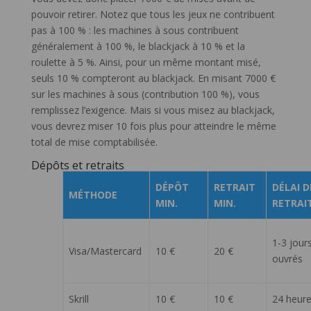
pouvoir retirer. Notez que tous les jeux ne contribuent
pas à 100 % : les machines à sous contribuent
généralement à 100 %, le blackjack à 10 % et la
roulette à 5 %. Ainsi, pour un même montant misé,
seuls 10 % compteront au blackjack. En misant 7000 €
sur les machines à sous (contribution 100 %), vous
remplissez l’exigence. Mais si vous misez au blackjack,
vous devrez miser 10 fois plus pour atteindre le même
total de mise comptabilisée.
Dépôts et retraits
DÉPÔT
RETRAIT
DÉLAI D
MÉTHODE
MIN.
MIN.
RETRAI
1-3 jour
Visa/Mastercard
10 €
20 €
ouvrés
Skrill
10 €
10 €
24 heur