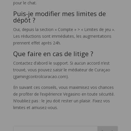
pour le chat.
Puis-je modifier mes limites de
dépôt ?
Oui, depuis la section « Compte » > « Limites de jeu ».
Les réductions sont immédiates, les augmentations
prennent effet après 24h.
Que faire en cas de litige ?
Contactez d’abord le support. Si aucun accord n’est
trouvé, vous pouvez saisir le médiateur de Curaçao
(gamingcontrolcuracao.com).
En suivant ces conseils, vous maximisez vos chances
de profiter de l’expérience Vegasino en toute sécurité.
N’oubliez pas : le jeu doit rester un plaisir. Fixez vos
limites et amusez-vous.