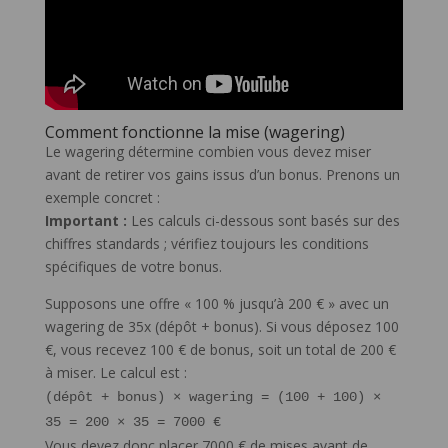
Comment fonctionne la mise (wagering)
Le wagering détermine combien vous devez miser
avant de retirer vos gains issus d’un bonus. Prenons un
exemple concret :
Important :
Les calculs ci-dessous sont basés sur des
chiffres standards ; vérifiez toujours les conditions
spécifiques de votre bonus.
Supposons une offre « 100 % jusqu’à 200 € » avec un
wagering de 35x (dépôt + bonus). Si vous déposez 100
€, vous recevez 100 € de bonus, soit un total de 200 €
à miser. Le calcul est :
(dépôt + bonus) × wagering = (100 + 100) ×
35 = 200 × 35 = 7000 €
Vous devez donc placer 7000 € de mises avant de