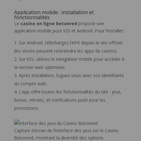
Application mobile : installation et
fonctionnalités
Le
casino en ligne betonred
propose une
application mobile pour iOS et Android. Pour l’installer :
Sur Android, téléchargez l’APK depuis le site officiel
(les stores peuvent restreindre les apps de casino).
Sur iOS, utilisez le navigateur mobile pour accéder à
la version web optimisée.
Après installation, loguez-vous avec vos identifiants
du compte web.
L’app offre toutes les fonctionnalités du site : jeux,
bonus, retraits, et notifications push pour les
promotions.
Capture d’écran de l’interface des jeux sur le Casino
Betonred, montrant la diversité des options.