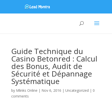
Guide Technique du
Casino Betonred : Calcul
des Bonus, Audit de
Sécurité et Dépannage
Systématique
by
Mlinks Online
|
Nov 6, 2016
|
Uncategorized
|
0
comments