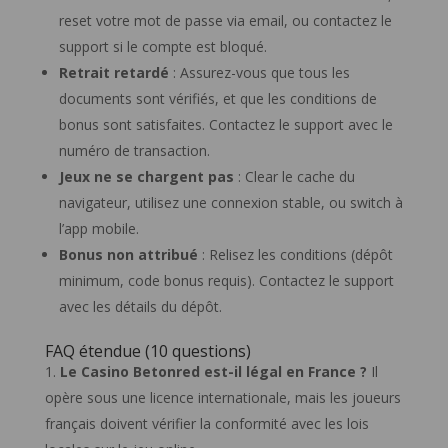
reset votre mot de passe via email, ou contactez le
support si le compte est bloqué.
Retrait retardé
: Assurez-vous que tous les
documents sont vérifiés, et que les conditions de
bonus sont satisfaites. Contactez le support avec le
numéro de transaction.
Jeux ne se chargent pas
: Clear le cache du
navigateur, utilisez une connexion stable, ou switch à
l’app mobile.
Bonus non attribué
: Relisez les conditions (dépôt
minimum, code bonus requis). Contactez le support
avec les détails du dépôt.
FAQ étendue (10 questions)
Le Casino Betonred est-il légal en France ?
Il
opère sous une licence internationale, mais les joueurs
français doivent vérifier la conformité avec les lois