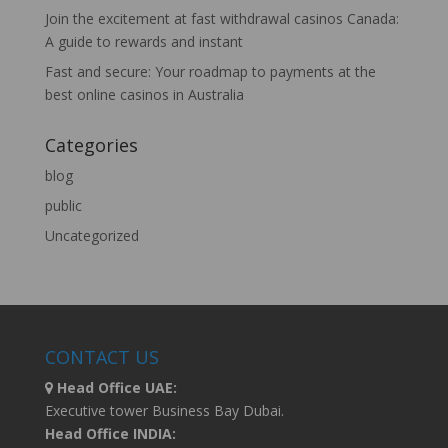
Join the excitement at fast withdrawal casinos Canada:
A guide to rewards and instant
Fast and secure: Your roadmap to payments at the
best online casinos in Australia
Categories
blog
public
Uncategorized
CONTACT US
Head Office UAE:
Executive tower Business Bay Dubai.
Head Office INDIA: