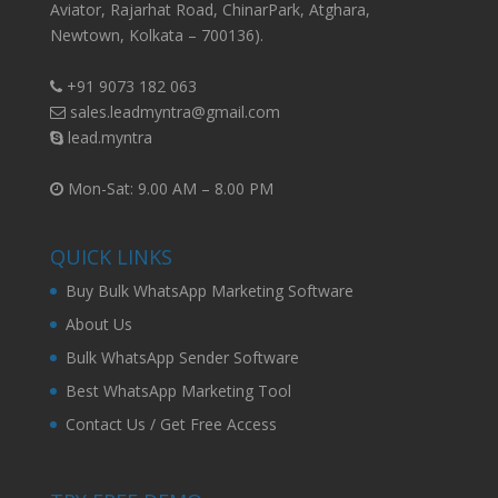
Aviator, Rajarhat Road, ChinarPark, Atghara,
Newtown, Kolkata – 700136).
+91 9073 182 063
sales.leadmyntra@gmail.com
lead.myntra
Mon-Sat: 9.00 AM – 8.00 PM
QUICK LINKS
Buy Bulk WhatsApp Marketing Software
About Us
Bulk WhatsApp Sender Software
Best WhatsApp Marketing Tool
Contact Us / Get Free Access