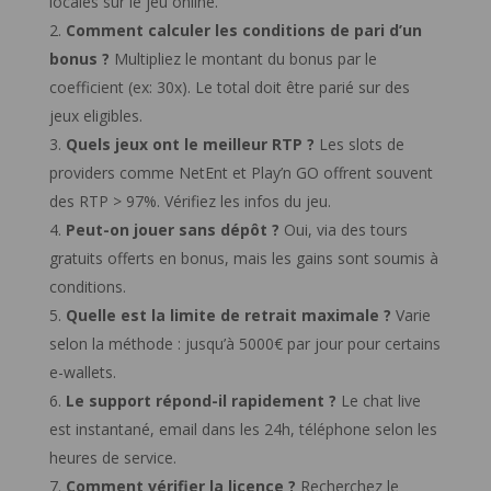
locales sur le jeu online.
Comment calculer les conditions de pari d’un
bonus ?
Multipliez le montant du bonus par le
coefficient (ex: 30x). Le total doit être parié sur des
jeux eligibles.
Quels jeux ont le meilleur RTP ?
Les slots de
providers comme NetEnt et Play’n GO offrent souvent
des RTP > 97%. Vérifiez les infos du jeu.
Peut-on jouer sans dépôt ?
Oui, via des tours
gratuits offerts en bonus, mais les gains sont soumis à
conditions.
Quelle est la limite de retrait maximale ?
Varie
selon la méthode : jusqu’à 5000€ par jour pour certains
e-wallets.
Le support répond-il rapidement ?
Le chat live
est instantané, email dans les 24h, téléphone selon les
heures de service.
Comment vérifier la licence ?
Recherchez le