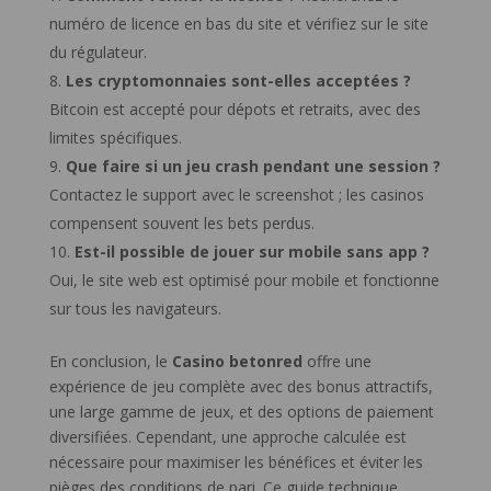
numéro de licence en bas du site et vérifiez sur le site
du régulateur.
Les cryptomonnaies sont-elles acceptées ?
Bitcoin est accepté pour dépots et retraits, avec des
limites spécifiques.
Que faire si un jeu crash pendant une session ?
Contactez le support avec le screenshot ; les casinos
compensent souvent les bets perdus.
Est-il possible de jouer sur mobile sans app ?
Oui, le site web est optimisé pour mobile et fonctionne
sur tous les navigateurs.
En conclusion, le
Casino betonred
offre une
expérience de jeu complète avec des bonus attractifs,
une large gamme de jeux, et des options de paiement
diversifiées. Cependant, une approche calculée est
nécessaire pour maximiser les bénéfices et éviter les
pièges des conditions de pari. Ce guide technique