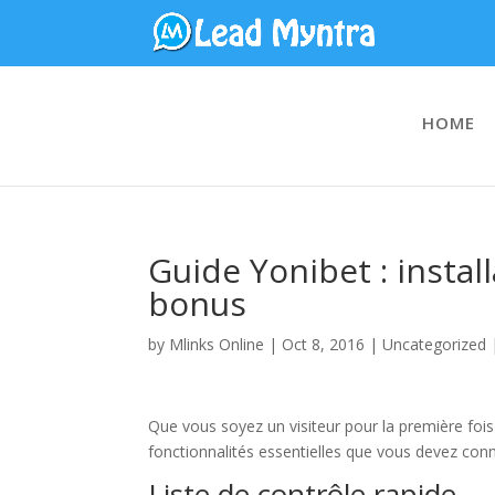
HOME
Guide Yonibet : install
bonus
by
Mlinks Online
|
Oct 8, 2016
|
Uncategorized
Que vous soyez un visiteur pour la première foi
fonctionnalités essentielles que vous devez conn
Liste de contrôle rapide