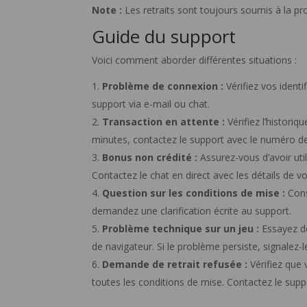
Note :
Les retraits sont toujours soumis à la pr
Guide du support
Voici comment aborder différentes situations :
Problème de connexion :
Vérifiez vos identi
support via e-mail ou chat.
Transaction en attente :
Vérifiez l’historiq
minutes, contactez le support avec le numéro d
Bonus non crédité :
Assurez-vous d’avoir util
Contactez le chat en direct avec les détails de v
Question sur les conditions de mise :
Cons
demandez une clarification écrite au support.
Problème technique sur un jeu :
Essayez de
de navigateur. Si le problème persiste, signalez-
Demande de retrait refusée :
Vérifiez que 
toutes les conditions de mise. Contactez le supp