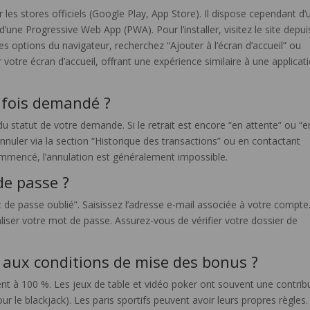
 les stores officiels (Google Play, App Store). Il dispose cependant d’
une Progressive Web App (PWA). Pour l’installer, visitez le site depui
es options du navigateur, recherchez “Ajouter à l’écran d’accueil” ou
ur votre écran d’accueil, offrant une expérience similaire à une applicat
e fois demandé ?
du statut de votre demande. Si le retrait est encore “en attente” ou “e
’annuler via la section “Historique des transactions” ou en contactant
ommencé, l’annulation est généralement impossible.
de passe ?
t de passe oublié”. Saisissez l’adresse e-mail associée à votre compte
aliser votre mot de passe. Assurez-vous de vérifier votre dossier de
s aux conditions de mise des bonus ?
ent à 100 %. Les jeux de table et vidéo poker ont souvent une contrib
r le blackjack). Les paris sportifs peuvent avoir leurs propres règles.