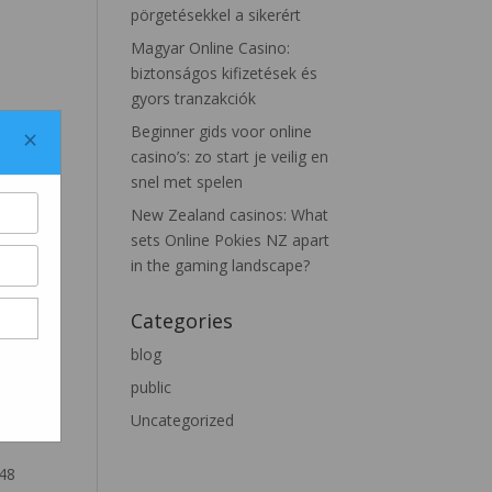
pörgetésekkel a sikerért
Magyar Online Casino:
biztonságos kifizetések és
gyors tranzakciók
Beginner gids voor online
×
casino’s: zo start je veilig en
snel met spelen
New Zealand casinos: What
sets Online Pokies NZ apart
in the gaming landscape?
ctes
Categories
tre
blog
public
. Ce
Uncategorized
 48