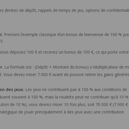
 (limites de dépôt, rappels de temps de jeu, options de confidentiali
ial. Prenons l’exemple classique d’un bonus de bienvenue de 100 % jus
5.
Vous déposez 100 € et recevez un bonus de 100 €, ce qui porte votre
r.
La formule est : (Dépôt + Montant du bonus) x Multiplicateur de m
 €. Vous devez miser 7 000 € avant de pouvoir retirer les gains généré
on des jeux.
Les jeux ne contribuent pas à 100 % aux conditions de
buent souvent à 100 %, mais la roulette peut ne contribuer qu’à 10 %
bution de 10 %), vous devrez miser 10 fois plus, soit 70 000 € (7 000 € 
stratégique de jouer principalement à des jeux avec une contribution