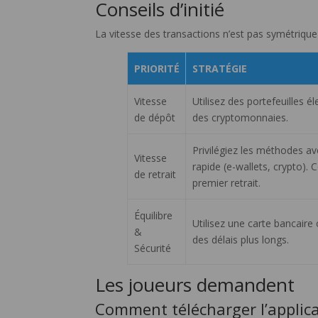
Conseils d’initié
La vitesse des transactions n’est pas symétrique 
PRIORITÉ
STRATÉGIE
Vitesse
Utilisez des portefeuilles é
de dépôt
des cryptomonnaies.
Privilégiez les méthodes av
Vitesse
rapide (e-wallets, crypto).
de retrait
premier retrait.
Équilibre
Utilisez une carte bancaire
&
des délais plus longs.
Sécurité
Les joueurs demandent
Comment télécharger l’applica