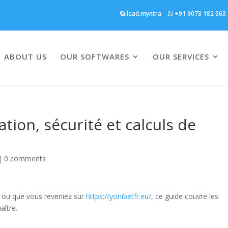
lead.myntra
+91 9073 182 063
ABOUT US
OUR SOFTWARES
OUR SERVICES
ation, sécurité et calculs de
|
0 comments
s ou que vous reveniez sur
https://yonibetfr.eu/
, ce guide couvre les
aître.