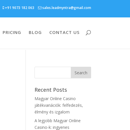
+91 9073 182 063
sales.leadmyntra@gmail.com
PRICING
BLOG
CONTACT US
Recent Posts
Magyar Online Casino
játékvariációk: felfedezés,
élmény és izgalom
A legjobb Magyar Online
Casino-k: ingyenes