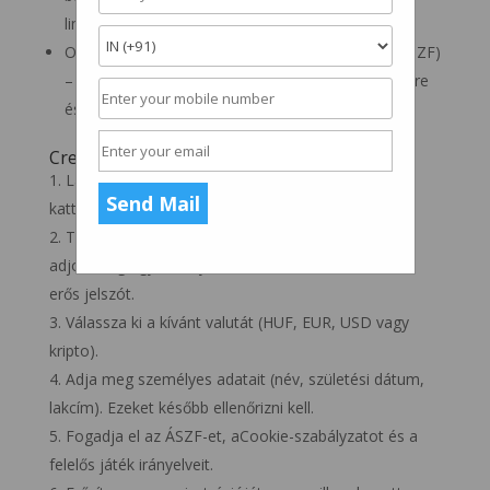
limitek tartoznak.
Olvassa el az általános szerződési feltételeket (ÁSZF)
– különös figyelemmel a fogadási követelményekre
és a kifizetési időkre.
Creating Your Account
Látogassa meg a hellspin casino weboldalát, és
kattintson a „Regisztráció” gombra.
Töltse ki az űrlapot: válasszon felhasználónevet,
adjon meg egy érvényes email címet, és állítson be
erős jelszót.
Válassza ki a kívánt valutát (HUF, EUR, USD vagy
kripto).
Adja meg személyes adatait (név, születési dátum,
lakcím). Ezeket később ellenőrizni kell.
Fogadja el az ÁSZF-et, aCookie-szabályzatot és a
felelős játék irányelveit.