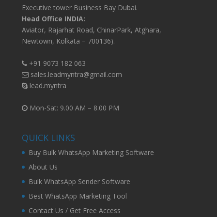
Executive tower Business Bay Dubai.
Head Office INDIA:
Aviator, Rajarhat Road, ChinarPark, Atghara,
Newtown, Kolkata – 700136).
+91 9073 182 063
sales.leadmyntra@gmail.com
lead.myntra
Mon-Sat: 9.00 AM – 8.00 PM
QUICK LINKS
Buy Bulk WhatsApp Marketing Software
About Us
Bulk WhatsApp Sender Software
Best WhatsApp Marketing Tool
Contact Us / Get Free Access