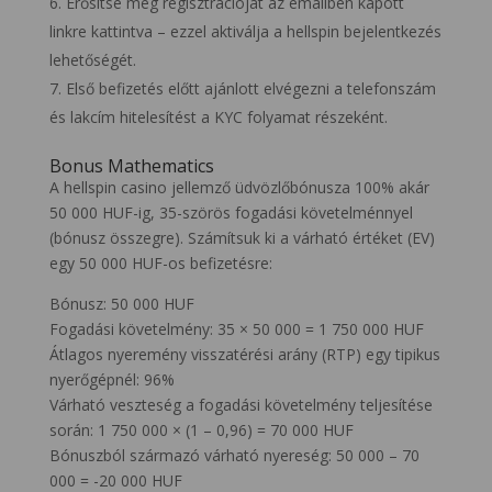
Erősítse meg regisztrációját az emailben kapott
linkre kattintva – ezzel aktiválja a hellspin bejelentkezés
lehetőségét.
Első befizetés előtt ajánlott elvégezni a telefonszám
és lakcím hitelesítést a KYC folyamat részeként.
Bonus Mathematics
A hellspin casino jellemző üdvözlőbónusza 100% akár
50 000 HUF-ig, 35-szörös fogadási követelménnyel
(bónusz összegre). Számítsuk ki a várható értéket (EV)
egy 50 000 HUF-os befizetésre:
Bónusz: 50 000 HUF
Fogadási követelmény: 35 × 50 000 = 1 750 000 HUF
Átlagos nyeremény visszatérési arány (RTP) egy tipikus
nyerőgépnél: 96%
Várható veszteség a fogadási követelmény teljesítése
során: 1 750 000 × (1 – 0,96) = 70 000 HUF
Bónuszból származó várható nyereség: 50 000 – 70
000 = -20 000 HUF