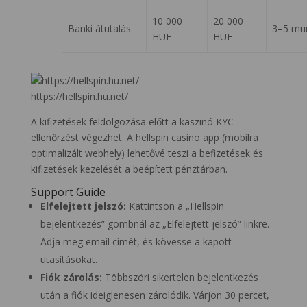
10 000
20 000
Banki átutalás
3–5 mu
HUF
HUF
https://hellspin.hu.net/
A kifizetések feldolgozása előtt a kaszinó KYC-
ellenőrzést végezhet. A hellspin casino app (mobilra
optimalizált webhely) lehetővé teszi a befizetések és
kifizetések kezelését a beépített pénztárban.
Support Guide
Elfelejtett jelszó:
Kattintson a „Hellspin
bejelentkezés” gombnál az „Elfelejtett jelszó” linkre.
Adja meg email címét, és kövesse a kapott
utasításokat.
Fiók zárolás:
Többszöri sikertelen bejelentkezés
után a fiók ideiglenesen zárolódik. Várjon 30 percet,