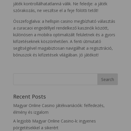
játék kontrollálhatatlanná válik. Ne feledje: a játék
szórakozás, ne veszítse el a feje fölötti tetőt!
Összefoglalva: a hellspin casino megbízható választás
a curacaoi engedéllyel rendelkező kaszinók között,
különösen a mobilra optimalizált felületnek és a gyors
kifizetéseknek köszönhetően. A fenti útmutató
segítségével magabiztosan navigálhat a regisztráció,
bónuszok és kifizetések világában. Jó játékot!
Recent Posts
Magyar Online Casino játékvariációk: felfedezés,
élmény és izgalom
A legjobb Magyar Online Casino-k: ingyenes
pörgetésekkel a sikerért