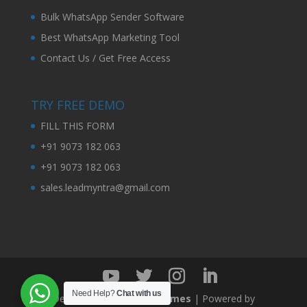
Bulk WhatsApp Sender Software
Best WhatsApp Marketing Tool
Contact Us / Get Free Access
TRY FREE DEMO
FILL THIS FORM
+91 9073 182 063
+91 9073 182 063
sales.leadmyntra@gmail.com
Need Help?
Chat with us
Designed by
Elegant Themes
| Powered by