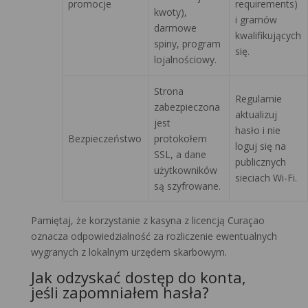
promocje
requirements)
kwoty),
i gramów
darmowe
kwalifikujących
spiny, program
się.
lojalnościowy.
Strona
Regularnie
zabezpieczona
aktualizuj
jest
hasło i nie
Bezpieczeństwo
protokołem
loguj się na
SSL, a dane
publicznych
użytkowników
sieciach Wi-Fi.
są szyfrowane.
Pamiętaj, że korzystanie z kasyna z licencją Curaçao
oznacza odpowiedzialność za rozliczenie ewentualnych
wygranych z lokalnym urzędem skarbowym.
Jak odzyskać dostęp do konta,
jeśli zapomniałem hasła?