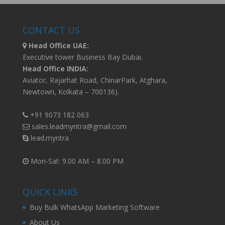
CONTACT US
Head Office UAE:
Executive tower Business Bay Dubai.
Head Office INDIA:
Aviator, Rajarhat Road, ChinarPark, Atghara,
Newtown, Kolkata – 700136).
+91 9073 182 063
sales.leadmyntra@gmail.com
lead.myntra
Mon-Sat: 9.00 AM – 8.00 PM
QUICK LINKS
Buy Bulk WhatsApp Marketing Software
About Us