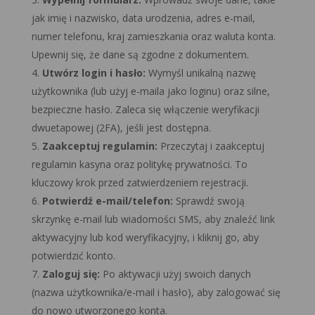
jak imię i nazwisko, data urodzenia, adres e-mail,
numer telefonu, kraj zamieszkania oraz waluta konta.
Upewnij się, że dane są zgodne z dokumentem.
Utwórz login i hasło:
Wymyśl unikalną nazwę
użytkownika (lub użyj e-maila jako loginu) oraz silne,
bezpieczne hasło. Zaleca się włączenie weryfikacji
dwuetapowej (2FA), jeśli jest dostępna.
Zaakceptuj regulamin:
Przeczytaj i zaakceptuj
regulamin kasyna oraz politykę prywatności. To
kluczowy krok przed zatwierdzeniem rejestracji.
Potwierdź e-mail/telefon:
Sprawdź swoją
skrzynkę e-mail lub wiadomości SMS, aby znaleźć link
aktywacyjny lub kod weryfikacyjny, i kliknij go, aby
potwierdzić konto.
Zaloguj się:
Po aktywacji użyj swoich danych
(nazwa użytkownika/e-mail i hasło), aby zalogować się
do nowo utworzonego konta.