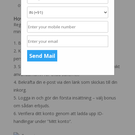
överraskningar.
How to Sign Up
Registreringsprocessen är snabb och tar bara några
minuter. Följ dessa steg:
Besök
Jalla casino
för att komma igång.
Klicka på ”Registrera dig” och fyll i dina
personuppgifter (namn, e-post, födelsedatum).
Skapa ett användarnamn och lösenord. Välj ett unikt
användarnamn för ökad säkerhet.
Bekräfta din e-post via den länk som skickas till din
inkorg.
Logga in och gör din första insättning – välj bonus
om sådan erbjuds.
Verifiera ditt konto genom att ladda upp ID-
handlingar under ”Mitt konto”.