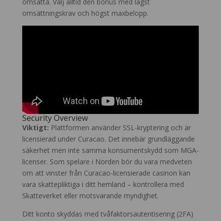
omsätta. Välj alltid den bonus med lägst
omsättningskrav och högst maxbelopp.
Security Overview
Viktigt:
Plattformen använder SSL-kryptering och är
licensierad under Curacao. Det innebär grundläggande
säkerhet men inte samma konsumentskydd som MGA-
licenser. Som spelare i Norden bör du vara medveten
om att vinster från Curacao-licensierade casinon kan
vara skattepliktiga i ditt hemland – kontrollera med
Skatteverket eller motsvarande myndighet.
Ditt konto skyddas med tvåfaktorsautentisering (2FA)