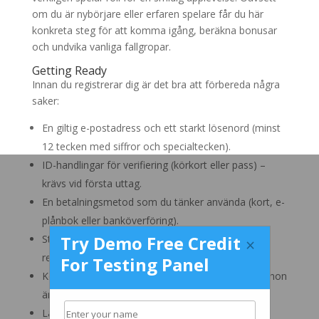
om du är nybörjare eller erfaren spelare får du här
konkreta steg för att komma igång, beräkna bonusar
och undvika vanliga fallgropar.
Getting Ready
Innan du registrerar dig är det bra att förbereda några
saker:
En giltig e-postadress och ett starkt lösenord (minst
12 tecken med siffror och specialtecken).
ID-handlingar för verifiering (körkort eller pass) –
krävs vid första uttag.
En betalningsmetod som du tänker använda (kort, e-
plånbok eller banköverföring).
Try Demo Free Credit
Stabil internetuppkoppling – särskilt för mobilspel
×
rekommenderas 4G eller Wi-Fi.
For Testing Panel
Kontrollera att du är över 18 år och att onlinecasinon
är lagliga i ditt land.
Läs igenom bonusvillkoren i förväg för att slippa