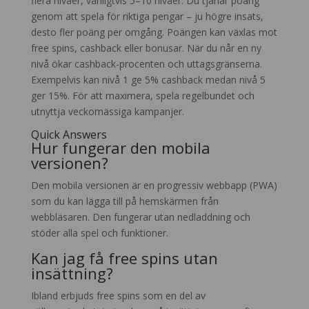
flera nivåer, vanligtvis 5–10 nivåer. Du tjänar poäng
genom att spela för riktiga pengar – ju högre insats,
desto fler poäng per omgång. Poängen kan växlas mot
free spins, cashback eller bonusar. När du når en ny
nivå ökar cashback-procenten och uttagsgränserna.
Exempelvis kan nivå 1 ge 5% cashback medan nivå 5
ger 15%. För att maximera, spela regelbundet och
utnyttja veckomässiga kampanjer.
Quick Answers
Hur fungerar den mobila
versionen?
Den mobila versionen är en progressiv webbapp (PWA)
som du kan lägga till på hemskärmen från
webbläsaren. Den fungerar utan nedladdning och
stöder alla spel och funktioner.
Kan jag få free spins utan
insättning?
Ibland erbjuds free spins som en del av