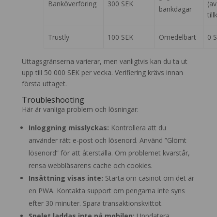
Banköverföring
300 SEK
(av
bankdagar
ti
Trustly
100 SEK
Omedelbart
0 
Uttagsgränserna varierar, men vanligtvis kan du ta ut
upp till 50 000 SEK per vecka. Verifiering krävs innan
första uttaget.
Troubleshooting
Här är vanliga problem och lösningar:
Inloggning misslyckas:
Kontrollera att du
använder rätt e-post och lösenord. Använd ”Glömt
lösenord” för att återställa. Om problemet kvarstår,
rensa webbläsarens cache och cookies.
Insättning visas inte:
Starta om casinot om det är
en PWA. Kontakta support om pengarna inte syns
efter 30 minuter. Spara transaktionskvittot.
Spelet laddas inte på mobilen:
Uppdatera