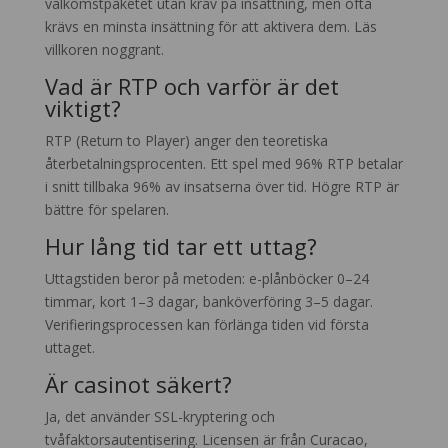
välkomstpaketet utan krav på insättning, men ofta
krävs en minsta insättning för att aktivera dem. Läs
villkoren noggrant.
Vad är RTP och varför är det
viktigt?
RTP (Return to Player) anger den teoretiska
återbetalningsprocenten. Ett spel med 96% RTP betalar
i snitt tillbaka 96% av insatserna över tid. Högre RTP är
bättre för spelaren.
Hur lång tid tar ett uttag?
Uttagstiden beror på metoden: e-plånböcker 0–24
timmar, kort 1–3 dagar, banköverföring 3–5 dagar.
Verifieringsprocessen kan förlänga tiden vid första
uttaget.
Är casinot säkert?
Ja, det använder SSL-kryptering och
tvåfaktorsautentisering. Licensen är från Curacao,