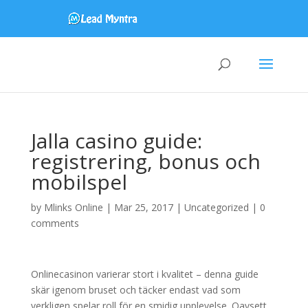
Jalla casino guide:
registrering, bonus och
mobilspel
by
Mlinks Online
|
Mar 25, 2017
|
Uncategorized
|
0
comments
Onlinecasinon varierar stort i kvalitet – denna guide
skär igenom bruset och täcker endast vad som
verkligen spelar roll för en smidig upplevelse. Oavsett