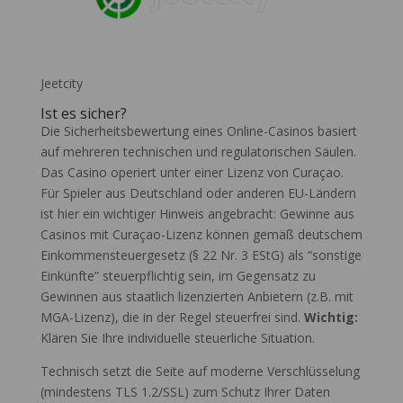
Jeetcity
Ist es sicher?
Die Sicherheitsbewertung eines Online-Casinos basiert
auf mehreren technischen und regulatorischen Säulen.
Das Casino operiert unter einer Lizenz von Curaçao.
Für Spieler aus Deutschland oder anderen EU-Ländern
ist hier ein wichtiger Hinweis angebracht: Gewinne aus
Casinos mit Curaçao-Lizenz können gemäß deutschem
Einkommensteuergesetz (§ 22 Nr. 3 EStG) als “sonstige
Einkünfte” steuerpflichtig sein, im Gegensatz zu
Gewinnen aus staatlich lizenzierten Anbietern (z.B. mit
MGA-Lizenz), die in der Regel steuerfrei sind.
Wichtig:
Klären Sie Ihre individuelle steuerliche Situation.
Technisch setzt die Seite auf moderne Verschlüsselung
(mindestens TLS 1.2/SSL) zum Schutz Ihrer Daten