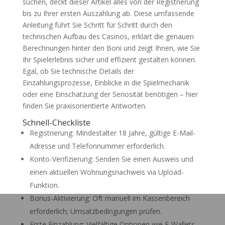
suchen, deckt dieser Artikel alles von der Registrierung
bis zu Ihrer ersten Auszahlung ab. Diese umfassende
Anleitung führt Sie Schritt für Schritt durch den
technischen Aufbau des Casinos, erklärt die genauen
Berechnungen hinter den Boni und zeigt Ihnen, wie Sie
Ihr Spielerlebnis sicher und effizient gestalten können.
Egal, ob Sie technische Details der
Einzahlungsprozesse, Einblicke in die Spielmechanik
oder eine Einschätzung der Seriosität benötigen – hier
finden Sie praxisorientierte Antworten.
Schnell-Checkliste
Registrierung: Mindestalter 18 Jahre, gültige E-Mail-
Adresse und Telefonnummer erforderlich.
Konto-Verifizierung: Senden Sie einen Ausweis und
einen aktuellen Wohnungsnachweis via Upload-
Funktion.
Bonus-Aktivierung: Oft manuell im Kassenbereich
erforderlich; Umsatzbedingungen prüfen.
Erste Einzahlung: Vielfältige Optionen wie E-Wallets,