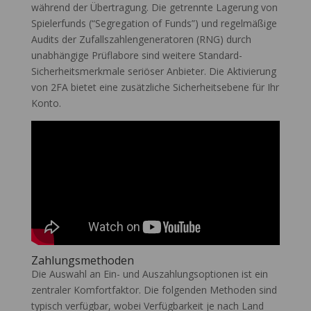
während der Übertragung. Die getrennte Lagerung von
Spielerfunds (“Segregation of Funds”) und regelmäßige
Audits der Zufallszahlengeneratoren (RNG) durch
unabhängige Prüflabore sind weitere Standard-
Sicherheitsmerkmale seriöser Anbieter. Die Aktivierung
von 2FA bietet eine zusätzliche Sicherheitsebene für Ihr
Konto.
Zahlungsmethoden
Die Auswahl an Ein- und Auszahlungsoptionen ist ein
zentraler Komfortfaktor. Die folgenden Methoden sind
typisch verfügbar, wobei Verfügbarkeit je nach Land