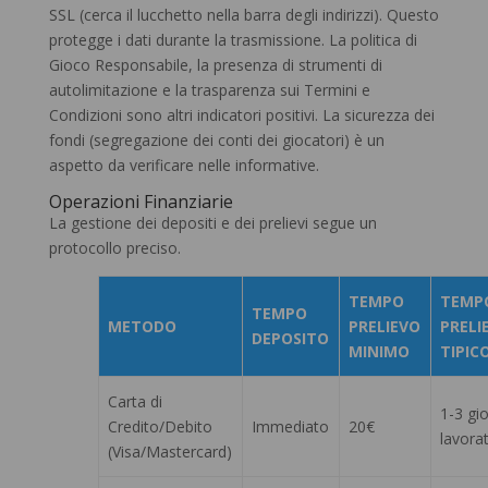
SSL (cerca il lucchetto nella barra degli indirizzi). Questo
protegge i dati durante la trasmissione. La politica di
Gioco Responsabile, la presenza di strumenti di
autolimitazione e la trasparenza sui Termini e
Condizioni sono altri indicatori positivi. La sicurezza dei
fondi (segregazione dei conti dei giocatori) è un
aspetto da verificare nelle informative.
Operazioni Finanziarie
La gestione dei depositi e dei prelievi segue un
protocollo preciso.
TEMPO
TEMP
TEMPO
METODO
PRELIEVO
PRELI
DEPOSITO
MINIMO
TIPIC
Carta di
1-3 gio
Credito/Debito
Immediato
20€
lavorat
(Visa/Mastercard)