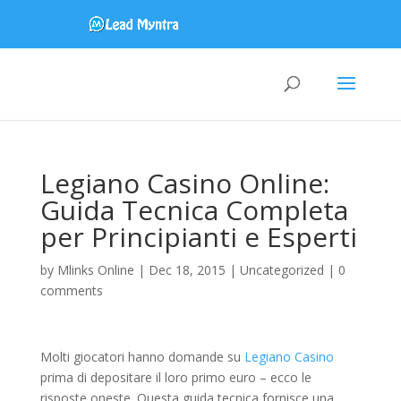
Legiano Casino Online:
Guida Tecnica Completa
per Principianti e Esperti
by
Mlinks Online
|
Dec 18, 2015
|
Uncategorized
|
0
comments
Molti giocatori hanno domande su
Legiano Casino
prima di depositare il loro primo euro – ecco le
risposte oneste. Questa guida tecnica fornisce una