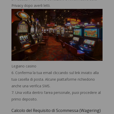
Privacy dopo averli letti.
Legiano casino
Conferma la tua email cliccando sul link inviato alla
tua casella di posta. Alcune piattaforme richiedono
anche una verifica SMS.
Una volta dentro l’area personale, puoi procedere al
primo deposito.
Calcolo del Requisito di Scommessa (Wagering)