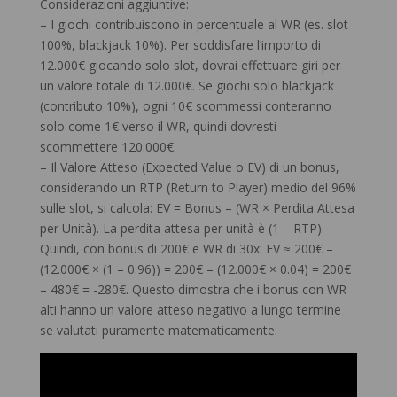
Considerazioni aggiuntive:
– I giochi contribuiscono in percentuale al WR (es. slot
100%, blackjack 10%). Per soddisfare l’importo di
12.000€ giocando solo slot, dovrai effettuare giri per
un valore totale di 12.000€. Se giochi solo blackjack
(contributo 10%), ogni 10€ scommessi conteranno
solo come 1€ verso il WR, quindi dovresti
scommettere 120.000€.
– Il Valore Atteso (Expected Value o EV) di un bonus,
considerando un RTP (Return to Player) medio del 96%
sulle slot, si calcola: EV = Bonus – (WR × Perdita Attesa
per Unità). La perdita attesa per unità è (1 – RTP).
Quindi, con bonus di 200€ e WR di 30x: EV ≈ 200€ –
(12.000€ × (1 – 0.96)) = 200€ – (12.000€ × 0.04) = 200€
– 480€ = -280€. Questo dimostra che i bonus con WR
alti hanno un valore atteso negativo a lungo termine
se valutati puramente matematicamente.