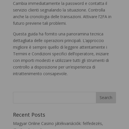
Cambia immediatamente la password e contatta il
servizio clienti segnalando la situazione. Controlla
anche la cronologia delle transazioni. Attivare l’2FA in
futuro previene tali problemi.
Questa guida ha fornito una panoramina tecnica
dettagliata delle operazioni principali. L’approccio
migliore è sempre quello di leggere attentamente i
Termini e Condizioni specifici dell’operatore, iniziare
con importi modesti e utilizzare tutti gli strumenti di
controllo a disposizione per un’esperienza di
intrattenimento consapevole.
Recent Posts
Magyar Online Casino játékvariációk: felfedezés,