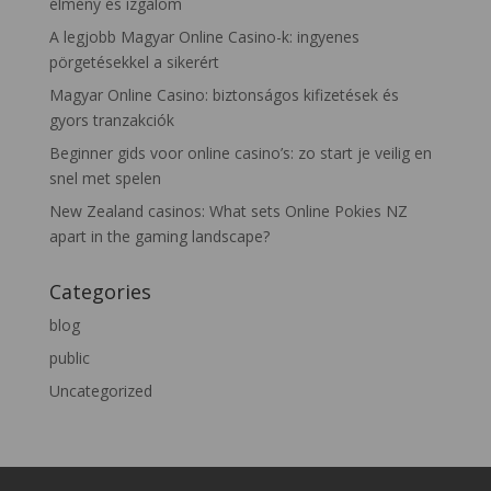
élmény és izgalom
A legjobb Magyar Online Casino-k: ingyenes
pörgetésekkel a sikerért
Magyar Online Casino: biztonságos kifizetések és
gyors tranzakciók
Beginner gids voor online casino’s: zo start je veilig en
snel met spelen
New Zealand casinos: What sets Online Pokies NZ
apart in the gaming landscape?
Categories
blog
public
Uncategorized