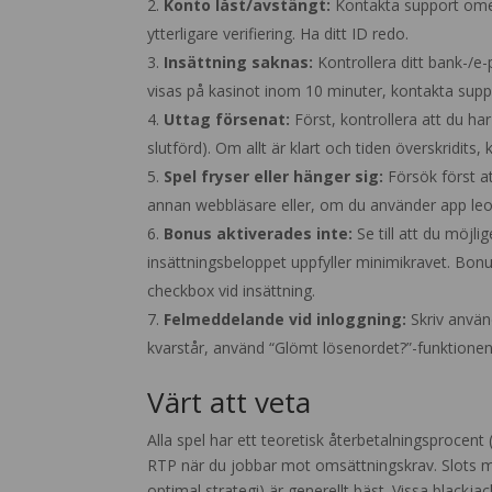
Konto låst/avstängt:
Kontakta support omede
ytterligare verifiering. Ha ditt ID redo.
Insättning saknas:
Kontrollera ditt bank-/e
visas på kasinot inom 10 minuter, kontakta supp
Uttag försenat:
Först, kontrollera att du har
slutförd). Om allt är klart och tiden överskridits,
Spel fryser eller hänger sig:
Försök först a
annan webbläsare eller, om du använder app leon
Bonus aktiverades inte:
Se till att du möjl
insättningsbeloppet uppfyller minimikravet. Bon
checkbox vid insättning.
Felmeddelande vid inloggning:
Skriv använ
kvarstår, använd “Glömt lösenordet?”-funktionen
Värt att veta
Alla spel har ett teoretisk återbetalningsprocent
RTP när du jobbar mot omsättningskrav. Slots
optimal strategi) är generellt bäst. Vissa blackj