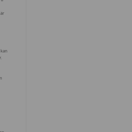
där
 kan
r.
om