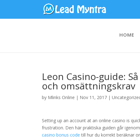
HOME
Leon Casino-guide: Så
och omsättningskrav
by
Mlinks Online
|
Nov 11, 2017
|
Uncategorize
Setting up an account at an online casino is qui
frustration. Den här praktiska guiden går igenom
casino bonus code
till hur du korrekt beräknar