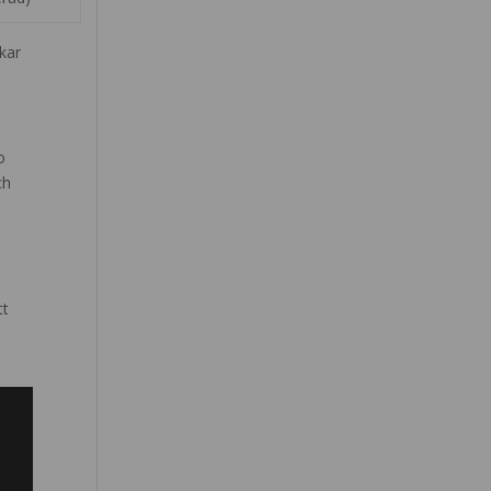
kar
o
ch
tt