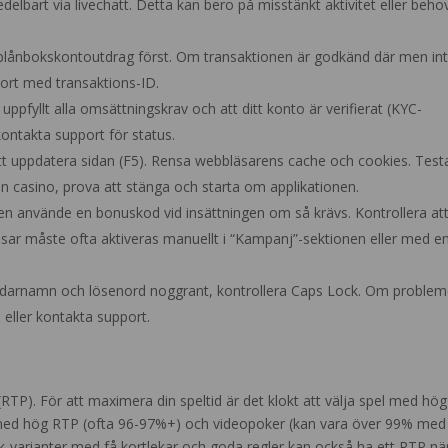
lbart via livechatt. Detta kan bero på misstänkt aktivitet eller beho
-plånbokskontoutdrag först. Om transaktionen är godkänd där men in
ort med transaktions-ID.
 uppfyllt alla omsättningskrav och att ditt konto är verifierat (KYC-
 kontakta support för status.
tt uppdatera sidan (F5). Rensa webbläsarens cache och cookies. Test
 casino, prova att stänga och starta om applikationen.
igen använde en bonuskod vid insättningen om så krävs. Kontrollera at
usar måste ofta aktiveras manuellt i “Kampanj”-sektionen eller med e
darnamn och lösenord noggrant, kontrollera Caps Lock. Om problem
 eller kontakta support.
 (RTP). För att maximera din speltid är det klokt att välja spel med hög
 med hög RTP (ofta 96-97%+) och videopoker (kan vara över 99% med
ack-varianter med få kortlekar och goda regler kan också ha ett RTP nä