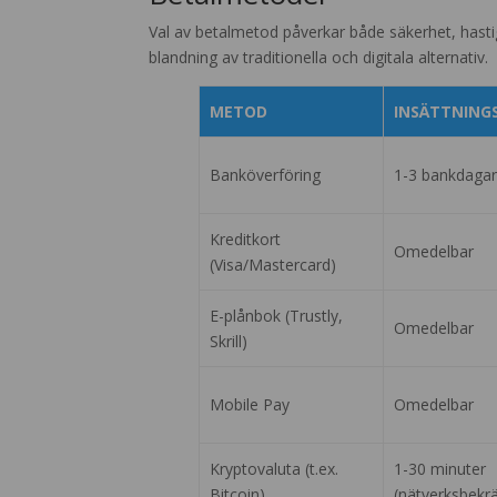
Val av betalmetod påverkar både säkerhet, hasti
blandning av traditionella och digitala alternativ.
METOD
INSÄTTNING
Banköverföring
1-3 bankdagar
Kreditkort
Omedelbar
(Visa/Mastercard)
E-plånbok (Trustly,
Omedelbar
Skrill)
Mobile Pay
Omedelbar
Kryptovaluta (t.ex.
1-30 minuter
Bitcoin)
(nätverksbekrä