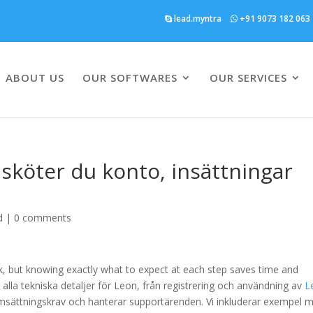
lead.myntra
+91 9073 182 063
ABOUT US
OUR SOFTWARES
OUR SERVICES
 sköter du konto, insättningar
d
|
0 comments
ck, but knowing exactly what to expect at each step saves time and
 alla tekniska detaljer för Leon, från registrering och användning av
L
 omsättningskrav och hanterar supportärenden. Vi inkluderar exempel 