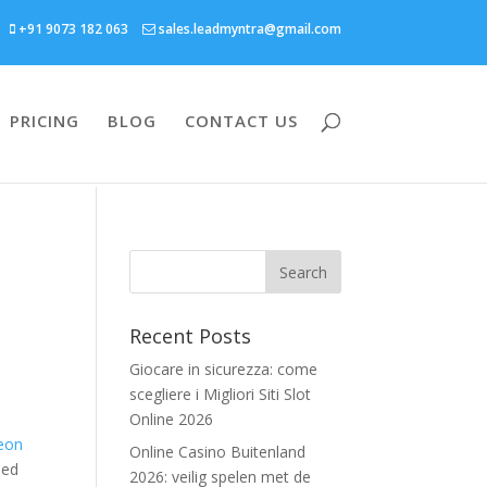
+91 9073 182 063
sales.leadmyntra@gmail.com
PRICING
BLOG
CONTACT US
Recent Posts
Giocare in sicurezza: come
scegliere i Migliori Siti Slot
Online 2026
eon
Online Casino Buitenland
med
2026: veilig spelen met de