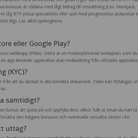
iva bonusar är sådana med lågt bidrag till omsättning (t.ex. blackjack,
mt låg RTP (vissa specialslots eller spel med progresstiva jackpottar 
t låg). Läs alltid spelreglerna.
tore eller Google Play?
ressiv webbapp (PWA). Detta är en mobiloptimerad webbplats som du
 en app-liknande upplevelse utan nedladdning från officiella appbutike
ng (KYC)?
 från att du skickat in alla korrekta dokument. Tiden kan förlängas 
ras.
va samtidigt?
en bonus att spela på och uppfylla dess villkor fullt ut innan du kan ta
försätta den tidigare bonusen och eventuella omsatta vinster i kö.
t uttag?