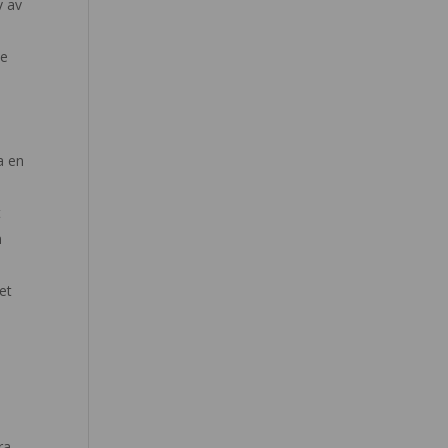
v av
te
a en
t
n
et
ra