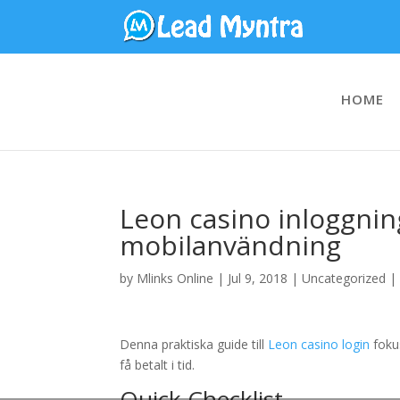
HOME
Leon casino inloggning
mobilanvändning
by
Mlinks Online
|
Jul 9, 2018
|
Uncategorized
Denna praktiska guide till
Leon casino login
fokus
få betalt i tid.
Quick Checklist