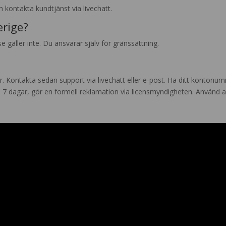
kontakta kundtjänst via livechatt.
erige?
e gäller inte. Du ansvarar själv för gränssättning.
ar. Kontakta sedan support via livechatt eller e-post. Ha ditt kontonu
7 dagar, gör en formell reklamation via licensmyndigheten. Använd al