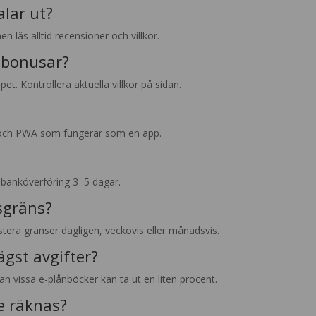
alar ut?
en läs alltid recensioner och villkor.
 bonusar?
t. Kontrollera aktuella villkor på sidan.
 och PWA som fungerar som en app.
 banköverföring 3–5 dagar.
sgräns?
ustera gränser dagligen, veckovis eller månadsvis.
ägst avgifter?
an vissa e-plånböcker kan ta ut en liten procent.
e räknas?