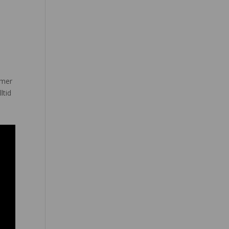
mmer
ltid