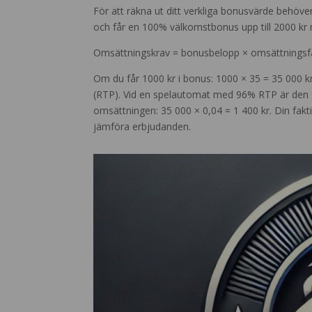
För att räkna ut ditt verkliga bonusvärde behöve
och får en 100% välkomstbonus upp till 2000 kr
Omsättningskrav = bonusbelopp × omsättningsf
Om du får 1000 kr i bonus: 1000 × 35 = 35 000 k
(RTP). Vid en spelautomat med 96% RTP är den f
omsättningen: 35 000 × 0,04 = 1 400 kr. Din fakt
jämföra erbjudanden.