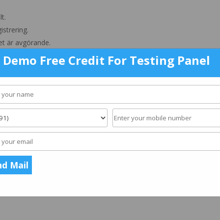
t.
strering.
et är avgörande.
, bankkort, krypto).
 Demo Free Credit For Testing Panel
ningar vid uttag.
bbplatsen är fullt optimerad.
 har en sådan.
andet.
iga betalningsmetoder.
ion för smidiga uttag.