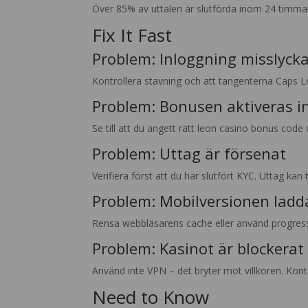
Över 85% av uttalen är slutförda inom 24 timmar 
Fix It Fast
Problem: Inloggning misslyck
Kontrollera stavning och att tangenterna Caps L
Problem: Bonusen aktiveras i
Se till att du angett rätt leon casino bonus code
Problem: Uttag är försenat
Verifiera först att du har slutfört KYC. Uttag kan
Problem: Mobilversionen ladd
Rensa webbläsarens cache eller använd progres
Problem: Kasinot är blockerat 
Använd inte VPN – det bryter mot villkoren. Konta
Need to Know