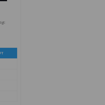
igt:
FT