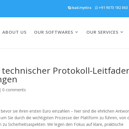
lead.myntra
+91 9073 182 063
ABOUT US
OUR SOFTWARES
OUR SERVICES
n technischer Protokoll-Leitfade
ungen
|
0 comments
, bevor sie ihren ersten Euro einzahlen – hier sind die ehrlichen Antwor
, um Sie durch die wichtigsten Prozesse der Plattform zu führen, von 
zu Sicherheitsaspekten. Wir legen den Fokus auf klare, praktische