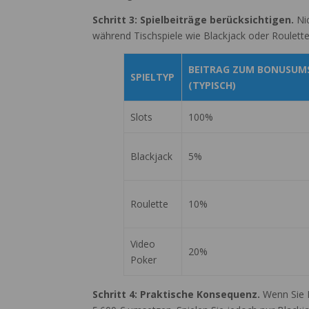
Schritt 3: Spielbeiträge berücksichtigen.
Nic
während Tischspiele wie Blackjack oder Roulette 
BEITRAG ZUM BONUSUM
SPIELTYP
(TYPISCH)
Slots
100%
Blackjack
5%
Roulette
10%
Video
20%
Poker
Schritt 4: Praktische Konsequenz.
Wenn Sie I