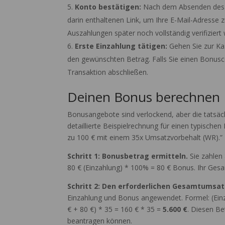
Konto bestätigen:
Nach dem Absenden des Fo
darin enthaltenen Link, um Ihre E-Mail-Adresse zu
Auszahlungen später noch vollständig verifiziert
Erste Einzahlung tätigen:
Gehen Sie zur Ka
den gewünschten Betrag. Falls Sie einen Bonusc
Transaktion abschließen.
Deinen Bonus berechnen
Bonusangebote sind verlockend, aber die tatsäch
detaillierte Beispielrechnung für einen typisc
zu 100 € mit einem 35x Umsatzvorbehalt (WR).”
Schritt 1: Bonusbetrag ermitteln.
Sie zahlen 
80 € (Einzahlung) * 100% = 80 € Bonus. Ihr Ges
Schritt 2: Den erforderlichen Gesamtumsa
Einzahlung und Bonus angewendet. Formel: (Einz
€ + 80 €) * 35 = 160 € * 35 =
5.600 €
. Diesen B
beantragen können.