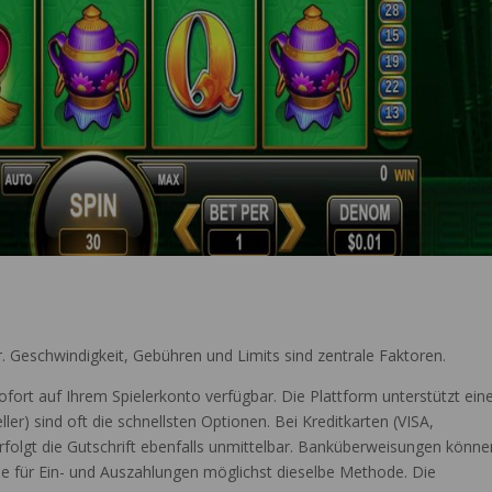
. Geschwindigkeit, Gebühren und Limits sind zentrale Faktoren.
ofort auf Ihrem Spielerkonto verfügbar. Die Plattform unterstützt ein
ller) sind oft die schnellsten Optionen. Bei Kreditkarten (VISA,
folgt die Gutschrift ebenfalls unmittelbar. Banküberweisungen könne
ie für Ein- und Auszahlungen möglichst dieselbe Methode. Die