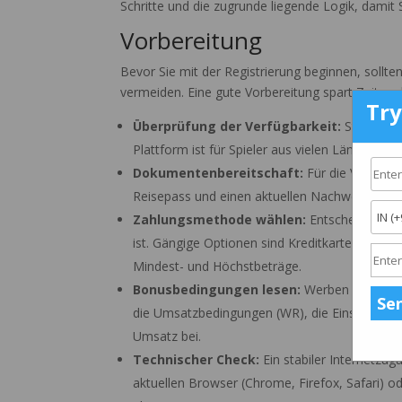
Schritte und die zugrunde liegende Logik, damit
Vorbereitung
Bevor Sie mit der Registrierung beginnen, sollt
vermeiden. Eine gute Vorbereitung spart Zeit und
Try
Überprüfung der Verfügbarkeit:
Stellen Si
Plattform ist für Spieler aus vielen Ländern z
Dokumentenbereitschaft:
Für die Verifizi
Reisepass und einen aktuellen Nachweis Ihres 
Zahlungsmethode wählen:
Entscheiden Sie
ist. Gängige Optionen sind Kreditkarten, E-Wal
Mindest- und Höchstbeträge.
Bonusbedingungen lesen:
Werben Sie einen
die Umsatzbedingungen (WR), die Einschränkung
Umsatz bei.
Technischer Check:
Ein stabiler Internetzug
aktuellen Browser (Chrome, Firefox, Safari) ode