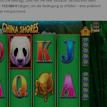
ck (5% Beitrag), zählt nur 5% Ihrer Einsätze. Sie müssten dann
 =
112.000 €
tätigen, um die Bedingung zu erfüllen – eine praktisch
gie entsprechend.