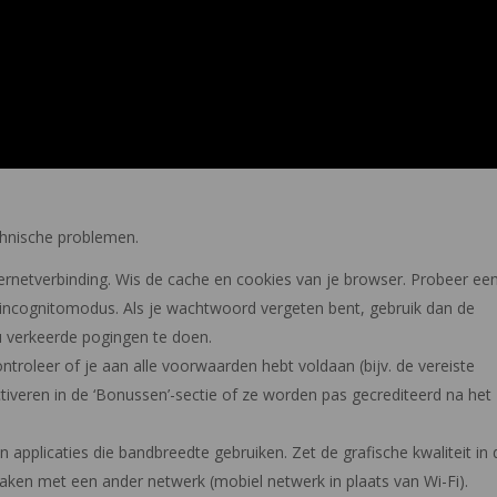
chnische problemen.
ternetverbinding. Wis de cache en cookies van je browser. Probeer ee
 incognitomodus. Als je wachtwoord vergeten bent, gebruik dan de
u verkeerde pogingen te doen.
ntroleer of je aan alle voorwaarden hebt voldaan (bijv. de vereiste
iveren in de ‘Bonussen’-sectie of ze worden pas gecrediteerd na het
n applicaties die bandbreedte gebruiken. Zet de grafische kwaliteit in 
maken met een ander netwerk (mobiel netwerk in plaats van Wi-Fi).