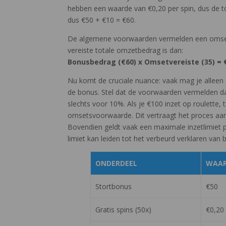
hebben een waarde van €0,20 per spin, dus de to
dus €50 + €10 = €60.
De algemene voorwaarden vermelden een omset
vereiste totale omzetbedrag is dan:
Bonusbedrag (€60) x Omsetvereiste (35) = €
Nu komt de cruciale nuance: vaak mag je alleen
de bonus. Stel dat de voorwaarden vermelden dat
slechts voor 10%. Als je €100 inzet op roulette,
omsetsvoorwaarde. Dit vertraagt het proces aanz
Bovendien geldt vaak een maximale inzetlimiet p
limiet kan leiden tot het verbeurd verklaren van
ONDERDEEL
WAAR
Stortbonus
€50
Gratis spins (50x)
€0,20 