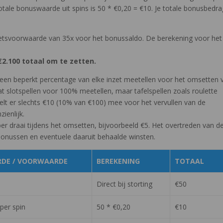
tale bonuswaarde uit spins is 50 * €0,20 = €10. Je totale bonusbedra
svoorwaarde van 35x voor het bonussaldo. De berekening voor het
2.100 totaal om te zetten.
 een beperkt percentage van elke inzet meetellen voor het omsetten 
 slotspellen voor 100% meetellen, maar tafelspellen zoals roulette
 telt er slechts €10 (10% van €100) mee voor het vervullen van de
ienlijk.
er draai tijdens het omsetten, bijvoorbeeld €5. Het overtreden van d
 bonussen en eventuele daaruit behaalde winsten.
DE / VOORWAARDE
BEREKENING
TOTAAL
Direct bij storting
€50
per spin
50 * €0,20
€10