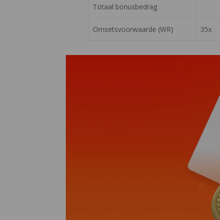
Totaal bonusbedrag
Omsetsvoorwaarde (WR)
35x