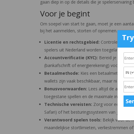
gaan diep in op de details die je spelerservaring
Voor je begint
Om soepel van start te gaan, moet je een aanta
bij het aanmelden, storten of opnemen.
Try
Licentie en rechtsgebied:
Controleer of het 
spelers uit Nederland worden toegelaten. Dit 
Accountverificatie (KYC):
Bereid je identite
(bankafschrift of energierekening) voor. Dit i
Betaalmethode:
Kies een betaalmethode die 
wallets zijn vaak beschikbaar, maar niet alle
Bonusvoorwaarden:
Lees altijd de algemen
toegestane spellen en de maximale inzet per d
Technische vereisten:
Zorg voor een stabie
Safari) of het besturingssysteem van je mobiel
Verantwoord spelen tools:
Bekijk voor de re
maandelijkse stortlimieten, verliestremmen of ze