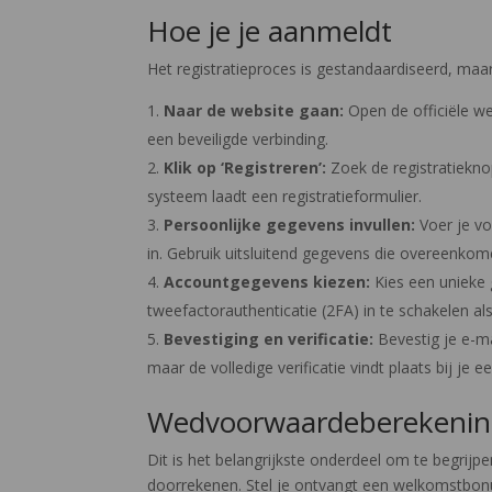
Hoe je je aanmeldt
Het registratieproces is gestandaardiseerd, maa
Naar de website gaan:
Open de officiële we
een beveiligde verbinding.
Klik op ‘Registreren’:
Zoek de registratiekno
systeem laadt een registratieformulier.
Persoonlijke gegevens invullen:
Voer je vo
in. Gebruik uitsluitend gegevens die overeenkome
Accountgegevens kiezen:
Kies een unieke 
tweefactorauthenticatie (2FA) in te schakelen als
Bevestiging en verificatie:
Bevestig je e-ma
maar de volledige verificatie vindt plaats bij je
Wedvoorwaardeberekeni
Dit is het belangrijkste onderdeel om te begrijp
doorrekenen. Stel je ontvangt een welkomstbonus 