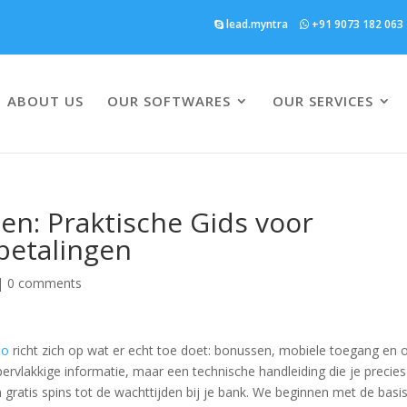
lead.myntra
+91 9073 182 063
ABOUT US
OUR SOFTWARES
OUR SERVICES
en: Praktische Gids voor
betalingen
|
0 comments
no
richt zich op wat er echt toe doet: bonussen, mobiele toegang en 
ppervlakkige informatie, maar een technische handleiding die je precies
gratis spins tot de wachttijden bij je bank. We beginnen met de basi