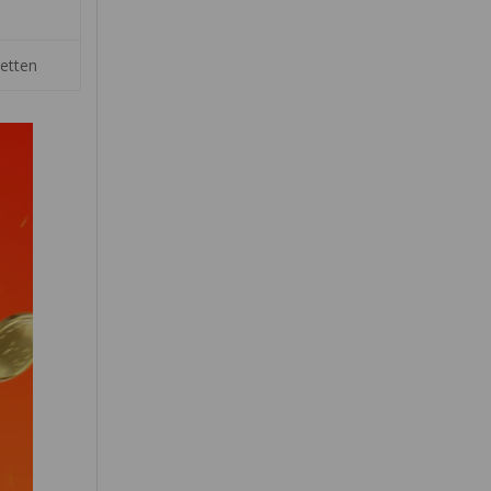
etten