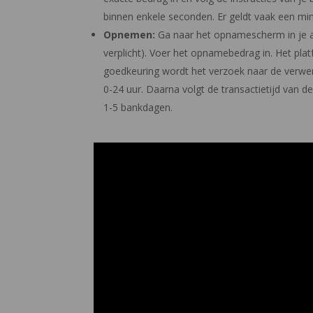
binnen enkele seconden. Er geldt vaak een mi
Opnemen:
Ga naar het opnamescherm in je acc
verplicht). Voer het opnamebedrag in. Het plat
goedkeuring wordt het verzoek naar de verwerk
0-24 uur. Daarna volgt de transactietijd van de
1-5 bankdagen.