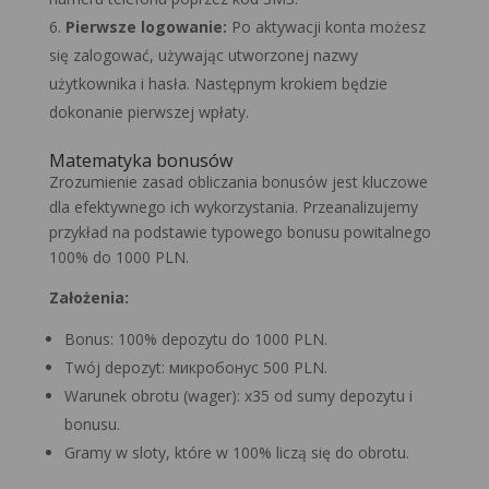
Pierwsze logowanie:
Po aktywacji konta możesz
się zalogować, używając utworzonej nazwy
użytkownika i hasła. Następnym krokiem będzie
dokonanie pierwszej wpłaty.
Matematyka bonusów
Zrozumienie zasad obliczania bonusów jest kluczowe
dla efektywnego ich wykorzystania. Przeanalizujemy
przykład na podstawie typowego bonusu powitalnego
100% do 1000 PLN.
Założenia:
Bonus: 100% depozytu do 1000 PLN.
Twój depozyt: микробонус 500 PLN.
Warunek obrotu (wager): х35 od sumy depozytu i
bonusu.
Gramy w sloty, które w 100% liczą się do obrotu.