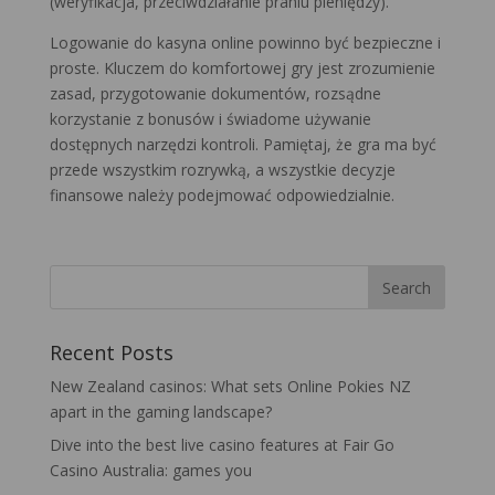
(weryfikacja, przeciwdziałanie praniu pieniędzy).
Logowanie do kasyna online powinno być bezpieczne i
proste. Kluczem do komfortowej gry jest zrozumienie
zasad, przygotowanie dokumentów, rozsądne
korzystanie z bonusów i świadome używanie
dostępnych narzędzi kontroli. Pamiętaj, że gra ma być
przede wszystkim rozrywką, a wszystkie decyzje
finansowe należy podejmować odpowiedzialnie.
Recent Posts
New Zealand casinos: What sets Online Pokies NZ
apart in the gaming landscape?
Dive into the best live casino features at Fair Go
Casino Australia: games you