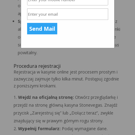
oferuje doświadczenie zbliżone do natywnej
aplikacji.
Sprawdź bonusy:
Przed rejestracją zapoznaj się z
aktualną ofertą bonusową. Zwróć uwagę na warunki
obrotu (wager), minimalny depozyt oraz gry, które
się do niego liczą. Może to być np.
stonevegas bonus
powitalny.
Procedura rejestracji
Rejestracja w kasynie online jest procesem prostym i
zazwyczaj zajmuje tylko kilka minut. Postępuj zgodnie
z poniższymi krokami.
Wejdź na oficjalną stronę:
Otwórz przeglądarkę i
przejdź na stronę główną kasyna Stonevegas. Znajdź
przycisk „Zarejestruj się” lub „Dołącz teraz”, zwykle
znajdujący się w prawym górnym rogu strony.
Wypełnij formularz:
Podaj wymagane dane.