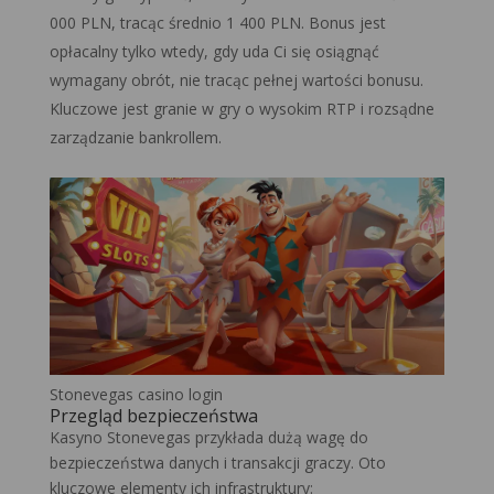
000 PLN, tracąc średnio 1 400 PLN. Bonus jest
opłacalny tylko wtedy, gdy uda Ci się osiągnąć
wymagany obrót, nie tracąc pełnej wartości bonusu.
Kluczowe jest granie w gry o wysokim RTP i rozsądne
zarządzanie bankrollem.
Stonevegas casino login
Przegląd bezpieczeństwa
Kasyno Stonevegas przykłada dużą wagę do
bezpieczeństwa danych i transakcji graczy. Oto
kluczowe elementy ich infrastruktury: