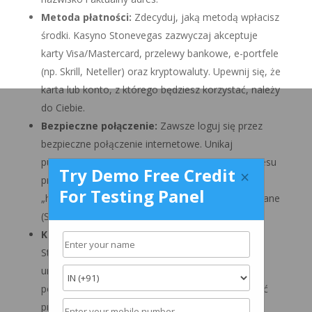
Metoda płatności:
Zdecyduj, jaką metodą wpłacisz
środki. Kasyno Stonevegas zazwyczaj akceptuje
karty Visa/Mastercard, przelewy bankowe, e-portfele
(np. Skrill, Neteller) oraz kryptowaluty. Upewnij się, że
karta lub konto, z którego będziesz korzystać, należy
do Ciebie.
Bezpieczne połączenie:
Zawsze loguj się przez
bezpieczne połączenie internetowe. Unikaj
publicznych sieci Wi-Fi. Sprawdź, czy w pasku adresu
Try Demo Free Credit
×
przeglądarki widnieje symbol kłódki i prefiks
For Testing Panel
„https://”, co oznacza, że połączenie jest szyfrowane
(SSL).
Kompatybilność urządzenia:
Platforma kasyna
Stonevegas jest zoptymalizowana pod kątem
urządzeń mobilnych. Możesz korzystać z niej
poprzez przeglądarkę w telefonie lub zainstalować
progresywną aplikację internetową (PWA), która