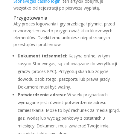
Stonevegas casino login
, ten artykuł obejmuje
wszystko od rejestracji po pierwszą wypłatę.
Przygotowania
Aby proces logowania i gry przebiegał płynnie, przed
rozpoczęciem warto przygotować kilka kluczowych
elementów. Dzięki temu unikniesz niepotrzebnych
przestojów i problemów.
Dokument tożsamości:
Kasyna online, w tym
kasyno Stonevegas, są zobowiązane do weryfikacji
graczy (proces KYC). Przygotuj skan lub zdjęcie
dowodu osobistego, paszportu lub prawa jazdy.
Dokument musi być ważny.
Potwierdzenie adresu:
W wielu przypadkach
wymagane jest również potwierdzenie adresu
zamieszkania. Może to być rachunek za media (prąd,
gaz, woda) lub wyciąg bankowy z ostatnich 3
miesięcy. Dokument musi zawierać Twoje imię,
nazwisko i aktualny adres.