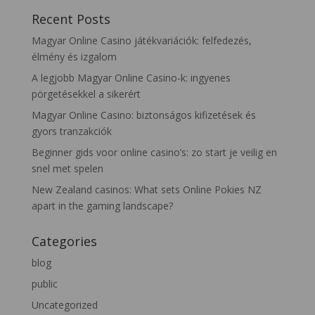
Recent Posts
Magyar Online Casino játékvariációk: felfedezés,
élmény és izgalom
A legjobb Magyar Online Casino-k: ingyenes
pörgetésekkel a sikerért
Magyar Online Casino: biztonságos kifizetések és
gyors tranzakciók
Beginner gids voor online casino’s: zo start je veilig en
snel met spelen
New Zealand casinos: What sets Online Pokies NZ
apart in the gaming landscape?
Categories
blog
public
Uncategorized