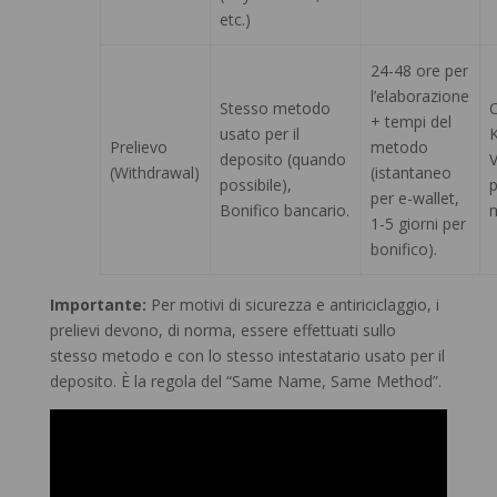
etc.)
24-48 ore per
l’elaborazione
Stesso metodo
C
+ tempi del
usato per il
K
Prelievo
metodo
deposito (quando
V
(Withdrawal)
(istantaneo
possibile),
p
per e-wallet,
Bonifico bancario.
1-5 giorni per
bonifico).
Importante:
Per motivi di sicurezza e antiriciclaggio, i
prelievi devono, di norma, essere effettuati sullo
stesso metodo e con lo stesso intestatario usato per il
deposito. È la regola del “Same Name, Same Method”.