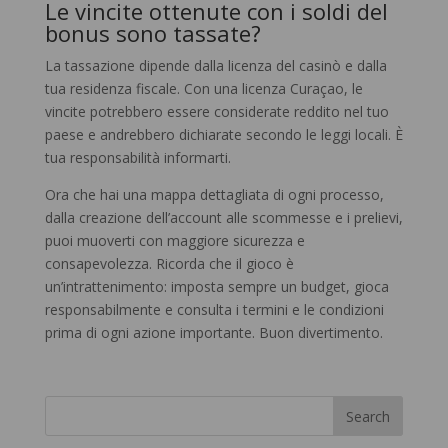
Le vincite ottenute con i soldi del
bonus sono tassate?
La tassazione dipende dalla licenza del casinò e dalla
tua residenza fiscale. Con una licenza Curaçao, le
vincite potrebbero essere considerate reddito nel tuo
paese e andrebbero dichiarate secondo le leggi locali. È
tua responsabilità informarti.
Ora che hai una mappa dettagliata di ogni processo,
dalla creazione dell’account alle scommesse e i prelievi,
puoi muoverti con maggiore sicurezza e
consapevolezza. Ricorda che il gioco è
un’intrattenimento: imposta sempre un budget, gioca
responsabilmente e consulta i termini e le condizioni
prima di ogni azione importante. Buon divertimento.