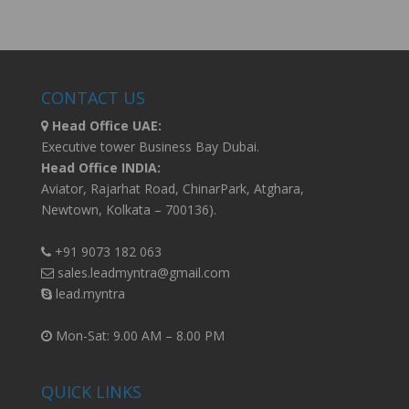
CONTACT US
Head Office UAE:
Executive tower Business Bay Dubai.
Head Office INDIA:
Aviator, Rajarhat Road, ChinarPark, Atghara,
Newtown, Kolkata – 700136).
+91 9073 182 063
sales.leadmyntra@gmail.com
lead.myntra
Mon-Sat: 9.00 AM – 8.00 PM
QUICK LINKS