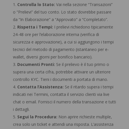
Controlla lo Stato:
Vai nella sezione “Transazioni”
o “Prelievi” del tuo conto. Lo stato dovrebbe passare
da “In Elaborazione” a “Approvato” a “Completato”.
Rispetta i Tempi:
I prelievi richiedono tipicamente
24-48 ore per l’elaborazione interna (verifica di
sicurezza e approvazione), a cui si aggiungono i tempi
tecnici del metodo di pagamento (istantaneo per e-
wallet, diversi giorni per bonifico bancario).
Documenti Pronti:
Se il prelievo è il tuo primo o
supera una certa cifra, potrebbe attivare un ulteriore
controllo KYC. Tieni i documenti a portata di mano.
Contatta l’Assistenza:
Se il ritardo supera i tempi
indicati nei Termini, contatta il servizio clienti via live
chat o email. Fornisci il numero della transazione e tutti
i dettagli.
Segui la Procedura:
Non aprire richieste multiple,
crea solo un ticket e attendi una risposta. L’assistenza