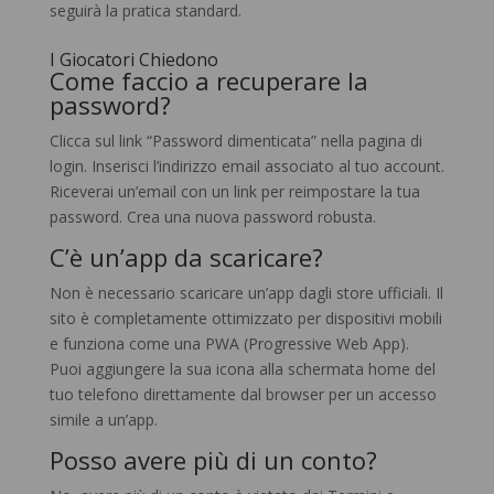
seguirà la pratica standard.
I Giocatori Chiedono
Come faccio a recuperare la
password?
Clicca sul link “Password dimenticata” nella pagina di
login. Inserisci l’indirizzo email associato al tuo account.
Riceverai un’email con un link per reimpostare la tua
password. Crea una nuova password robusta.
C’è un’app da scaricare?
Non è necessario scaricare un’app dagli store ufficiali. Il
sito è completamente ottimizzato per dispositivi mobili
e funziona come una PWA (Progressive Web App).
Puoi aggiungere la sua icona alla schermata home del
tuo telefono direttamente dal browser per un accesso
simile a un’app.
Posso avere più di un conto?