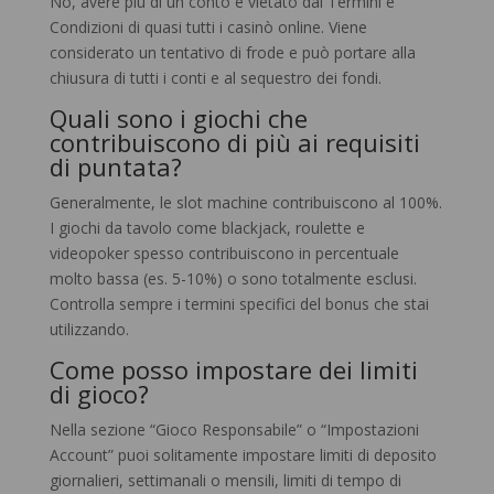
No, avere più di un conto è vietato dai Termini e
Condizioni di quasi tutti i casinò online. Viene
considerato un tentativo di frode e può portare alla
chiusura di tutti i conti e al sequestro dei fondi.
Quali sono i giochi che
contribuiscono di più ai requisiti
di puntata?
Generalmente, le slot machine contribuiscono al 100%.
I giochi da tavolo come blackjack, roulette e
videopoker spesso contribuiscono in percentuale
molto bassa (es. 5-10%) o sono totalmente esclusi.
Controlla sempre i termini specifici del bonus che stai
utilizzando.
Come posso impostare dei limiti
di gioco?
Nella sezione “Gioco Responsabile” o “Impostazioni
Account” puoi solitamente impostare limiti di deposito
giornalieri, settimanali o mensili, limiti di tempo di