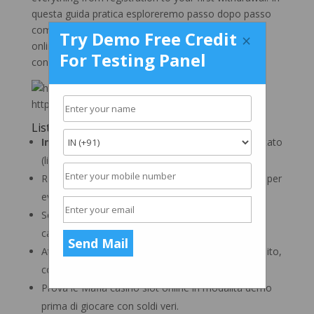
questa guida pratica esploreremo passo dopo passo
come sfruttare al meglio l’offerta del Mafia casino
Try Demo Free Credit
×
online bonus e delle Mafia casino slot online, con
For Testing Panel
consigli utili per giocare in modo informato.
https://mafiacasinos-it.com/
Lista di Controllo Rapida
Importante:
Verifica che il casinò sia regolamentato
(licenza Curaçao) e leggi i termini del bonus.
Registrati completando tutti i campi con dati reali per
evitare problemi nei prelievi.
Scegli un metodo di pagamento che preferisci tra
carte, e-wallet o criptovalute.
Attiva il Mafia casino online bonus al primo deposito,
controllando i requisiti di scommessa.
Prova le Mafia casino slot online in modalità demo
prima di giocare con soldi veri.