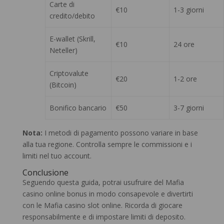
Carte di
€10
1-3 giorni
credito/debito
E-wallet (Skrill,
€10
24 ore
Neteller)
Criptovalute
€20
1-2 ore
(Bitcoin)
Bonifico bancario
€50
3-7 giorni
Nota:
I metodi di pagamento possono variare in base
alla tua regione. Controlla sempre le commissioni e i
limiti nel tuo account.
Conclusione
Seguendo questa guida, potrai usufruire del Mafia
casino online bonus in modo consapevole e divertirti
con le Mafia casino slot online. Ricorda di giocare
responsabilmente e di impostare limiti di deposito.