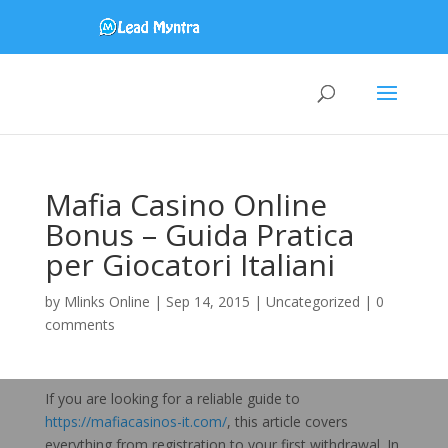
Mafia Casino Online
Bonus – Guida Pratica
per Giocatori Italiani
by
Mlinks Online
|
Sep 14, 2015
|
Uncategorized
|
0
comments
If you are looking for a reliable guide to
https://mafiacasinos-it.com/
, this article covers
everything from registration to your first withdrawal. In