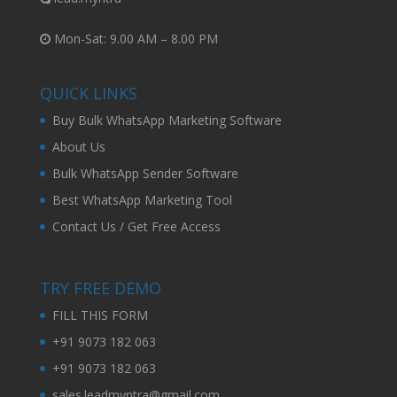
Mon-Sat: 9.00 AM – 8.00 PM
QUICK LINKS
Buy Bulk WhatsApp Marketing Software
About Us
Bulk WhatsApp Sender Software
Best WhatsApp Marketing Tool
Contact Us / Get Free Access
TRY FREE DEMO
FILL THIS FORM
+91 9073 182 063
+91 9073 182 063
sales.leadmyntra@gmail.com