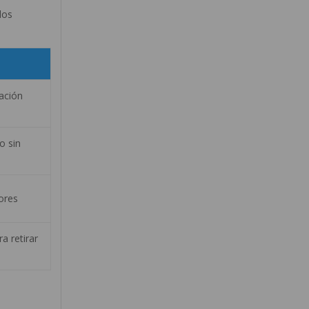
dos
cación
o sin
ores
a retirar