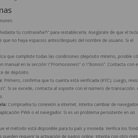
emas
omunes:
lvidaste tu contraseña?\” para restablecerla. Asegúrate de que el tec
e que no haya espacios antes/después del nombre de usuario. Si el
.
fica que cumpliste todas las condiciones (depósito mínimo, posible c
ón manual en la sección \”Promociones\” o \”Bonos\”. Contacta con e
te de depósito.
o:
Primero, confirma que tu cuenta está verificada (KYC). Luego, revi
s\”. Si se excede, contacta al soporte con el número de transacción. 
s.
la:
Comprueba tu conexión a internet. Intenta cambiar de navegado
la aplicación PWA o el navegador. Si es un problema persistente en un
e el método está disponible para tu país y moneda. Verifica los fon
as pueden requerir la activación de pagos online. Intenta con otro mé