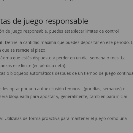
tas de juego responsable
ón de juego responsable, puedes establecer límites de control:
l:
Define la cantidad máxima que puedes depositar en ese periodo. 
que se reinicie el plazo.
áxima que estés dispuesto a perder en un día, semana o mes. La
anzas ese límite (en pérdida neta).
tas o bloqueos automáticos después de un tiempo de juego continu
edes optar por una autoexclusión temporal (por días, semanas) o
será bloqueada para apostar y, generalmente, también para iniciar
al. Utilízalas de forma proactiva para mantener el juego como una