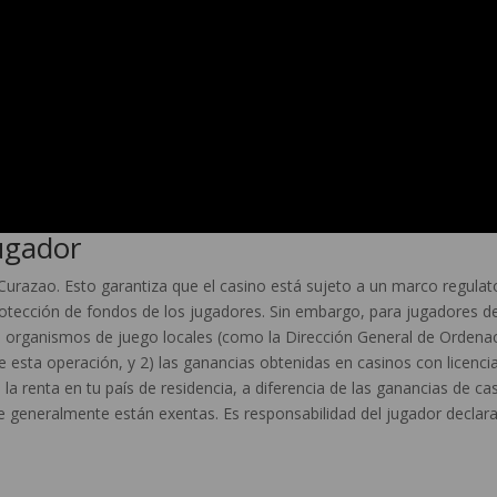
jugador
 Curazao. Esto garantiza que el casino está sujeto a un marco regulat
protección de fondos de los jugadores. Sin embargo, para jugadores de
os organismos de juego locales (como la Dirección General de Ordena
 esta operación, y 2) las ganancias obtenidas en casinos con licenci
a renta en tu país de residencia, a diferencia de las ganancias de ca
ue generalmente están exentas. Es responsabilidad del jugador declara