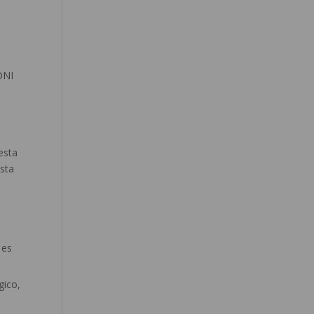
DNI
esta
asta
.
 es
gico,