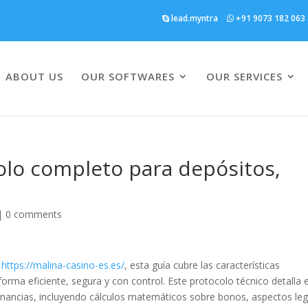
lead.myntra
+91 9073 182 063
ABOUT US
OUR SOFTWARES
OUR SERVICES
olo completo para depósitos,
|
0 comments
a
https://malina-casino-es.es/
, esta guía cubre las características
orma eficiente, segura y con control. Este protocolo técnico detalla e
ganancias, incluyendo cálculos matemáticos sobre bonos, aspectos leg