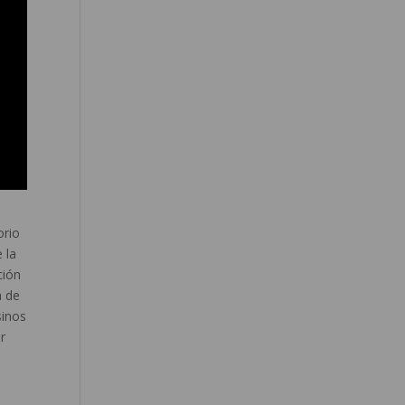
orio
 la
ción
a de
sinos
r