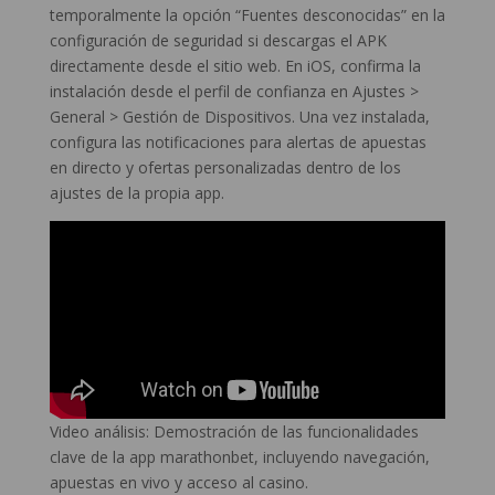
temporalmente la opción “Fuentes desconocidas” en la
configuración de seguridad si descargas el APK
directamente desde el sitio web. En iOS, confirma la
instalación desde el perfil de confianza en Ajustes >
General > Gestión de Dispositivos. Una vez instalada,
configura las notificaciones para alertas de apuestas
en directo y ofertas personalizadas dentro de los
ajustes de la propia app.
Video análisis: Demostración de las funcionalidades
clave de la app marathonbet, incluyendo navegación,
apuestas en vivo y acceso al casino.