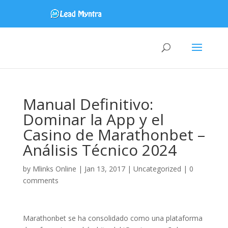
Manual Definitivo:
Dominar la App y el
Casino de Marathonbet –
Análisis Técnico 2024
by
Mlinks Online
|
Jan 13, 2017
|
Uncategorized
|
0
comments
Marathonbet se ha consolidado como una plataforma