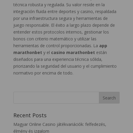
técnica robusta y regulada. Su valor reside en la
integración fluida entre deportes y casino, respaldada
por una infraestructura segura y herramientas de
juego responsable. El éxito a largo plazo depende de
entender estos protocolos internos, gestionar los
bonos con criterio matemático y utilizar las
herramientas de control proporcionadas. La
app
marathonbet
y el
casino marathonbet
están
diseñados para una experiencia técnica sólida,
priorizando la seguridad del usuario y el cumplimiento
normativo por encima de todo.
Recent Posts
Magyar Online Casino játékvariációk: felfedezés,
élmény és izgalom