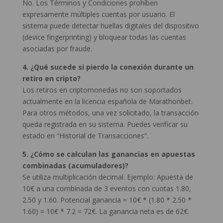
No. Los Términos y Condiciones prohíben
expresamente múltiples cuentas por usuario. El
sistema puede detectar huellas digitales del dispositivo
(device fingerprinting) y bloquear todas las cuentas
asociadas por fraude.
4. ¿Qué sucede si pierdo la conexión durante un
retiro en cripto?
Los retiros en criptomonedas no son soportados
actualmente en la licencia española de Marathonbet.
Para otros métodos, una vez solicitado, la transacción
queda registrada en su sistema. Puedes verificar su
estado en “Historial de Transacciones”.
5. ¿Cómo se calculan las ganancias en apuestas
combinadas (acumuladores)?
Se utiliza multiplicación decimal. Ejemplo: Apuesta de
10€ a una combinada de 3 eventos con cuotas 1.80,
2.50 y 1.60. Potencial ganancia = 10€ * (1.80 * 2.50 *
1.60) = 10€ * 7.2 = 72€. La ganancia neta es de 62€.