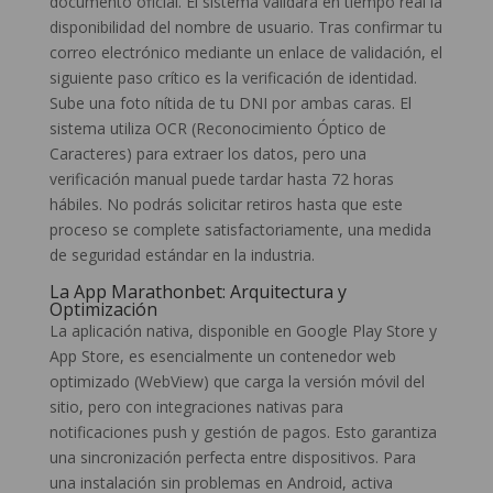
documento oficial. El sistema validará en tiempo real la
disponibilidad del nombre de usuario. Tras confirmar tu
correo electrónico mediante un enlace de validación, el
siguiente paso crítico es la verificación de identidad.
Sube una foto nítida de tu DNI por ambas caras. El
sistema utiliza OCR (Reconocimiento Óptico de
Caracteres) para extraer los datos, pero una
verificación manual puede tardar hasta 72 horas
hábiles. No podrás solicitar retiros hasta que este
proceso se complete satisfactoriamente, una medida
de seguridad estándar en la industria.
La App Marathonbet: Arquitectura y
Optimización
La aplicación nativa, disponible en Google Play Store y
App Store, es esencialmente un contenedor web
optimizado (WebView) que carga la versión móvil del
sitio, pero con integraciones nativas para
notificaciones push y gestión de pagos. Esto garantiza
una sincronización perfecta entre dispositivos. Para
una instalación sin problemas en Android, activa