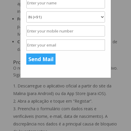
aproximadamente 80-100 MB para a instalação
inicial (os dados da cache podem aumentar).
Fundos para Jogar:
Tenha o seu método de
pagamento preferido à mão (ex: Multibanco,
MBWay, cartão Visa).
Conectividade:
Uma rede Wi-Fi estável ou plano de
dados robusto é essencial para jogos ao vivo.
Processo de Registo e Primeiro Acesso
O registo é unificado entre a versão web e o aplicativo.
Siga estes passos:
Descarregue o aplicativo oficial a partir do site da
Malina (para Android) ou da App Store (para iOS).
Abra a aplicação e toque em “Registar”.
Preencha o formulário com dados reais e
verificáveis (nome, e-mail, data de nascimento). A
discrepância nos dados é a principal causa de bloqueio