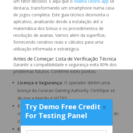
um fator decisivo. É aqui que o
Malina casino app
se
destaca, transformando um smartphone numa casa
de jogos completa. Este guia técnico desmonta o
aplicativo, analisando desde a instalação até a
matemática dos bónus e os procedimentos de
resolução de avarias. Vamos além da superfície,
fornecendo cenários reais e cálculos para uma
utilização informada e estratégica.
Antes de Começar: Lista de Verificação Técnica
Garantir a compatibilidade e segurança evita 80% dos
problemas futuros. Confirme estes pontos:
Licença e Segurança:
O operador detém uma
licença da Curacao Gaming Authority. Certifique-se
de que a ligação é HTTPS.
Try Demo Free Credit
×
Compatibilidade do Sistema:
Para Android,
For Testing Panel
requer a versão 7.0 ou superior. Para iOS, precisa do
iOS 12.0 ou mais recente.
Espaço de Armazenamento:
Reserve