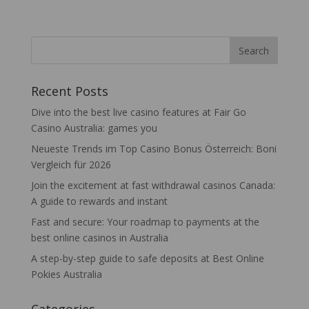
Recent Posts
Dive into the best live casino features at Fair Go
Casino Australia: games you
Neueste Trends im Top Casino Bonus Österreich: Boni
Vergleich für 2026
Join the excitement at fast withdrawal casinos Canada:
A guide to rewards and instant
Fast and secure: Your roadmap to payments at the
best online casinos in Australia
A step-by-step guide to safe deposits at Best Online
Pokies Australia