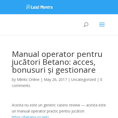
Manual operator pentru
jucători Betano: acces,
bonusuri și gestionare
by
Mlinks Online
|
May 26, 2017
|
Uncategorized
|
0
comments
Acesta nu este un generic casino review — acesta este
un manual operator practic pentru jucători
https://betano-ro.net/
.