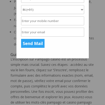
Préparez vos documents d’identité (pièce d’identité,
justificatif de domicile) pour les vérifications KYC
(Know Your Customer).
Familiarisez-vous avec les termes et conditions,
notamment les exigences de mise pour les bonus.
Choisissez une méthode de paiement sécurisée
compatible avec casino pampago, comme les cartes
de crédit ou les portefeuilles électroniques.
Guide d’Inscription Détailé sur Pampago
L’inscription sur Pampago casino est un processus
simple mais crucial. Suivez ces étapes : accédez au site
via le lien fourni, cliquez sur ‘S’inscrire’, remplissez le
formulaire avec des informations exactes (nom, email,
mot de passe), vérifiez votre email pour confirmer le
compte, puis complétez le profil avec vos données
personnelles. Une fois inscrit, vous pouvez profiter des
offres de bienvenue et explorer les jeux. Assurez-vous
de utiliser les mots-clés pampago et casino pampago