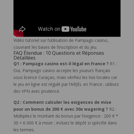
Vidéo tutoriel sur l’utilisation de Pampago casino,
couvrant les bases de l’inscription et du jeu.
FAQ Étendue : 10 Questions et Réponses
Détaillées
Q1 : Pampago casino est-il légal en France ?
R1 :
Oui, Pampago casino accepte les joueurs français
sous licence Curaçao, mais vérifiez les lois locales car
le jeu en ligne est régulé par l’ARJEL en France ; utilisez
des VPN avec prudence.
Q2 : Comment calculer les exigences de mise
pour un bonus de 200 € avec 30x wagering ?
R2 :
Multipliez le montant du bonus par l’exigence : 200 € *
30 = 6 000 € à miser ; incluez le dépôt si spécifié dans
les termes.