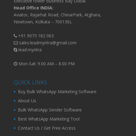
Executive tower Business Bay Dubai.
Head Office INDIA:
Aviator, Rajarhat Road, ChinarPark, Atghara,
Newtown, Kolkata – 700136).
+91 9073 182 063
sales.leadmyntra@gmail.com
lead.myntra
Mon-Sat: 9.00 AM – 8.00 PM
QUICK LINKS
Buy Bulk WhatsApp Marketing Software
About Us
Bulk WhatsApp Sender Software
Best WhatsApp Marketing Tool
Contact Us / Get Free Access