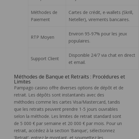
Méthodes de
Cartes de crédit, e-wallets (Skrill,
Paiement
Neteller), virements bancaires.
Environ 95-97% pour les jeux
RTP Moyen
populaires.
Disponible 24/7 via chat en direct
Support Client
et email.
Méthodes de Banque et Retraits : Procédures et
Limites
Pampago casino offre diverses options de dépôt et de
retrait. Les dépôts sont instantanés avec des
méthodes comme les cartes Visa/Mastercard, tandis
que les retraits peuvent prendre 1-5 jours ouvrables
selon la méthode. Les limites de retrait standard sont
de 5 000 € par semaine et 20 000 € par mois. Pour un
retrait, accédez à la section ‘Banque’, sélectionnez
‘Retrait’, entrez le montant, et soumettez les