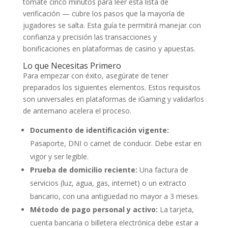
tómate cinco minutos para leer esta lista de
verificación — cubre los pasos que la mayoría de
jugadores se salta. Esta guía te permitirá manejar con
confianza y precisión las transacciones y
bonificaciones en plataformas de casino y apuestas.
Lo que Necesitas Primero
Para empezar con éxito, asegúrate de tener
preparados los siguientes elementos. Estos requisitos
son universales en plataformas de iGaming y validarlos
de antemano acelera el proceso.
Documento de identificación vigente:
Pasaporte, DNI o carnet de conducir. Debe estar en
vigor y ser legible.
Prueba de domicilio reciente:
Una factura de
servicios (luz, agua, gas, internet) o un extracto
bancario, con una antigüedad no mayor a 3 meses.
Método de pago personal y activo:
La tarjeta,
cuenta bancaria o billetera electrónica debe estar a