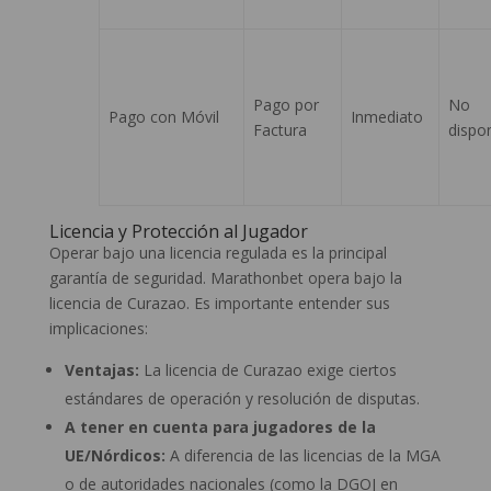
Pago por
No
Pago con Móvil
Inmediato
Factura
dispon
Licencia y Protección al Jugador
Operar bajo una licencia regulada es la principal
garantía de seguridad. Marathonbet opera bajo la
licencia de Curazao. Es importante entender sus
implicaciones:
Ventajas:
La licencia de Curazao exige ciertos
estándares de operación y resolución de disputas.
A tener en cuenta para jugadores de la
UE/Nórdicos:
A diferencia de las licencias de la MGA
o de autoridades nacionales (como la DGOJ en