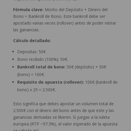
Fórmula clave:
Monto del Depósito + Dinero del
Bono = Bankroll de Bono. Este bankroll debe ser
apostado varias veces (rollover) antes de poder retirar
las ganancias.
Cálculo detallado:
Depositas: 50€.
Bono recibido (100%): 50€.
Bankroll total de bono:
50€ (depósito) + 50€
(bono) = 100€.
Requisito de apuesta (rollover):
100€ (bankroll de
bono) x 25 = 2.500€.
Esto significa que debes apostar un volumen total de
2.500€ con el dinero del bono antes de que este y las
ganancias derivadas se liberen. Si juegas a la ruleta
europea (RTP ~97.3%), el valor esperado de la apuesta
se calcula así: