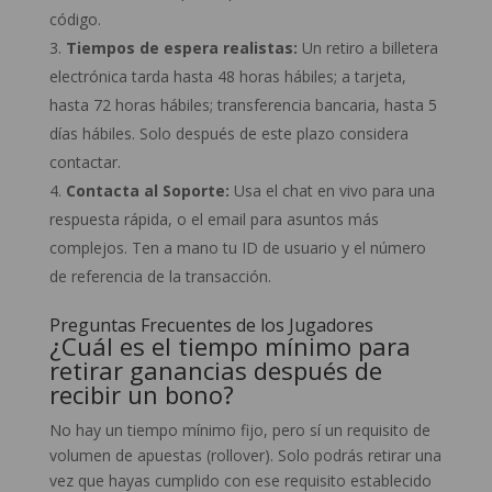
código.
Tiempos de espera realistas:
Un retiro a billetera
electrónica tarda hasta 48 horas hábiles; a tarjeta,
hasta 72 horas hábiles; transferencia bancaria, hasta 5
días hábiles. Solo después de este plazo considera
contactar.
Contacta al Soporte:
Usa el chat en vivo para una
respuesta rápida, o el email para asuntos más
complejos. Ten a mano tu ID de usuario y el número
de referencia de la transacción.
Preguntas Frecuentes de los Jugadores
¿Cuál es el tiempo mínimo para
retirar ganancias después de
recibir un bono?
No hay un tiempo mínimo fijo, pero sí un requisito de
volumen de apuestas (rollover). Solo podrás retirar una
vez que hayas cumplido con ese requisito establecido