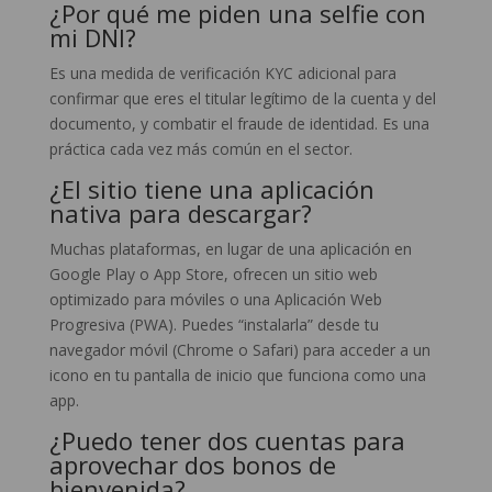
¿Por qué me piden una selfie con
mi DNI?
Es una medida de verificación KYC adicional para
confirmar que eres el titular legítimo de la cuenta y del
documento, y combatir el fraude de identidad. Es una
práctica cada vez más común en el sector.
¿El sitio tiene una aplicación
nativa para descargar?
Muchas plataformas, en lugar de una aplicación en
Google Play o App Store, ofrecen un sitio web
optimizado para móviles o una Aplicación Web
Progresiva (PWA). Puedes “instalarla” desde tu
navegador móvil (Chrome o Safari) para acceder a un
icono en tu pantalla de inicio que funciona como una
app.
¿Puedo tener dos cuentas para
aprovechar dos bonos de
bienvenida?