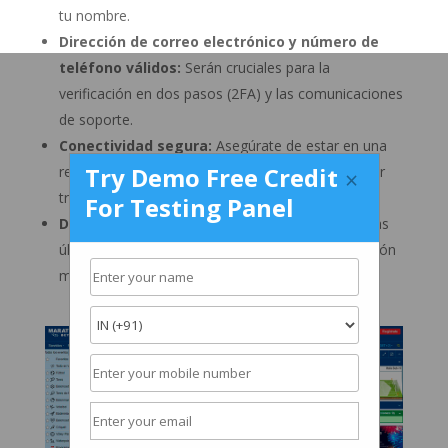
tu nombre.
Dirección de correo electrónico y número de
teléfono válidos:
Serán cruciales para la
verificación en dos pasos (2FA) y las comunicaciones
de soporte.
Conectividad segura:
Asegúrate de estar en una
Try Demo Free Credit
red privada. Evita redes Wi-Fi públicas para realizar
×
transacciones financieras.
For Testing Panel
Dispositivo actualizado:
Navegador web con las
últimas actualizaciones de seguridad, o la aplicación
móvil optimizada del sitio.