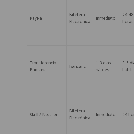
Billetera
24-48
PayPal
Inmediato
Electrónica
horas
Transferencia
1-3 días
3-5 dí
Bancario
Bancaria
hábiles
hábile
Billetera
Skrill / Neteller
Inmediato
24 ho
Electrónica