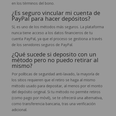
en los términos del bono.
¿Es seguro vincular mi cuenta de
PayPal para hacer depósitos?
Sí, es uno de los métodos más seguros. La plataforma
nunca tiene acceso a los datos financieros de tu
cuenta PayPal, ya que el proceso se gestiona a través
de los servidores seguros de PayPal.
¿Qué sucede si deposito con un
método pero no puedo retirar al
mismo?
Por políticas de seguridad anti-lavado, la mayoría de
los sitios requieren que el retiro se haga al mismo
método usado para depositar, al menos por el monto
del depósito original. Si tu método no permite retiros
(como pago por móvil), se te ofrecerá una alternativa,
como transferencia bancaria, tras una verificación
adicional.