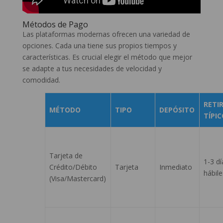
Métodos de Pago
Las plataformas modernas ofrecen una variedad de
opciones. Cada una tiene sus propios tiempos y
características. Es crucial elegir el método que mejor
se adapte a tus necesidades de velocidad y
comodidad.
RETI
MÉTODO
TIPO
DEPÓSITO
TÍPI
Tarjeta de
1-3 dí
Crédito/Débito
Tarjeta
Inmediato
hábile
(Visa/Mastercard)