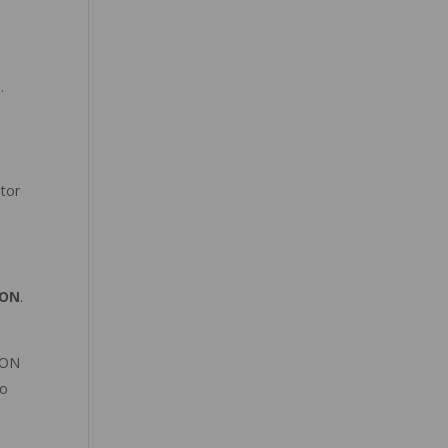
.
ator
RON
.
 RON
 o