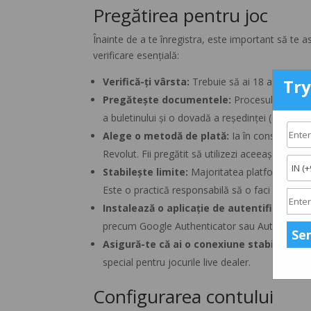
Pregătirea pentru joc
Înainte de a te înregistra, este important să te as
verificare esențială:
Verifică-ți vârsta:
Trebuie să ai 18 ani împlin
Try
Pregătește documentele:
Procesul de verifi
a buletinului și o dovadă a reședinței (de exemp
Alege o metodă de plată:
Ia în considerare 
Revolut. Fii pregătit să utilizezi aceeași metod
Stabilește limite:
Majoritatea platformelor pe
Este o practică responsabilă să o faci chiar de 
Instalează o aplicație de autentificare cu
precum Google Authenticator sau Authy.
Asigură-te că ai o conexiune stabilă la in
special pentru jocurile live dealer.
Configurarea contului