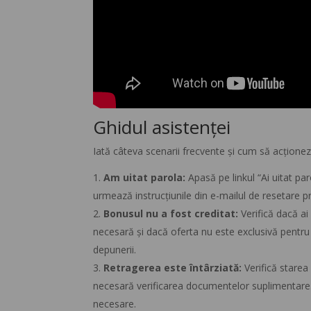
Ghidul asistenței
Iată câteva scenarii frecvente și cum să acționez
Am uitat parola:
Apasă pe linkul “Ai uitat pa
urmează instrucțiunile din e-mailul de resetare pr
Bonusul nu a fost creditat:
Verifică dacă a
necesară și dacă oferta nu este exclusivă pentru
depunerii.
Retragerea este întârziată:
Verifică starea 
necesară verificarea documentelor suplimentare
necesare.