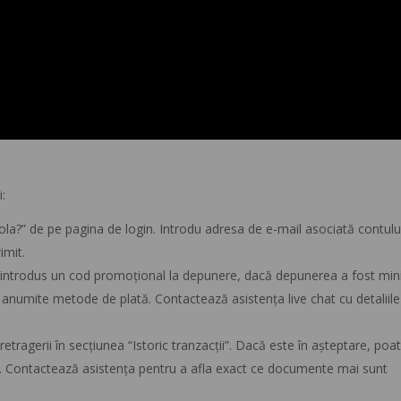
i:
rola?” de pe pagina de login. Introdu adresa de e-mail asociată contului
imit.
i introdus un cod promoțional la depunere, dacă depunerea a fost mi
 anumite metode de plată. Contactează asistența live chat cu detaliile
retragerii în secțiunea “Istoric tranzacții”. Dacă este în așteptare, poat
. Contactează asistența pentru a afla exact ce documente mai sunt