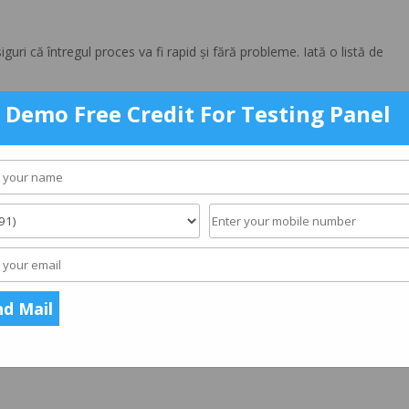
iguri că întregul proces va fi rapid și fără probleme. Iată o listă de
iți pentru a putea juca la orice casino online în România.
 Demo Free Credit For Testing Panel
care KYC (Cunoaște-ți clientul) va necesita, cel mai probabil, o copie 
lu, o factură).
opțiuni comune în România, precum card bancar, Skrill, Neteller sau
ă pentru depunere și retragere pentru a evita complicații.
rmit stabilirea de limite de depunere zilnice, săptămânale sau lunare
la început.
 două factori (2FA):
Pentru securitate suplimentară, folosește o apli
ternet:
Acest lucru este vital pentru o experiență de joc fără întreruper