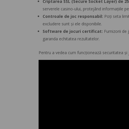
Criptarea SSL (Secure Socket Layer) de 256
serverele casino-ului, protejând informațiile pe
Controale de joc responsabil:
Poți seta limi
excludere sunt și ele disponibile.
Software de jocuri certificat:
Furnizorii de 
garanda echitatea rezultatelor.
Pentru a vedea cum funcționează securitatea și joc