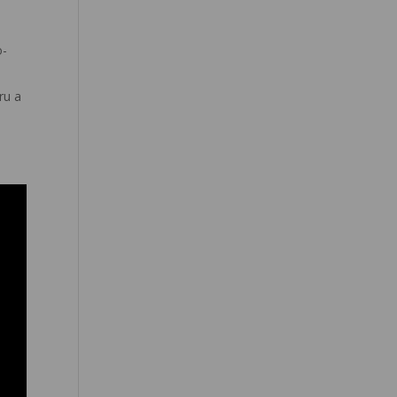
i
o-
ru a