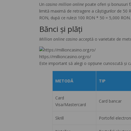
Un
casino million online
poate oferi și bonusuri f
limită maximă de retragere a câștigurilor de 50 
RON, după ce rulezi 100 RON * 50 = 5,000 RON.
Bănci și plăți
Million online casino
acceptă o varietate de meto
https://millioncasino.org.ro/
Este important să alegi o opțiune cunoscută și car
METODĂ
TIP
Card
Card bancar
Visa/Mastercard
Skrill
Portofel electron