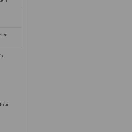
sion
sion
în
tului