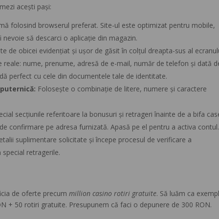
mezi acești pași:
ă folosind browserul preferat. Site-ul este optimizat pentru mobile,
 fi nevoie să descarci o aplicație din magazin.
e de obicei evidențiat și ușor de găsit în colțul dreapta-sus al ecranul
e reale: nume, prenume, adresă de e-mail, număr de telefon și dată d
ă perfect cu cele din documentele tale de identitate.
 puternică:
Folosește o combinație de litere, numere și caractere
cial secțiunile referitoare la bonusuri și retrageri înainte de a bifa cas
 de confirmare pe adresa furnizată. Apasă pe el pentru a activa contul
alii suplimentare solicitate și începe procesul de verificare a
special retragerile.
ficia de oferte precum
million casino rotiri gratuite
. Să luăm ca exemp
N + 50 rotiri gratuite. Presupunem că faci o depunere de 300 RON.