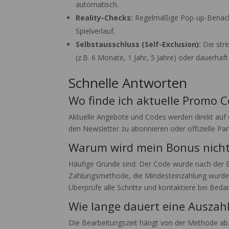
automatisch.
Reality-Checks:
Regelmäßige Pop-up-Benachri
Spielverlauf.
Selbstausschluss (Self-Exclusion):
Die str
(z.B. 6 Monate, 1 Jahr, 5 Jahre) oder dauerhaft
Schnelle Antworten
Wo finde ich aktuelle Promo 
Aktuelle Angebote und Codes werden direkt auf 
den Newsletter zu abonnieren oder offizielle Pa
Warum wird mein Bonus nicht
Häufige Gründe sind: Der Code wurde nach der E
Zahlungsmethode, die Mindesteinzahlung wurde nic
Überprüfe alle Schritte und kontaktiere bei Beda
Wie lange dauert eine Auszah
Die Bearbeitungszeit hängt von der Methode ab. E