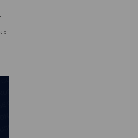
-
 die