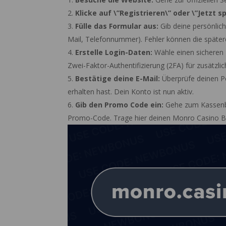
Klicke auf \”Registrieren\” oder \”Jetzt sp
Fülle das Formular aus:
Gib deine persönlic
Mail, Telefonnummer). Fehler können die spätere 
Erstelle Login-Daten:
Wähle einen sicheren 
Zwei-Faktor-Authentifizierung (2FA) für zusätzlic
Bestätige deine E-Mail:
Überprüfe deinen Po
erhalten hast. Dein Konto ist nun aktiv.
Gib den Promo Code ein:
Gehe zum Kassenber
Promo-Code. Trage hier deinen Monro Casino Bon