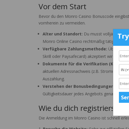
Vor dem Start
Bevor du den Monro Casino Bonuscode eingibst, so
vornherein zu vermeiden.
Alter und Standort:
Du musst volljährig sein
Try
Monro Online Casino rechtmäßig tätig sein dar
Verfügbare Zahlungsmethode:
Überprüfe, 
Skrill oder Paysafecard) akzeptiert wird. Dies 
Dokumente für die Verifikation (KYC):
Bere
aktuellen Adressnachweis (z.B. Stromrechnung) 
Auszahlung.
Verstehen der Bonusbedingungen:
Lese di
Gültigkeitsdauer jedes Angebots genau durch. D
Wie du dich registrierst
Die Anmeldung im Monro Casino ist schnell erledig
Besuche die Website:
Gehe zur offiziellen 