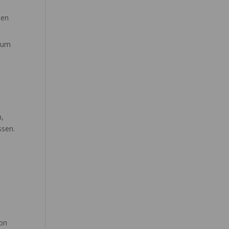
len
raum
h,
ssen.
von