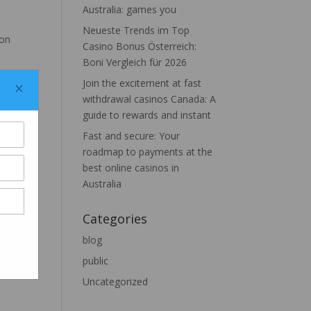
Australia: games you
Neueste Trends im Top
von
Casino Bonus Österreich:
Boni Vergleich für 2026
Join the excitement at fast
×
withdrawal casinos Canada: A
guide to rewards and instant
wie
Fast and secure: Your
roadmap to payments at the
best online casinos in
Australia
Categories
blog
public
Uncategorized