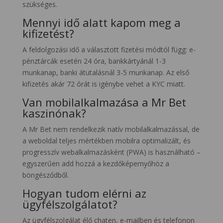
szükséges.
Mennyi idő alatt kapom meg a
kifizetést?
A feldolgozási idő a választott fizetési módtól függ: e-
pénztárcák esetén 24 óra, bankkártyánál 1-3
munkanap, banki átutalásnál 3-5 munkanap. Az első
kifizetés akár 72 órát is igénybe vehet a KYC miatt.
Van mobilalkalmazása a Mr Bet
kaszinónak?
A Mr Bet nem rendelkezik natív mobilalkalmazással, de
a weboldal teljes mértékben mobilra optimalizált, és
progresszív webalkalmazásként (PWA) is használható –
egyszerűen add hozzá a kezdőképernyőhöz a
böngésződből.
Hogyan tudom elérni az
ügyfélszolgálatot?
Az ügyfélszolgálat élő chaten, e-mailben és telefonon