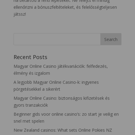
ha betartod a fenti lépéseket. Ne felejts el mindig
ellenőrizni a bónuszfeltételeket, és felelősségteljesen
játssz!
Recent Posts
Magyar Online Casino játékvariációk: felfedezés,
élmény és izgalom
A legjobb Magyar Online Casino-k: ingyenes
pörgetésekkel a sikerért
Magyar Online Casino: biztonságos kifizetések és
gyors tranzakciók
Beginner gids voor online casino’s: zo start je veilig en
snel met spelen
New Zealand casinos: What sets Online Pokies NZ