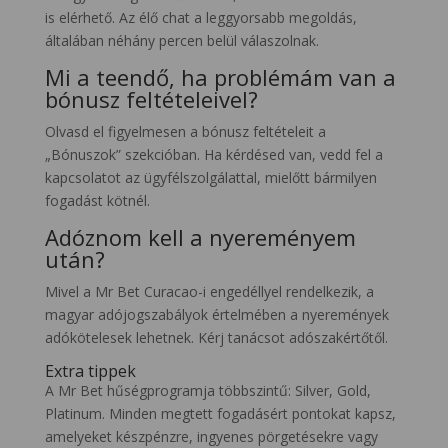
is elérhető. Az élő chat a leggyorsabb megoldás,
általában néhány percen belül válaszolnak.
Mi a teendő, ha problémám van a
bónusz feltételeivel?
Olvasd el figyelmesen a bónusz feltételeit a
„Bónuszok” szekcióban. Ha kérdésed van, vedd fel a
kapcsolatot az ügyfélszolgálattal, mielőtt bármilyen
fogadást kötnél.
Adóznom kell a nyereményem
után?
Mivel a Mr Bet Curacao-i engedéllyel rendelkezik, a
magyar adójogszabályok értelmében a nyeremények
adókötelesek lehetnek. Kérj tanácsot adószakértőtől.
Extra tippek
A Mr Bet hűségprogramja többszintű: Silver, Gold,
Platinum. Minden megtett fogadásért pontokat kapsz,
amelyeket készpénzre, ingyenes pörgetésekre vagy