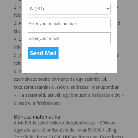
Kattints a „Regisztráció” gombra, általában a jobb
felső sarokban.
Add meg az e-mail címed, válassz jelszót, és töltsd
ki a személyes adatokat (név, születési dátum, cím).
Erősítsd meg a regisztrációt az e-mailben kapott
linkkel vagy SMS-kóddal.
Jelentkezz be az mr bet casino login adataiddal, és
töltsd fel a profilodat.
Végezd el a KYC-ellenőrzést: tölts fel egy
személyazonosító okmányt és egy számlát (pl.
közüzemi számla) a „Fiók ellenőrzése” menüpontban.
Ha szeretnéd, aktiválj egy bónuszt a befizetés előtt –
olvasd el a feltételeket!
Bónusz matematika
A Mr Bet kaszinó tipikus üdvözlőbónusza: 100%-os
egyezés az első befizetéseddel, akár 50 000 HUF-ig.
Tegyük fel, hogy 20 000 HUF-ot fizetsz be. Ekkor kapsz