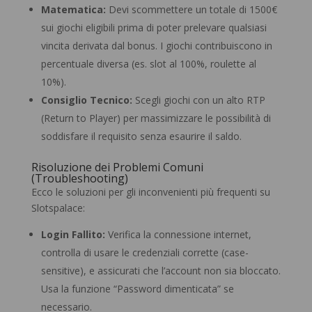
Matematica:
Devi scommettere un totale di 1500€
sui giochi eligibili prima di poter prelevare qualsiasi
vincita derivata dal bonus. I giochi contribuiscono in
percentuale diversa (es. slot al 100%, roulette al
10%).
Consiglio Tecnico:
Scegli giochi con un alto RTP
(Return to Player) per massimizzare le possibilità di
soddisfare il requisito senza esaurire il saldo.
Risoluzione dei Problemi Comuni
(Troubleshooting)
Ecco le soluzioni per gli inconvenienti più frequenti su
Slotspalace:
Login Fallito:
Verifica la connessione internet,
controlla di usare le credenziali corrette (case-
sensitive), e assicurati che l’account non sia bloccato.
Usa la funzione “Password dimenticata” se
necessario.