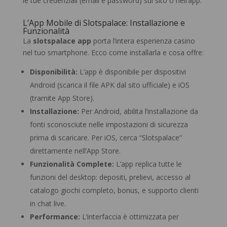
le tue credenziali (email e password) sul sito o nell’app.
L’App Mobile di Slotspalace: Installazione e
Funzionalità
La
slotspalace app
porta l’intera esperienza casino
nel tuo smartphone. Ecco come installarla e cosa offre:
Disponibilità:
L’app è disponibile per dispositivi
Android (scarica il file APK dal sito ufficiale) e iOS
(tramite App Store).
Installazione:
Per Android, abilita l’installazione da
fonti sconosciute nelle impostazioni di sicurezza
prima di scaricare. Per iOS, cerca “Slotspalace”
direttamente nell’App Store.
Funzionalità Complete:
L’app replica tutte le
funzioni del desktop: depositi, prelievi, accesso al
catalogo giochi completo, bonus, e supporto clienti
in chat live.
Performance:
L’interfaccia è ottimizzata per