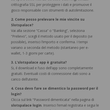
crittografia SSL per proteggere i dati e promuove il
gioco responsabile con strumenti di autolimitazione.
2. Come posso prelevare le mie vincite su
Slotspalace?
Vai alla sezione “Cassa” o “Banking”, seleziona
“Prelievo”, scegli il metodo usato per il deposito (se
possibile), inserisci l’importo e conferma. I tempi
variano a seconda del metodo (istantaneo per e-
wallet, 1-3 giorni per carte).
3. L’slotspalace app è gratuita?
Si, il download e l’uso dell’app sono completamente
gratuiti. Eventuali costi di connessione dati sono a
carico dell’utente.
4. Cosa devo fare se dimentico la password per il
login?
Clicca sul link “Password dimenticata” nella pagina di
slotspalace login
. Inserisci l’email registrata e segui le