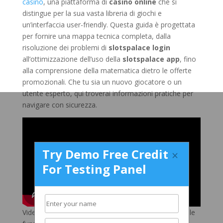
casinò
, una piattaforma di
casino online
che si
distingue per la sua vasta libreria di giochi e
un’interfaccia user-friendly. Questa guida è progettata
per fornire una mappa tecnica completa, dalla
risoluzione dei problemi di
slotspalace login
all’ottimizzazione dell’uso della
slotspalace app
, fino
alla comprensione della matematica dietro le offerte
promozionali. Che tu sia un nuovo giocatore o un
utente esperto, qui troverai informazioni pratiche per
navigare con sicurezza.
Try Demo Free Credit
×
For Testing Panel
Video dimostrativo: panoramica dell’interfaccia e delle