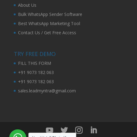
About Us
Bulk WhatsApp Sender Software
Best WhatsApp Marketing Tool
Contact Us / Get Free Access
TRY FREE DEMO
FILL THIS FORM
+91 9073 182 063
+91 9073 182 063
sales.leadmyntra@gmail.com