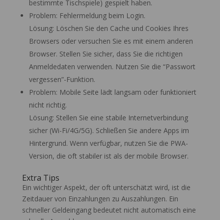
bestimmte Tischspiele) gespielt haben.
Problem: Fehlermeldung beim Login.
Lösung: Löschen Sie den Cache und Cookies Ihres
Browsers oder versuchen Sie es mit einem anderen
Browser. Stellen Sie sicher, dass Sie die richtigen
Anmeldedaten verwenden. Nutzen Sie die “Passwort
vergessen”-Funktion.
Problem: Mobile Seite lädt langsam oder funktioniert
nicht richtig.
Lösung: Stellen Sie eine stabile Internetverbindung
sicher (Wi-Fi/4G/5G). Schließen Sie andere Apps im
Hintergrund. Wenn verfügbar, nutzen Sie die PWA-
Version, die oft stabiler ist als der mobile Browser.
Extra Tips
Ein wichtiger Aspekt, der oft unterschätzt wird, ist die
Zeitdauer von Einzahlungen zu Auszahlungen. Ein
schneller Geldeingang bedeutet nicht automatisch eine