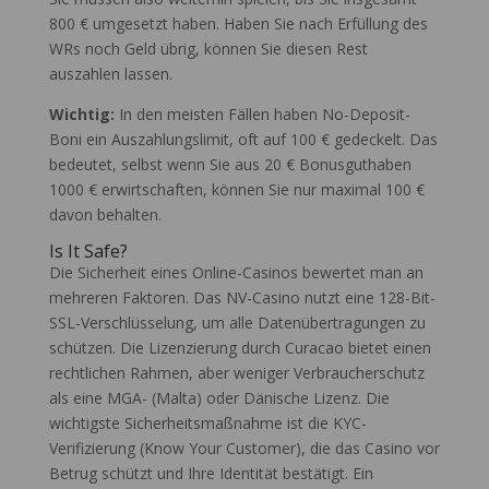
800 € umgesetzt haben. Haben Sie nach Erfüllung des
WRs noch Geld übrig, können Sie diesen Rest
auszahlen lassen.
Wichtig:
In den meisten Fällen haben No-Deposit-
Boni ein Auszahlungslimit, oft auf 100 € gedeckelt. Das
bedeutet, selbst wenn Sie aus 20 € Bonusguthaben
1000 € erwirtschaften, können Sie nur maximal 100 €
davon behalten.
Is It Safe?
Die Sicherheit eines Online-Casinos bewertet man an
mehreren Faktoren. Das NV-Casino nutzt eine 128-Bit-
SSL-Verschlüsselung, um alle Datenübertragungen zu
schützen. Die Lizenzierung durch Curacao bietet einen
rechtlichen Rahmen, aber weniger Verbraucherschutz
als eine MGA- (Malta) oder Dänische Lizenz. Die
wichtigste Sicherheitsmaßnahme ist die KYC-
Verifizierung (Know Your Customer), die das Casino vor
Betrug schützt und Ihre Identität bestätigt. Ein