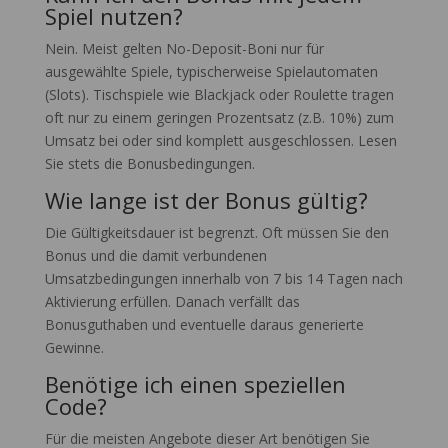
Spiel nutzen?
Nein. Meist gelten No-Deposit-Boni nur für
ausgewählte Spiele, typischerweise Spielautomaten
(Slots). Tischspiele wie Blackjack oder Roulette tragen
oft nur zu einem geringen Prozentsatz (z.B. 10%) zum
Umsatz bei oder sind komplett ausgeschlossen. Lesen
Sie stets die Bonusbedingungen.
Wie lange ist der Bonus gültig?
Die Gültigkeitsdauer ist begrenzt. Oft müssen Sie den
Bonus und die damit verbundenen
Umsatzbedingungen innerhalb von 7 bis 14 Tagen nach
Aktivierung erfüllen. Danach verfällt das
Bonusguthaben und eventuelle daraus generierte
Gewinne.
Benötige ich einen speziellen
Code?
Für die meisten Angebote dieser Art benötigen Sie