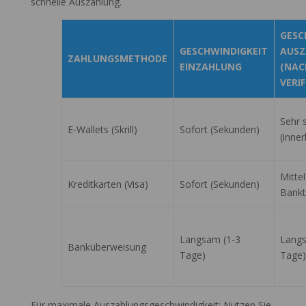
schnelle Auszahlung.
GESC
GESCHWINDIGKEIT
AUS
ZAHLUNGSMETHODE
EINZAHLUNG
(NAC
VERI
Sehr 
E-Wallets (Skrill)
Sofort (Sekunden)
(inner
Mittel
Kreditkarten (Visa)
Sofort (Sekunden)
Bankt
Langsam (1-3
Langs
Banküberweisung
Tage)
Tage)
Für maximale Auszahlungsgeschwindigkeit: Nutzen Sie