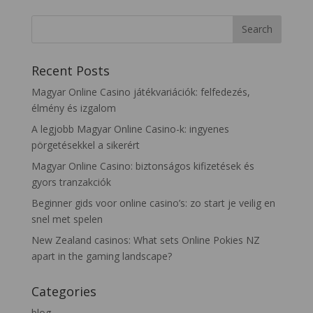
Recent Posts
Magyar Online Casino játékvariációk: felfedezés,
élmény és izgalom
A legjobb Magyar Online Casino-k: ingyenes
pörgetésekkel a sikerért
Magyar Online Casino: biztonságos kifizetések és
gyors tranzakciók
Beginner gids voor online casino’s: zo start je veilig en
snel met spelen
New Zealand casinos: What sets Online Pokies NZ
apart in the gaming landscape?
Categories
blog