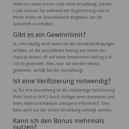
einen nv casino bonus code ohne einzahlung. Diesen
Code müssen Sie während der Registrierung oder in
Ihrem Konto im Bonusbereich eingeben, um die
Gutschrift zu erhalten.
Gibt es ein Gewinnlimit?
Ja, sehr häufig. Auch wenn Sie die Umsatzbedingungen
erfüllen, ist der auszahlbare Betrag aus einem No-
Deposit-Bonus oft auf einen bestimmten Betrag (z.B.
100 €) gedeckelt. Alles, was Sie darüber hinaus
gewinnen, verfällt bei der Auszahlung.
Ist eine Verifizierung notwendig?
Ja, für eine Auszahlung ist die vollständige Verifizierung
Ihres Kontos (KYC) durch Vorlage eines Ausweises und
eines Adressnachweises zwingend erforderlich. Dies
kann auch vor der ersten Einzahlung verlangt werden.
Kann ich den Bonus mehrmals
nutzen?