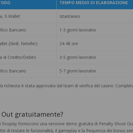
TODO
TEMPO MEDIO DI ELABORAZIONE
a, E-Wallet
Istantaneo
fico Bancario
1-3 giorni lavorativi
llet (Skrill, Neteller)
24-48 ore
a di Credito/Debito
3-5 giorni lavorativi
fico Bancario
5-7 giorni lavorativi
la richiesta è stata approvata dal team di verifica del casino. Completa
t Out gratuitamente?
hi Evoplay forniscono una versione demo gratuita di Penalty Shoot Ou
mette di testare le funzionalità, il gameplay e la frequenza dei bonus se