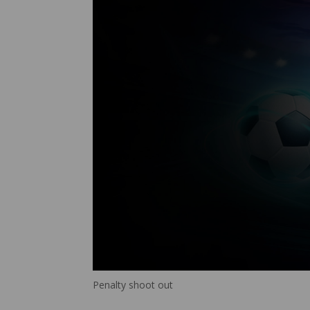
Penalty shoot out