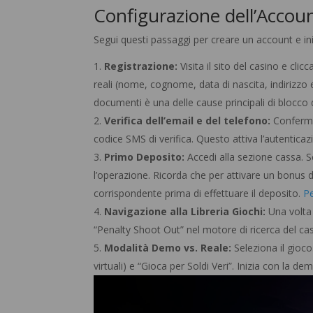
Configurazione dell’Accou
Segui questi passaggi per creare un account e in
Registrazione:
Visita il sito del casino e cli
reali (nome, cognome, data di nascita, indirizzo e
documenti è una delle cause principali di blocco d
Verifica dell’email e del telefono:
Conferma 
codice SMS di verifica. Questo attiva l’autenticaz
Primo Deposito:
Accedi alla sezione cassa. 
l’operazione. Ricorda che per attivare un bonus d
corrispondente prima di effettuare il deposito.
P
Navigazione alla Libreria Giochi:
Una volta 
“Penalty Shoot Out” nel motore di ricerca del cas
Modalità Demo vs. Reale:
Seleziona il gioco
virtuali) e “Gioca per Soldi Veri”. Inizia con la de