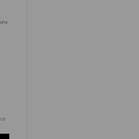
a
una
cco