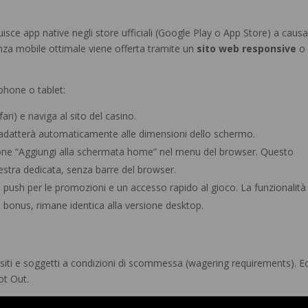
isce app native negli store ufficiali (Google Play o App Store) a caus
ienza mobile ottimale viene offerta tramite un
sito web responsive
o 
phone o tablet:
ari) e naviga al sito del casino.
o si adatterà automaticamente alle dimensioni dello schermo.
zione “Aggiungi alla schermata home” nel menu del browser. Questo
inestra dedicata, senza barre del browser.
e push per le promozioni e un accesso rapido al gioco. La funzionalità
e bonus, rimane identica alla versione desktop.
siti e soggetti a condizioni di scommessa (wagering requirements). E
ot Out.