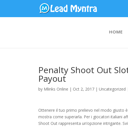
HOME
Penalty Shoot Out Slo
Payout
by
Mlinks Online
|
Oct 2, 2017
|
Uncategorized
Ottenere il tuo primo prelievo nel modo giusto è
mostra come superarla. Per i giocatori italiani af
Shoot Out rappresenta un’opzione intrigante. Sv