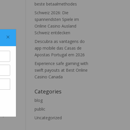
beste betaalmethodes
Schweiz 2026: Die
spannendsten Spiele im
Online Casino Ausland
Schweiz entdecken
×
re
Descubra as vantagens do
app mobile das Casas de
Apostas Portugal em 2026
Experience safe gaming with
tata
swift payouts at Best Online
Casino Canada
Categories
a
blog
public
lty
Uncategorized