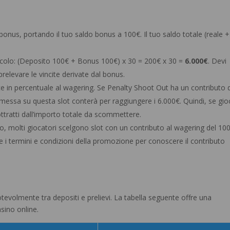
onus, portando il tuo saldo bonus a 100€. Il tuo saldo totale (reale +
colo: (Deposito 100€ + Bonus 100€) x 30 = 200€ x 30 =
6.000€
. Devi
relevare le vincite derivate dal bonus.
e in percentuale al wagering. Se Penalty Shoot Out ha un contributo 
messa su questa slot conterà per raggiungere i 6.000€. Quindi, se gio
ttratti dall’importo totale da scommettere.
so, molti giocatori scelgono slot con un contributo al wagering del 1
e i termini e condizioni della promozione per conoscere il contributo
tevolmente tra depositi e prelievi. La tabella seguente offre una
sino online.