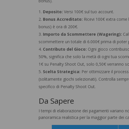
bonus).
Deposito:
Versi 100€ sul tuo account.
Bonus Accreditato:
Ricevi 100€ extra come b
bonus) è ora di 200€.
Importo da Scommettere (Wagering):
Cal
scommettere un totale di 6.000€ prima di poter p
Contributo del Gioco:
Ogni gioco contribuisc
50%, significa che solo la metà di ogni tua scom
1€ su Penalty Shoot Out, solo 0,50€ verranno so
Scelta Strategica:
Per ottimizzare il proces
(solitamente giochi selezionati). Controlla sempr
specifico di Penalty Shoot Out.
Da Sapere
I tempi di elaborazione dei pagamenti variano no
panoramica realistica per la maggior parte dei ca