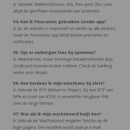
A: Varïeert: Welkomstbonus 30x, free spins 35x. Lees
altijd de specifieke voorwaarden per promotie.
V4: Kan ik Pinocasino gebruiken zonder app?
A: Ja, de website is responsief en werkt op alle devices,
maar de Pinocasino app biedt betere prestaties en
notificaties.
V5: Zijn er verborgen fees bij opnames?
A: Meestal niet, maar sommige betaalmethodes (bijv.
creditcard) kunnen kosten hebben. Check de banking
sectie voor details.
V6: Hoe bereken ik mijn winstkans bij slots?
A: Gebruik de RTP (Return to Player). Bij een RTP van
96% en inzet van €100, is verwachte terugkeer €96
over de lange termijn.
V7: Wat als ik mijn wachtwoord kwijt ben?
A: Gebruik de ‘Wachtwoord vergeten’ functie op de
login pagina. Een resetlink wordt naar je e-mail