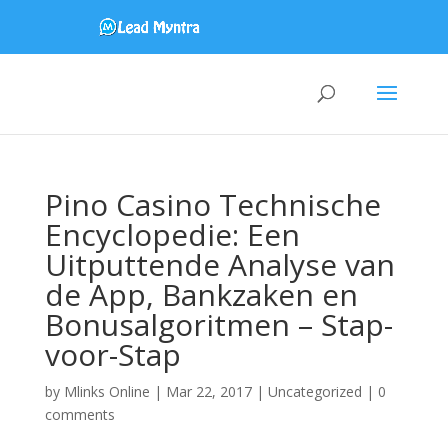
Pino Casino Technische
Encyclopedie: Een
Uitputtende Analyse van
de App, Bankzaken en
Bonusalgoritmen – Stap-
voor-Stap
by
Mlinks Online
|
Mar 22, 2017
|
Uncategorized
|
0
comments