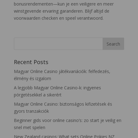
bonusrendementen—kun je een veiligere en meer
winstgevende ervaring garanderen. Blijf altijd de
voorwaarden checken en speel verantwoord.
Recent Posts
Magyar Online Casino játékvariációk: felfedezés,
élmény és izgalom
A legjobb Magyar Online Casino-k: ingyenes
pörgetésekkel a sikerért
Magyar Online Casino: biztonságos kifizetések és
gyors tranzakciók
Beginner gids voor online casino’s: zo start je veilig en
snel met spelen
New Zealand casinos: What sets Online Pokies NZ