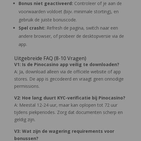
Bonus niet geactiveerd:
Controleer of je aan de
voorwaarden voldoet (bijv. minimale storting), en
gebruik de juiste bonuscode.
Spel crasht:
Refresh de pagina, switch naar een
andere browser, of probeer de desktopversie via de
app.
Uitgebreide FAQ (8-10 Vragen)
V1: Is de Pinocasino app veilig te downloaden?
A: Ja, download alleen via de officiële website of app
stores. De app is gecodeerd en vraagt geen onnodige
permissions.
V2: Hoe lang duurt KYC-verificatie bij Pinocasino?
A: Meestal 12-24 uur, maar kan oplopen tot 72 uur
tijdens piekperiodes. Zorg dat documenten scherp en
geldig zijn.
V3: Wat zijn de wagering requirements voor
bonussen?