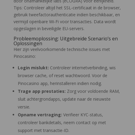
door onafhankelijke labs (eCOGRA) voor eerlijkheid.
Tips: Controleer altijd het SSL-certificaat in de browser,
gebruik tweefactorauthenticatie indien beschikbaar, en
vermijd openbare Wi-Fi voor transacties. Data wordt
opgeslagen in beveiligde EU-servers.
Probleemoplossing: Uitgebreide Scenario’s en
Oplossingen
Hier zijn veelvoorkomende technische issues met
Pinocasino:
Login mislukt:
Controleer internetverbinding, wis
browser cache, of reset wachtwoord. Voor de
Pinocasino app, herinstalleren indien nodig.
Trage app prestaties:
Zorg voor voldoende RAM,
sluit achtergrondapps, update naar de nieuwste
versie.
Opname vertraging:
Verifieer KYC-status,
controleer bankdetails, neem contact op met
support met transactie-ID.