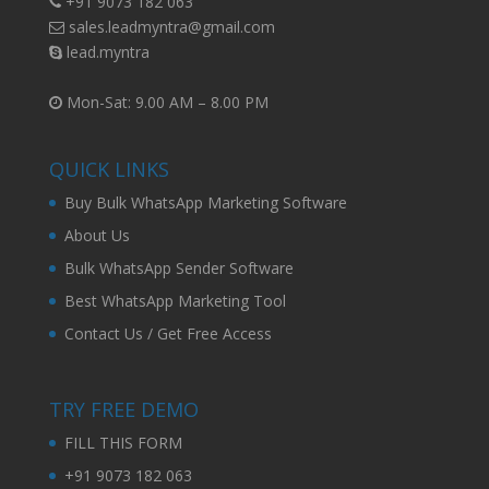
+91 9073 182 063
sales.leadmyntra@gmail.com
lead.myntra
Mon-Sat: 9.00 AM – 8.00 PM
QUICK LINKS
Buy Bulk WhatsApp Marketing Software
About Us
Bulk WhatsApp Sender Software
Best WhatsApp Marketing Tool
Contact Us / Get Free Access
TRY FREE DEMO
FILL THIS FORM
+91 9073 182 063