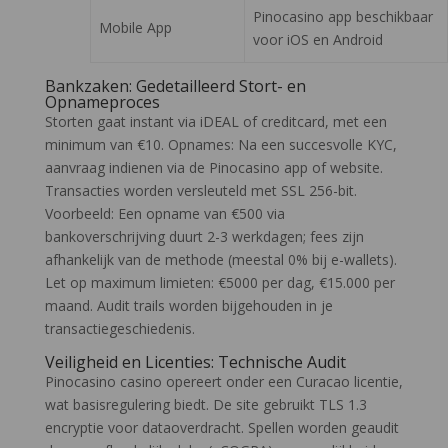
Pinocasino app beschikbaar
Mobile App
voor iOS en Android
Bankzaken: Gedetailleerd Stort- en
Opnameproces
Storten gaat instant via iDEAL of creditcard, met een
minimum van €10. Opnames: Na een succesvolle KYC,
aanvraag indienen via de Pinocasino app of website.
Transacties worden versleuteld met SSL 256-bit.
Voorbeeld: Een opname van €500 via
bankoverschrijving duurt 2-3 werkdagen; fees zijn
afhankelijk van de methode (meestal 0% bij e-wallets).
Let op maximum limieten: €5000 per dag, €15.000 per
maand. Audit trails worden bijgehouden in je
transactiegeschiedenis.
Veiligheid en Licenties: Technische Audit
Pinocasino casino opereert onder een Curacao licentie,
wat basisregulering biedt. De site gebruikt TLS 1.3
encryptie voor dataoverdracht. Spellen worden geaudit