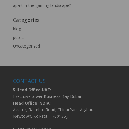
apart in the gaming landscape?
Categories
blog
public
Uncategorized
CONTACT US
Head Office UAE:
Executive tower Business Bay Dubai.
Head Office INDIA:
Aviator, Rajarhat Road, ChinarPark, Atghara,
Newtown, Kolkata – 700136).