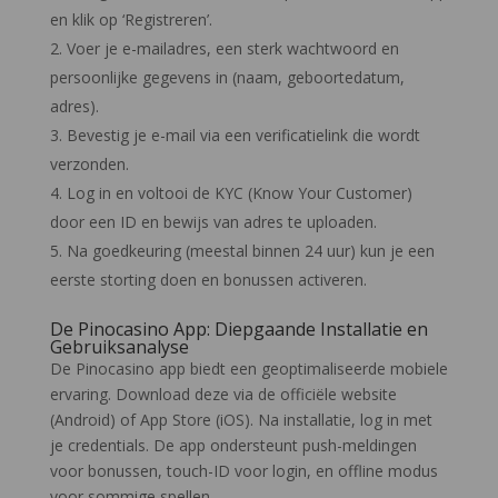
en klik op ‘Registreren’.
Voer je e-mailadres, een sterk wachtwoord en
persoonlijke gegevens in (naam, geboortedatum,
adres).
Bevestig je e-mail via een verificatielink die wordt
verzonden.
Log in en voltooi de KYC (Know Your Customer)
door een ID en bewijs van adres te uploaden.
Na goedkeuring (meestal binnen 24 uur) kun je een
eerste storting doen en bonussen activeren.
De Pinocasino App: Diepgaande Installatie en
Gebruiksanalyse
De Pinocasino app biedt een geoptimaliseerde mobiele
ervaring. Download deze via de officiële website
(Android) of App Store (iOS). Na installatie, log in met
je credentials. De app ondersteunt push-meldingen
voor bonussen, touch-ID voor login, en offline modus
voor sommige spellen.