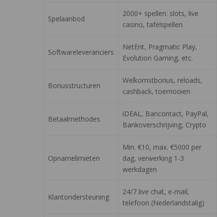
2000+ spellen: slots, live
Spelaanbod
casino, tafelspellen
NetEnt, Pragmatic Play,
Softwareleveranciers
Evolution Gaming, etc.
Welkomstbonus, reloads,
Bonusstructuren
cashback, toernooien
iDEAL, Bancontact, PayPal,
Betaalmethodes
Bankoverschrijving, Crypto
Min. €10, max. €5000 per
Opnamelimieten
dag, verwerking 1-3
werkdagen
24/7 live chat, e-mail,
Klantondersteuning
telefoon (Nederlandstalig)