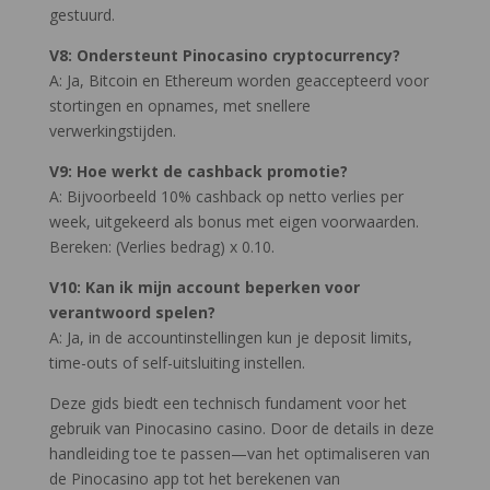
gestuurd.
V8: Ondersteunt Pinocasino cryptocurrency?
A: Ja, Bitcoin en Ethereum worden geaccepteerd voor
stortingen en opnames, met snellere
verwerkingstijden.
V9: Hoe werkt de cashback promotie?
A: Bijvoorbeeld 10% cashback op netto verlies per
week, uitgekeerd als bonus met eigen voorwaarden.
Bereken: (Verlies bedrag) x 0.10.
V10: Kan ik mijn account beperken voor
verantwoord spelen?
A: Ja, in de accountinstellingen kun je deposit limits,
time-outs of self-uitsluiting instellen.
Deze gids biedt een technisch fundament voor het
gebruik van Pinocasino casino. Door de details in deze
handleiding toe te passen—van het optimaliseren van
de Pinocasino app tot het berekenen van