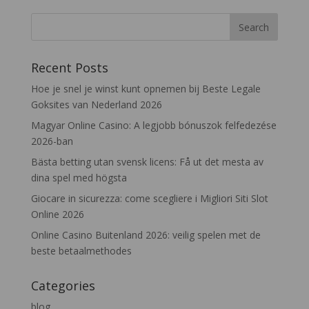
Recent Posts
Hoe je snel je winst kunt opnemen bij Beste Legale
Goksites van Nederland 2026
Magyar Online Casino: A legjobb bónuszok felfedezése
2026-ban
Bästa betting utan svensk licens: Få ut det mesta av
dina spel med högsta
Giocare in sicurezza: come scegliere i Migliori Siti Slot
Online 2026
Online Casino Buitenland 2026: veilig spelen met de
beste betaalmethodes
Categories
blog