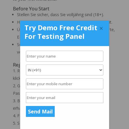
Before You Start
Stellen Sie sicher, dass Sie volljährig sind (18+).
Halten Sie Ihren Ausweis für die Verifizierung bereit.
Try Demo Free Credit
×
Überprüfen Sie die Zahlungsmethoden – Kreditkarte,
For Testing Panel
E-Wallet oder Kryptowährungen.
Setzen Sie ein Budget und spielen Sie
verantwortungsvoll.
Registration
Rufen Sie die mobile-optimierte Website auf und
klicken Sie auf „Registrieren”.
Geben Sie Ihre E-Mail-Adresse, ein sicheres
Passwort und Ihre Währung ein.
Bestätigen Sie Ihre E-Mail über den Link, den Sie
erhalten.
Führen Sie den
playfina casino login
durch.
Schließen Sie die KYC-Verifizierung ab