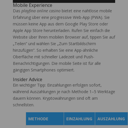
Mobile Experience
Das
playfina online casino
bietet eine nahtlose mobile
Erfahrung über eine progressive Web-App (PWA). Sie
müssen keine App aus dem Google Play Store oder
Apple App Store herunterladen. Rufen Sie einfach die
Website über Ihren mobilen Browser auf, tippen Sie auf
„Teilen” und wählen Sie „Zum Startbildschirm
hinzufügen”. So erhalten Sie eine App-ähnliche
Oberfläche mit schneller Ladezeit und Push-
Benachrichtigungen. Die mobile Seite ist für alle
gängigen Smartphones optimiert.
Insider Advice
Ein wichtiger Tipp: Einzahlungen erfolgen sofort,
während Auszahlungen je nach Methode 1–5 Werktage
dauern können. Kryptowährungen sind oft am
schnellsten.
METHODE
EINZAHLUNG
AUSZAHLUNG