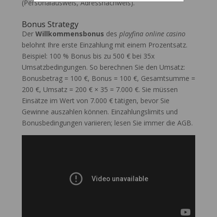
(Personalausweis, Adressnachweis).
Bonus Strategy
Der
Willkommensbonus
des
playfina online casino
belohnt Ihre erste Einzahlung mit einem Prozentsatz.
Beispiel: 100 % Bonus bis zu 500 € bei 35x
Umsatzbedingungen. So berechnen Sie den Umsatz:
Bonusbetrag = 100 €, Bonus = 100 €, Gesamtsumme =
200 €, Umsatz = 200 € × 35 = 7.000 €. Sie müssen
Einsätze im Wert von 7.000 € tätigen, bevor Sie
Gewinne auszahlen können. Einzahlungslimits und
Bonusbedingungen variieren; lesen Sie immer die AGB.