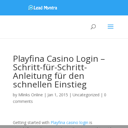
Playfina Casino Login –
Schritt-für-Schritt-
Anleitung für den
schnellen Einstieg
by
Mlinks Online
|
Jan 1, 2015
|
Uncategorized
|
0
comments
Getting started with
Playfina casino login
is