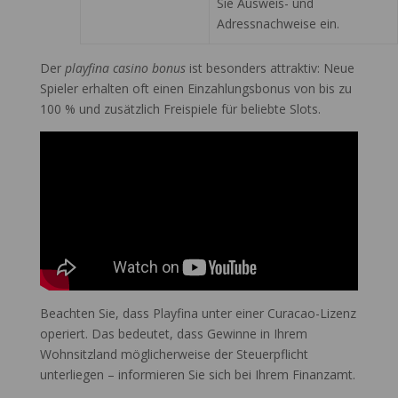
Sie Ausweis- und
Adressnachweise ein.
Der
playfina casino bonus
ist besonders attraktiv: Neue
Spieler erhalten oft einen Einzahlungsbonus von bis zu
100 % und zusätzlich Freispiele für beliebte Slots.
Beachten Sie, dass Playfina unter einer Curacao-Lizenz
operiert. Das bedeutet, dass Gewinne in Ihrem
Wohnsitzland möglicherweise der Steuerpflicht
unterliegen – informieren Sie sich bei Ihrem Finanzamt.