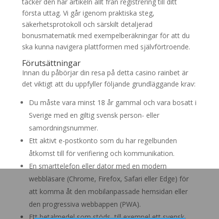
täcker den här artikeln allt från registrering till ditt
första uttag. Vi går igenom praktiska steg,
säkerhetsprotokoll och särskilt detaljerad
bonusmatematik med exempelberäkningar för att du
ska kunna navigera plattformen med självförtroende.
Förutsättningar
Innan du påbörjar din resa på detta casino rainbet är
det viktigt att du uppfyller följande grundläggande krav:
Du måste vara minst 18 år gammal och vara bosatt i
Sverige med en giltig svensk person- eller
samordningsnummer.
Ett aktivt e-postkonto som du har regelbunden
åtkomst till för verifiering och kommunikation.
En smarttelefon eller dator med en modern
webbläsare (Chrome, Firefox, Safari eller Edge) för
att komma åt den mobilanpassade hemsidan eller
den progressiva webbappen (PWA).
Ett betalmedel som stöds, till exempel ett svensk