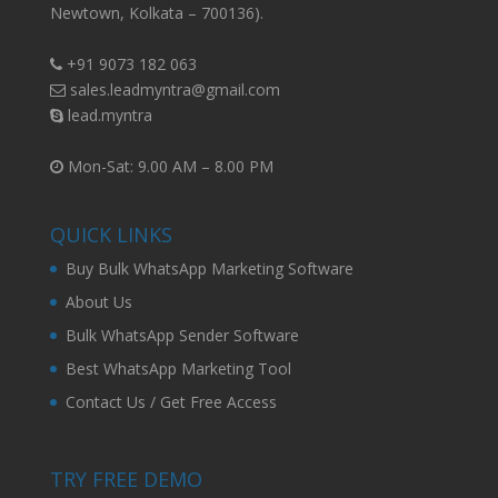
Newtown, Kolkata – 700136).
+91 9073 182 063
sales.leadmyntra@gmail.com
lead.myntra
Mon-Sat: 9.00 AM – 8.00 PM
QUICK LINKS
Buy Bulk WhatsApp Marketing Software
About Us
Bulk WhatsApp Sender Software
Best WhatsApp Marketing Tool
Contact Us / Get Free Access
TRY FREE DEMO