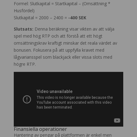
Formel: Slutkapital = Startkapital – (Omsättning *
Husfördel)
Slutkapital = 2000 – 2400 =
-400 SEK
Slutsats:
Denna beräkning visar vikten av att välja
spel med hög RTP och att förstå att ett högt
omsättningskrav kraftigt minskar det reala värdet av
bonusen. Fokusera på att uppfylla kravet med
lågvariansspel som blackjack eller vissa slots med
högre RTP.
Finansiella operationer
Hantering av pengar på plattformen är enkel men