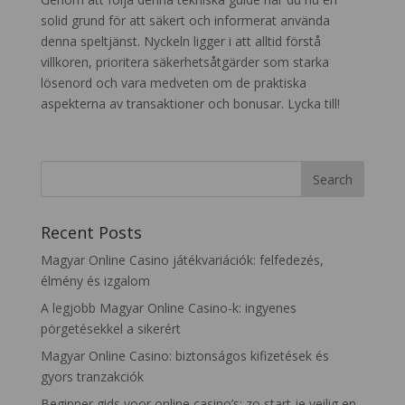
solid grund för att säkert och informerat använda
denna speltjänst. Nyckeln ligger i att alltid förstå
villkoren, prioritera säkerhetsåtgärder som starka
lösenord och vara medveten om de praktiska
aspekterna av transaktioner och bonusar. Lycka till!
Recent Posts
Magyar Online Casino játékvariációk: felfedezés,
élmény és izgalom
A legjobb Magyar Online Casino-k: ingyenes
pörgetésekkel a sikerért
Magyar Online Casino: biztonságos kifizetések és
gyors tranzakciók
Beginner gids voor online casino’s: zo start je veilig en