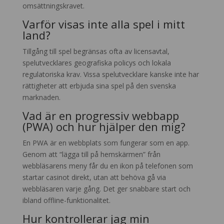
omsättningskravet.
Varför visas inte alla spel i mitt
land?
Tillgång till spel begränsas ofta av licensavtal,
spelutvecklares geografiska policys och lokala
regulatoriska krav. Vissa spelutvecklare kanske inte har
rättigheter att erbjuda sina spel på den svenska
marknaden.
Vad är en progressiv webbapp
(PWA) och hur hjälper den mig?
En PWA är en webbplats som fungerar som en app.
Genom att “lägga till på hemskärmen” från
webbläsarens meny får du en ikon på telefonen som
startar casinot direkt, utan att behöva gå via
webbläsaren varje gång. Det ger snabbare start och
ibland offline-funktionalitet.
Hur kontrollerar jag min