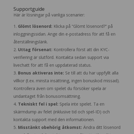
Supportguide
Här är lösningar på vanliga scenarier:
Glömt lösenord:
Klicka på “Glömt lösenord?” på
inloggningssidan. Ange din e-postadress för att få en
återställningslänk.
Uttag försenat:
Kontrollera först att din KYC-
verifiering är slutförd. Kontakta sedan support via
livechatt för att få en uppdaterad status.
Bonus aktiveras inte:
Se till att du har uppfyllt alla
villkor (t.ex. minsta insättning, ingen bonuskod missad).
Kontrollera även om spelet du försöker spela är
undantaget från bonusomsättning.
Tekniskt fel i spel:
Spela inte spelet. Ta en
skärmdump av felet (inklusive tid och spel-ID) och
kontakta support med den informationen.
Misstänkt obehörig åtkomst:
Ändra ditt lösenord