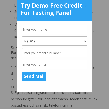
Try Demo Free Credit
×
bankkonto, Trustly, eller en e-plånbok som Skrill.
For Testing Panel
Stabila internetuppkoppling för att undvika avbrott
under live-spel eller transaktioner.
Dokument redo för KYC-process (Know Your
Customer), vanligtvis foto på ID-handling (pass eller
körkort) och någon form av adressverifiering.
Steg-för-steg-registrering
För att skapa ett konto på detta onlinecasino, följ
dessa exakta steg:
Navigera till casino rainbets officiella webbplats via
din webbläsare.
Klicka på knappen “Registrera” eller “Bli medlem”,
vanligtvis placerad i det övre högra hörnet.
Fyll i registreringsformuläret med dina korrekta
personuppgifter: för- och efternamn, födelsedatum, e-
postadress och svenskt telefonnummer.