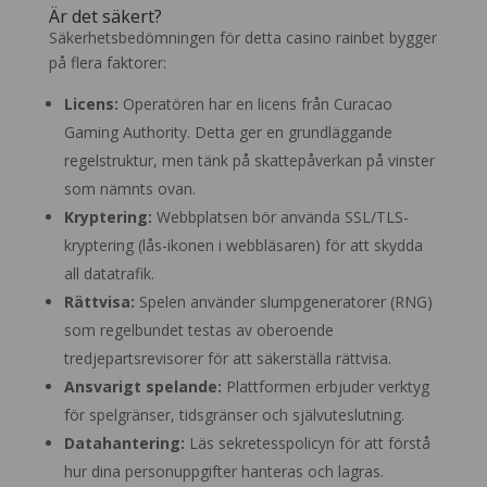
Är det säkert?
Säkerhetsbedömningen för detta casino rainbet bygger
på flera faktorer:
Licens:
Operatören har en licens från Curacao
Gaming Authority. Detta ger en grundläggande
regelstruktur, men tänk på skattepåverkan på vinster
som nämnts ovan.
Kryptering:
Webbplatsen bör använda SSL/TLS-
kryptering (lås-ikonen i webbläsaren) för att skydda
all datatrafik.
Rättvisa:
Spelen använder slumpgeneratorer (RNG)
som regelbundet testas av oberoende
tredjepartsrevisorer för att säkerställa rättvisa.
Ansvarigt spelande:
Plattformen erbjuder verktyg
för spelgränser, tidsgränser och självuteslutning.
Datahantering:
Läs sekretesspolicyn för att förstå
hur dina personuppgifter hanteras och lagras.