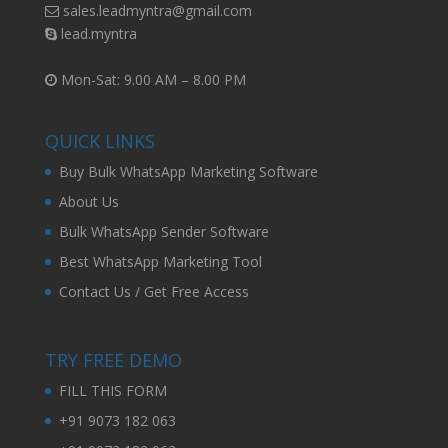
sales.leadmyntra@gmail.com
lead.myntra
Mon-Sat: 9.00 AM – 8.00 PM
QUICK LINKS
Buy Bulk WhatsApp Marketing Software
About Us
Bulk WhatsApp Sender Software
Best WhatsApp Marketing Tool
Contact Us / Get Free Access
TRY FREE DEMO
FILL THIS FORM
+91 9073 182 063