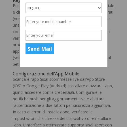
Registrazione su Sisal scommesse live
Per accedere a sisal scommesse, visitare il sito ufficiale
e cliccare su “Registrati”. Inserire dati personali accurati
(nome, cognome, email, numero di telefono), creare
una password sicura con caratteri speciali, e
confermare l’account via email o SMS. Completare la
verifica KYC caricando un documento d’identità,
processo che richiede di solito 24-48 ore. Una volta
approvato, effettuare il primo deposito minimo
(solitamente €10) per sbloccare le funzionalità di sisal
bet.
Configurazione dell’App Mobile
Scaricare l’app Sisal scommesse live dall’App Store
(iOS) o Google Play (Android). Installare e avviare l’app,
quindi accedere con le credenziali. Configurare le
notifiche push per gli aggiornamenti live e abilitare
l’autenticazione a due fattori per sicurezza aggiuntiva.
In caso di errori di installazione, verificare le
impostazioni di sicurezza del dispositivo o reinstallare
l’app. L’interfaccia ottimizzata supporta sisal sport con