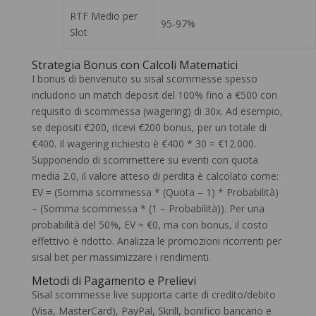
RTF Medio per
95-97%
Slot
Strategia Bonus con Calcoli Matematici
I bonus di benvenuto su sisal scommesse spesso
includono un match deposit del 100% fino a €500 con
requisito di scommessa (wagering) di 30x. Ad esempio,
se depositi €200, ricevi €200 bonus, per un totale di
€400. Il wagering richiesto è €400 * 30 = €12.000.
Supponendo di scommettere su eventi con quota
media 2.0, il valore atteso di perdita è calcolato come:
EV = (Somma scommessa * (Quota – 1) * Probabilità)
– (Somma scommessa * (1 – Probabilità)). Per una
probabilità del 50%, EV ≈ €0, ma con bonus, il costo
effettivo è ridotto. Analizza le promozioni ricorrenti per
sisal bet per massimizzare i rendimenti.
Metodi di Pagamento e Prelievi
Sisal scommesse live supporta carte di credito/debito
(Visa, MasterCard), PayPal, Skrill, bonifico bancario e