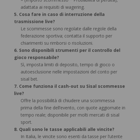
adattata ai requisiti di wagering.
5. Cosa fare in caso di interruzione della
trasmissione live?
Le scommesse sono regolate dalle regole della
federazione sportiva; contatta il supporto per
chiarimenti su rimborsi o risoluzioni.
6. Sono disponibili strumenti per il controllo del
gioco responsabile?
Sì, imposta limiti di deposito, tempo di gioco o
autoesclusione nelle impostazioni del conto per
sisal bet.
7. Come funziona il cash-out su Sisal scommesse
live?
Offre la possibilità di chiudere una scommessa
prima della fine dell’evento, con quote aggiornate in
tempo reale; disponibile per molti mercati di sisal
sport.
8. Quali sono le tasse applicabili alle vincite?
In Italia, le vincite sono esenti da tasse per l’utente