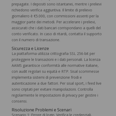
prepagate. I depositi sono istantanei, mentre i prelievi
richiedono verifica aggiuntiva. Il limite di prelievo
giornaliero è €5.000, con commissioni assenti per la
maggior parte dei metodi. Per accelerare i prelievi,
assicurati che i dati bancari corrispondano a quelli del
conto verificato. In caso di ritardi, contatta il supporto
con il numero di transazione.
Sicurezza e Licenze
La piattaforma utilizza crittografia SSL 256-bit per
proteggere le transazioni e i dati personali. La licenza
AAMS garantisce conformità alle normative italiane,
con audit regolari su equità e RTP. Sisal scommesse
implementa sistemi di prevenzione frodi e
autenticazione a due fattori. Per sisal sport, i feed live
sono criptati per evitare manipolazioni. Controlla
regolarmente le impostazioni di privacy per gestire i
consensi.
Risoluzione Problemi e Scenari
Scenario 1: Errore di login. Verifica le credenziali,