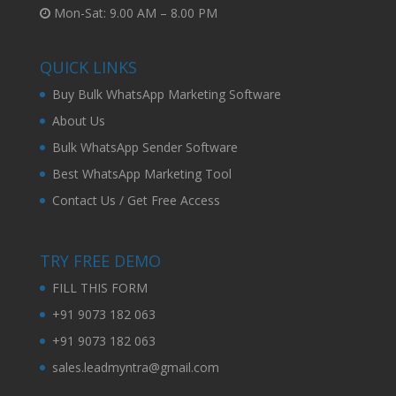
Mon-Sat: 9.00 AM – 8.00 PM
QUICK LINKS
Buy Bulk WhatsApp Marketing Software
About Us
Bulk WhatsApp Sender Software
Best WhatsApp Marketing Tool
Contact Us / Get Free Access
TRY FREE DEMO
FILL THIS FORM
+91 9073 182 063
+91 9073 182 063
sales.leadmyntra@gmail.com