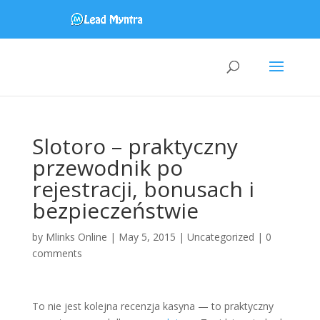
Slotoro – praktyczny
przewodnik po
rejestracji, bonusach i
bezpieczeństwie
by
Mlinks Online
|
May 5, 2015
|
Uncategorized
|
0
comments
To nie jest kolejna recenzja kasyna — to praktyczny