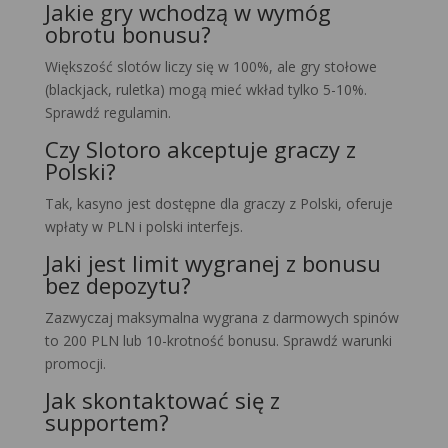
Jakie gry wchodzą w wymóg
obrotu bonusu?
Większość slotów liczy się w 100%, ale gry stołowe
(blackjack, ruletka) mogą mieć wkład tylko 5-10%.
Sprawdź regulamin.
Czy Slotoro akceptuje graczy z
Polski?
Tak, kasyno jest dostępne dla graczy z Polski, oferuje
wpłaty w PLN i polski interfejs.
Jaki jest limit wygranej z bonusu
bez depozytu?
Zazwyczaj maksymalna wygrana z darmowych spinów
to 200 PLN lub 10-krotność bonusu. Sprawdź warunki
promocji.
Jak skontaktować się z
supportem?