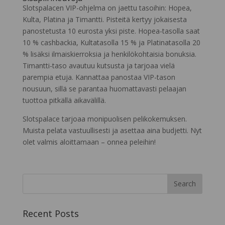
Slotspalacen VIP-ohjelma on jaettu tasoihin: Hopea,
Kulta, Platina ja Timantti. Pisteitä kertyy jokaisesta
panostetusta 10 eurosta yksi piste. Hopea-tasolla saat
10 % cashbackia, Kultatasolla 15 % ja Platinatasolla 20
% lisäksi ilmaiskierroksia ja henkilökohtaisia bonuksia.
Timantti-taso avautuu kutsusta ja tarjoaa vielä
parempia etuja. Kannattaa panostaa VIP-tason
nousuun, sillä se parantaa huomattavasti pelaajan
tuottoa pitkällä aikavälillä.
Slotspalace tarjoaa monipuolisen pelikokemuksen.
Muista pelata vastuullisesti ja asettaa aina budjetti. Nyt
olet valmis aloittamaan – onnea peleihin!
Recent Posts