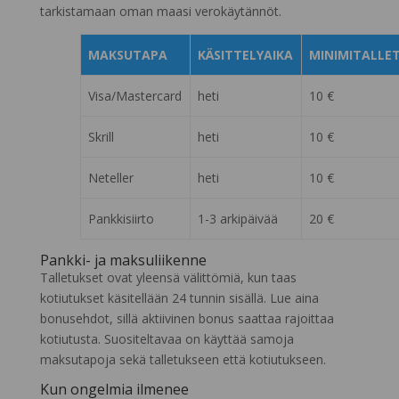
tarkistamaan oman maasi verokäytännöt.
MAKSUTAPA
KÄSITTELYAIKA
MINIMITALLE
Visa/Mastercard
heti
10 €
Skrill
heti
10 €
Neteller
heti
10 €
Pankkisiirto
1-3 arkipäivää
20 €
Pankki- ja maksuliikenne
Talletukset ovat yleensä välittömiä, kun taas
kotiutukset käsitellään 24 tunnin sisällä. Lue aina
bonusehdot, sillä aktiivinen bonus saattaa rajoittaa
kotiutusta. Suositeltavaa on käyttää samoja
maksutapoja sekä talletukseen että kotiutukseen.
Kun ongelmia ilmenee