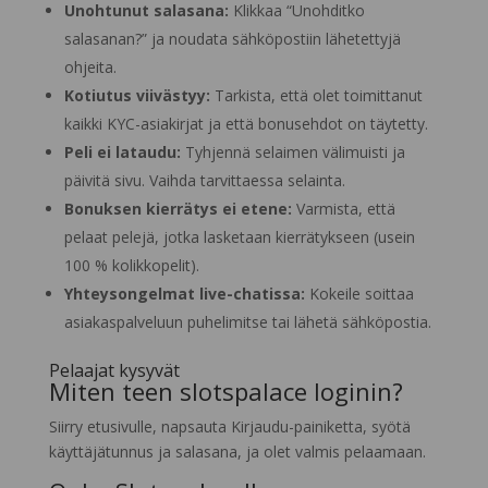
Unohtunut salasana:
Klikkaa “Unohditko
salasanan?” ja noudata sähköpostiin lähetettyjä
ohjeita.
Kotiutus viivästyy:
Tarkista, että olet toimittanut
kaikki KYC-asiakirjat ja että bonusehdot on täytetty.
Peli ei lataudu:
Tyhjennä selaimen välimuisti ja
päivitä sivu. Vaihda tarvittaessa selainta.
Bonuksen kierrätys ei etene:
Varmista, että
pelaat pelejä, jotka lasketaan kierrätykseen (usein
100 % kolikkopelit).
Yhteysongelmat live-chatissa:
Kokeile soittaa
asiakaspalveluun puhelimitse tai lähetä sähköpostia.
Pelaajat kysyvät
Miten teen slotspalace loginin?
Siirry etusivulle, napsauta Kirjaudu-painiketta, syötä
käyttäjätunnus ja salasana, ja olet valmis pelaamaan.