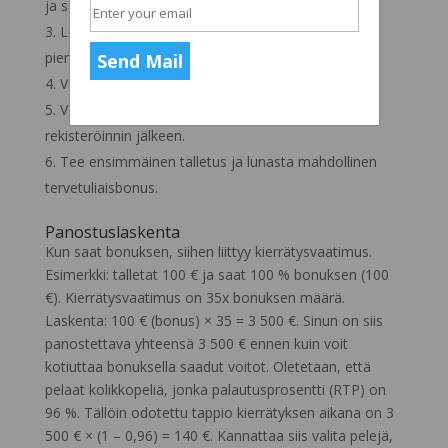
ja sähköposti.
Luo vahva salasana (vähintään 8 merkkiä, isoja ja
pieniä kirjaimia, numeroita).
Valitse käyttäjätunnus ja hyväksy käyttöehdot.
Vahvista sähköpostiosoitteesi linkistä, jonka saat
rekisteröinnin jälkeen.
Tee ensimmäinen talletus ja lunasta mahdollinen
tervetuliaisbonus.
Panostuslaskenta
Kun saat bonuksen, siihen liittyy kierrätysvaatimus.
Esimerkki: talletat 100 € ja saat 100 % bonuksen (100
€). Kierrätysvaatimus on 35x bonuksen määrä.
Laskenta: 100 € (bonus) × 35 = 3 500 €. Sinun on siis
panostettava yhteensä 3 500 € ennen kuin voit
kotiuttaa bonuksella saadut voitot. Oletetaan, että
pelaat kolikkopeliä, jonka palautusprosentti (RTP) on
96 %. Tällöin odotettu tappio kierrätyksen aikana on 3
500 € × (1 – 0,96) = 140 €. Kannattaa siis valita pelejä,