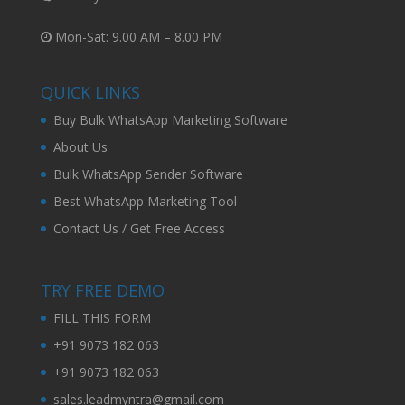
Mon-Sat: 9.00 AM – 8.00 PM
QUICK LINKS
Buy Bulk WhatsApp Marketing Software
About Us
Bulk WhatsApp Sender Software
Best WhatsApp Marketing Tool
Contact Us / Get Free Access
TRY FREE DEMO
FILL THIS FORM
+91 9073 182 063
+91 9073 182 063
sales.leadmyntra@gmail.com