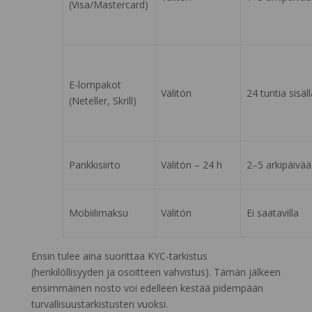
(Visa/Mastercard)
E-lompakot
Välitön
24 tuntia sisäl
(Neteller, Skrill)
Pankkisiirto
Välitön – 24 h
2–5 arkipäivää
Mobiilimaksu
Välitön
Ei saatavilla
Ensin tulee aina suorittaa KYC-tarkistus
(henkilöllisyyden ja osoitteen vahvistus). Tämän jälkeen
ensimmäinen nosto voi edelleen kestää pidempään
turvallisuustarkistusten vuoksi.