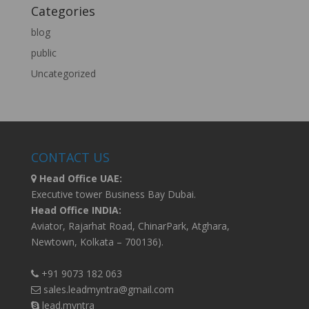
Categories
blog
public
Uncategorized
CONTACT US
Head Office UAE:
Executive tower Business Bay Dubai.
Head Office INDIA:
Aviator, Rajarhat Road, ChinarPark, Atghara,
Newtown, Kolkata – 700136).
+91 9073 182 063
sales.leadmyntra@gmail.com
lead.myntra