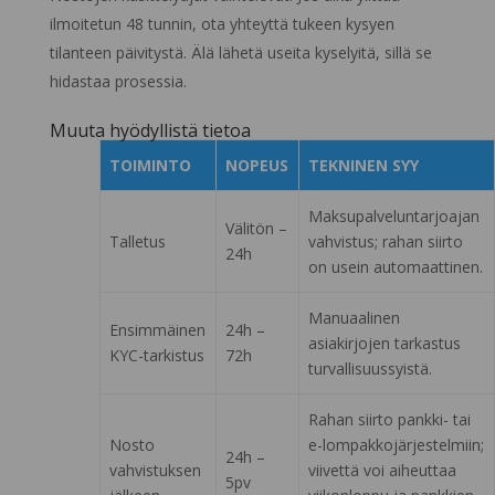
ilmoitetun 48 tunnin, ota yhteyttä tukeen kysyen
tilanteen päivitystä. Älä lähetä useita kyselyitä, sillä se
hidastaa prosessia.
Muuta hyödyllistä tietoa
TOIMINTO
NOPEUS
TEKNINEN SYY
Maksupalveluntarjoajan
Välitön –
Talletus
vahvistus; rahan siirto
24h
on usein automaattinen.
Manuaalinen
Ensimmäinen
24h –
asiakirjojen tarkastus
KYC-tarkistus
72h
turvallisuussyistä.
Rahan siirto pankki- tai
Nosto
e-lompakkojärjestelmiin;
24h –
vahvistuksen
viivettä voi aiheuttaa
5pv