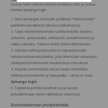
Seuraa näitä vaiheita tarkasti luodaksesi tilisi ja saatua
toimiva Spinanga login.
Siirry Spinangan kotisivulle ja klikkaa \”Rekisteröidy\”-
painiketta (tavallisesti oikeassa yläkulmassa).
Täytä rekisteröintilomake tarkilla tiedoilla: etunimi,
sukunimi, syntymäaika, sähköposti, puhelinnumero ja
valittu salasana. Tarkista tiedot ennen lähettämistä.
Vahvista sähköpostiosoitteesi napsauttamalla
rekisteröintivahvistuslinkkiä, joka lähetetään antamaasi
sähköpostiosoitteeseen muutamassa minuutissa.
Kirjaudu ensimmäistä kertaa sisään antamillasi
sähköpostiosoitteella ja salasanalla – tämä on sinun
Spinanga login
.
Täydennä profiilisi tarvittaessa ja tutustu
pelivalikoimaan ennen talletuksen tekemistä.
Bonuslaskennan yksityiskohdat