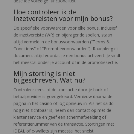
dezelfde volledige functionaliteit.
Hoe controleer ik de
inzetvereisten voor mijn bonus?
De specifieke voorwaarden voor elke bonus, inclusief
de inzetvereiste (WR) en bijdragende spellen, staan
altijd vermeld in de bonusvoorwaarden (“Terms &
Conditions” of “Promotievoorwaarden”). Raadpleeg dit
document altijd voordat je een bonus activeert. Je vindt
het meestal onder je account of in de promotiesectie.
Mijn storting is niet
bijgeschreven. Wat nu?
Controleer eerst of de transactie door je bank of
betaalprovider is goedgekeurd. Vernieuw daarna de
pagina in het casino of log opnieuw in. Als het saldo
nog niet zichtbaar is, neem dan contact op met de
klantenservice en geef een schermafbeelding of
referentienummer van de transactie. Stortingen met
iDEAL of e-wallets zijn meestal het snelst.