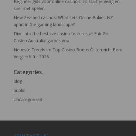
Beginner gids voor online casino’s: zo start je veilig en
snel met spelen
New Zealand casinos: What sets Online Pokies NZ
apart in the gaming landscape?
Dive into the best live casino features at Fair Go
Casino Australia: games you
Neueste Trends im Top Casino Bonus Österreich: Boni
Vergleich für 2026
Categories
blog
public
Uncategorized