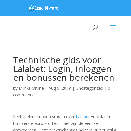
Technische gids voor
Lalabet: Login, inloggen
en bonussen berekenen
by
Mlinks Online
|
Aug 5, 2018
|
Uncategorized
|
0
comments
Veel spelers hebben vragen over
Lalabet
voordat ze
hun eerste euro storten – hier zijn de eerlijke
antwoorden. Deze praktische gids helpt je bij het veilig