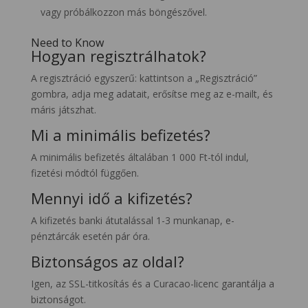
vagy próbálkozzon más böngészővel.
Need to Know
Hogyan regisztrálhatok?
A regisztráció egyszerű: kattintson a „Regisztráció”
gombra, adja meg adatait, erősítse meg az e-mailt, és
máris játszhat.
Mi a minimális befizetés?
A minimális befizetés általában 1 000 Ft-tól indul,
fizetési módtól függően.
Mennyi idő a kifizetés?
A kifizetés banki átutalással 1-3 munkanap, e-
pénztárcák esetén pár óra.
Biztonságos az oldal?
Igen, az SSL-titkosítás és a Curacao-licenc garantálja a
biztonságot.