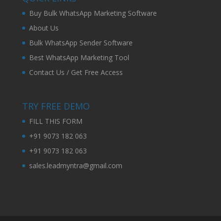
Buy Bulk WhatsApp Marketing Software
About Us
Bulk WhatsApp Sender Software
Best WhatsApp Marketing Tool
Contact Us / Get Free Access
TRY FREE DEMO
FILL THIS FORM
+91 9073 182 063
+91 9073 182 063
sales.leadmyntra@gmail.com