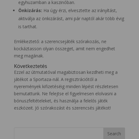
egyhuzamban a kaszinóban.
Önkizárás:
Ha úgy érzi, elvesztette az irányítást,
aktiválja az önkizárást, ami pár naptól akár több évig
is tarthat.
Emlékeztető: a szerencsejáték szórakozás, ne
kockáztasson olyan összeget, amit nem engedhet
meg magának.
Következtetés
Ezzel az útmutatóval magabiztosan kezdheti meg a
játékot a Sportaza-nál. A regisztrációtól a
nyeremények kifizetéséig minden lépést részletesen
bemutattunk. Ne felejtse el figyelmesen elolvasni a
bónuszfeltételeket, és használja a felelős játék
eszközeit. Jó szórakozást és szerencsés játékot!