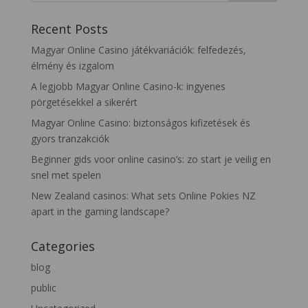
Recent Posts
Magyar Online Casino játékvariációk: felfedezés,
élmény és izgalom
A legjobb Magyar Online Casino-k: ingyenes
pörgetésekkel a sikerért
Magyar Online Casino: biztonságos kifizetések és
gyors tranzakciók
Beginner gids voor online casino’s: zo start je veilig en
snel met spelen
New Zealand casinos: What sets Online Pokies NZ
apart in the gaming landscape?
Categories
blog
public