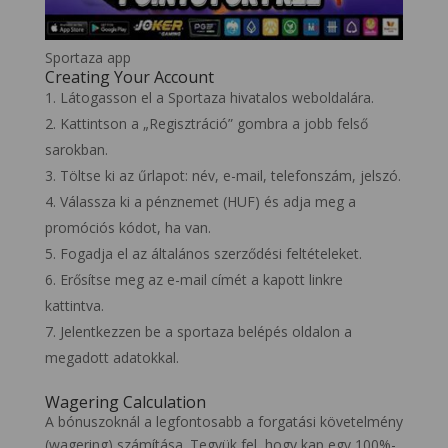
Sportaza app
Creating Your Account
Látogasson el a Sportaza hivatalos weboldalára.
Kattintson a „Regisztráció” gombra a jobb felső
sarokban.
Töltse ki az űrlapot: név, e-mail, telefonszám, jelszó.
Válassza ki a pénznemet (HUF) és adja meg a
promóciós kódot, ha van.
Fogadja el az általános szerződési feltételeket.
Erősítse meg az e-mail címét a kapott linkre
kattintva.
Jelentkezzen be a sportaza belépés oldalon a
megadott adatokkal.
Wagering Calculation
A bónuszoknál a legfontosabb a forgatási követelmény
(wagering) számítása. Tegyük fel, hogy kap egy 100%-