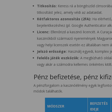
Titkosítás:
Keress rá a böngésződ címsorában a
titkosítást jelez, amely védi az adataidat.
Kétfaktoros azonosítás (2FA):
Ha elérhető,
bejelentkezéshez (pl. Google Authenticator al
Licenc:
Ellenőrizd a kaszinó licencét. A Curaça
kaszinókból származó nyeremények Magyar
vagy helyi licenszek esetén ez általában nem ál
Jelszó erőssége:
Használj egyedi, komplex j
Felelős játék eszközök:
A megbízható oldalak
vagy akár a számodra kellemes önkéntes kitilt
Pénz befizetése, pénz kifi
A pénzforgalom a kaszinóélmény egyik legfontos
módok találhatók.
BEFIZETÉS
MÓDSZER
IDEJE