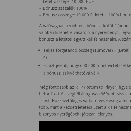
– Letét összege: 10 000 HUF
– Bónusz százalék: 100%
– Bónusz összege: 10 000 Ft letét + 100% bónus
A valóságban azonban a bónusz “kötött” (bonus 
valóban ki lehet-e vásárolni a nyereményt. Tegyü
bónuszt a letéttel együtt kell felhasználni. A szám
Teljes forgatandó összeg (Turnover) = (Letét 
Ft
.
Ez azt jelenti, hogy 600 000 forintnyi tétsze
a bónusz is) kiválthatóvá válik.
Még fontosabb az RTP (Return to Player) figyele
befordított összegből átlagosan 96%-ot “visszaad
jelent. Hozzávetőleges várható veszteség a fenti
több, mint a kezdeti letéted! Ezért a kis felhaszn
bizonyos nyerőgépek) játszani előnyös.