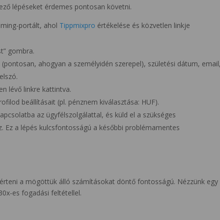
tkező lépéseket érdemes pontosan követni.
ming-portált, ahol
Tippmixpro
értékelése és közvetlen linkje
st” gombra.
év (pontosan, ahogyan a személyidén szerepel), születési dátum, email
elszó.
 lévő linkre kattintva.
ofilod beállításait (pl. pénznem kiválasztása: HUF).
kapcsolatba az ügyfélszolgálattal, és küld el a szükséges
 Ez a lépés kulcsfontosságú a későbbi problémamentes
érteni a mögöttük álló számításokat döntő fontosságú. Nézzünk egy
0x-es fogadási feltétellel.