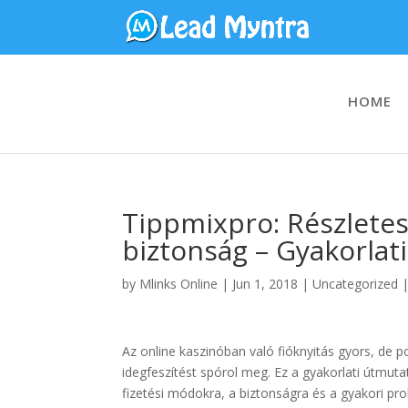
HOME
Tippmixpro: Részletes
biztonság – Gyakorlat
by
Mlinks Online
|
Jun 1, 2018
|
Uncategorized
Az online kaszinóban való fióknyitás gyors, de 
idegfeszítést spórol meg. Ez a gyakorlati útmut
fizetési módokra, a biztonságra és a gyakori pr