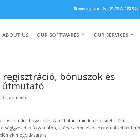
lead.myntra
+91 9073 182 063
ABOUT US
OUR SOFTWARES
OUR SERVICES
 regisztráció, bónuszok és
i útmutató
|
0 comments
pontosan tudni, hogy mire számíthatunk minden lépésnél, időt és
ató végigvezeti a folyamaton, kitérve a bónuszok matematikai hátteré
oblémák megoldására is.