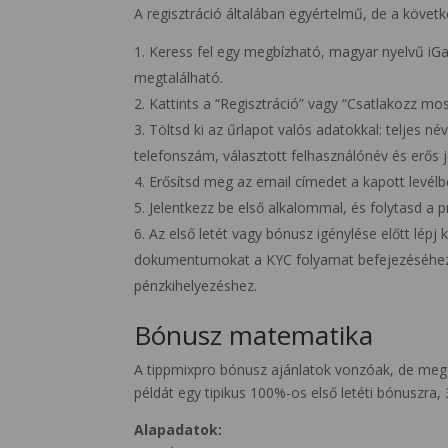
A regisztráció általában egyértelmű, de a köve
Keress fel egy megbízható, magyar nyelvű iGa
megtalálható.
Kattints a “Regisztráció” vagy “Csatlakozz mo
Töltsd ki az űrlapot valós adatokkal: teljes n
telefonszám, választott felhasználónév és erős j
Erősítsd meg az email címedet a kapott levélben
Jelentkezz be első alkalommal, és folytasd a pr
Az első letét vagy bónusz igénylése előtt lépj 
dokumentumokat a KYC folyamat befejezéséhez.
pénzkihelyezéshez.
Bónusz matematika
A tippmixpro bónusz ajánlatok vonzóak, de meg
példát egy tipikus 100%-os első letéti bónuszra, 3
Alapadatok: