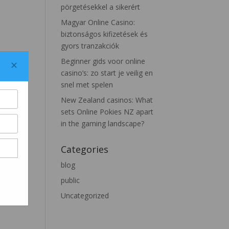
pörgetésekkel a sikerért
Magyar Online Casino:
biztonságos kifizetések és
gyors tranzakciók
iót
Beginner gids voor online
×
casino’s: zo start je veilig en
snel met spelen
,
New Zealand casinos: What
sets Online Pokies NZ apart
in the gaming landscape?
y,
Categories
műen
blog
public
Uncategorized