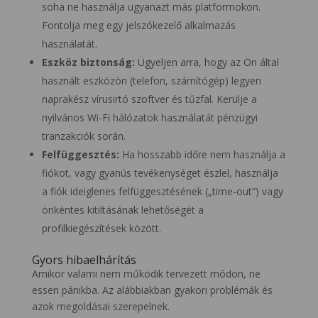
soha ne használja ugyanazt más platformokon.
Fontolja meg egy jelszókezelő alkalmazás
használatát.
Eszköz biztonság:
Ügyeljen arra, hogy az Ön által
használt eszközön (telefon, számítógép) legyen
naprakész vírusirtó szoftver és tűzfal. Kerülje a
nyilvános Wi-Fi hálózatok használatát pénzügyi
tranzakciók során.
Felfüggesztés:
Ha hosszabb időre nem használja a
fiókot, vagy gyanús tevékenységet észlel, használja
a fiók ideiglenes felfüggesztésének („time-out”) vagy
önkéntes kitiltásának lehetőségét a
profilkiegészítések között.
Gyors hibaelhárítás
Amikor valami nem működik tervezett módon, ne
essen pánikba. Az alábbiakban gyakori problémák és
azok megoldásai szerepelnek.