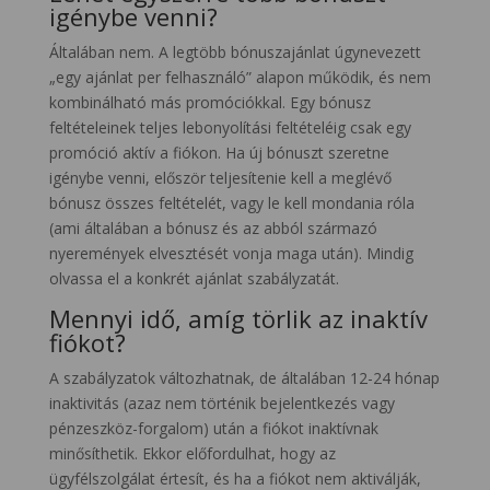
igénybe venni?
Általában nem. A legtöbb bónuszajánlat úgynevezett
„egy ajánlat per felhasználó” alapon működik, és nem
kombinálható más promóciókkal. Egy bónusz
feltételeinek teljes lebonyolítási feltételéig csak egy
promóció aktív a fiókon. Ha új bónuszt szeretne
igénybe venni, először teljesítenie kell a meglévő
bónusz összes feltételét, vagy le kell mondania róla
(ami általában a bónusz és az abból származó
nyeremények elvesztését vonja maga után). Mindig
olvassa el a konkrét ajánlat szabályzatát.
Mennyi idő, amíg törlik az inaktív
fiókot?
A szabályzatok változhatnak, de általában 12-24 hónap
inaktivitás (azaz nem történik bejelentkezés vagy
pénzeszköz-forgalom) után a fiókot inaktívnak
minősíthetik. Ekkor előfordulhat, hogy az
ügyfélszolgálat értesít, és ha a fiókot nem aktiválják,