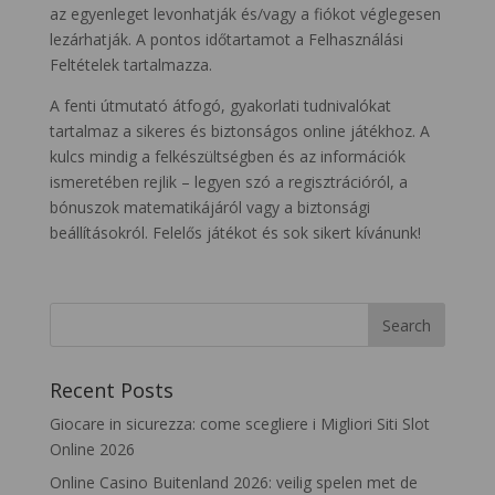
az egyenleget levonhatják és/vagy a fiókot véglegesen
lezárhatják. A pontos időtartamot a Felhasználási
Feltételek tartalmazza.
A fenti útmutató átfogó, gyakorlati tudnivalókat
tartalmaz a sikeres és biztonságos online játékhoz. A
kulcs mindig a felkészültségben és az információk
ismeretében rejlik – legyen szó a regisztrációról, a
bónuszok matematikájáról vagy a biztonsági
beállításokról. Felelős játékot és sok sikert kívánunk!
Recent Posts
Giocare in sicurezza: come scegliere i Migliori Siti Slot
Online 2026
Online Casino Buitenland 2026: veilig spelen met de