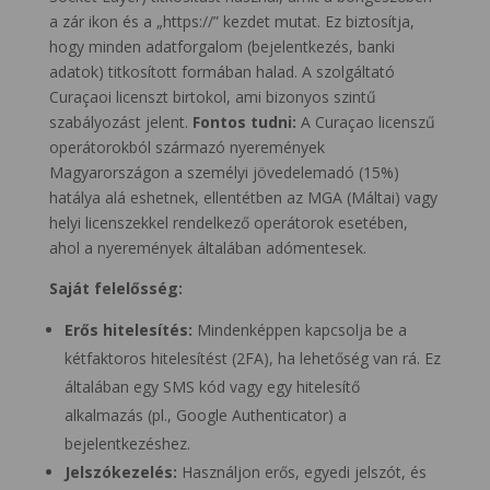
a zár ikon és a „https://” kezdet mutat. Ez biztosítja,
hogy minden adatforgalom (bejelentkezés, banki
adatok) titkosított formában halad. A szolgáltató
Curaçaoi licenszt birtokol, ami bizonyos szintű
szabályozást jelent.
Fontos tudni:
A Curaçao licenszű
operátorokból származó nyeremények
Magyarországon a személyi jövedelemadó (15%)
hatálya alá eshetnek, ellentétben az MGA (Máltai) vagy
helyi licenszekkel rendelkező operátorok esetében,
ahol a nyeremények általában adómentesek.
Saját felelősség:
Erős hitelesítés:
Mindenképpen kapcsolja be a
kétfaktoros hitelesítést (2FA), ha lehetőség van rá. Ez
általában egy SMS kód vagy egy hitelesítő
alkalmazás (pl., Google Authenticator) a
bejelentkezéshez.
Jelszókezelés:
Használjon erős, egyedi jelszót, és