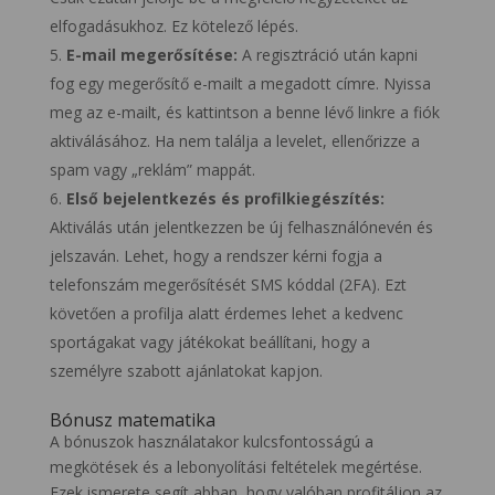
elfogadásukhoz. Ez kötelező lépés.
E-mail megerősítése:
A regisztráció után kapni
fog egy megerősítő e-mailt a megadott címre. Nyissa
meg az e-mailt, és kattintson a benne lévő linkre a fiók
aktiválásához. Ha nem találja a levelet, ellenőrizze a
spam vagy „reklám” mappát.
Első bejelentkezés és profilkiegészítés:
Aktiválás után jelentkezzen be új felhasználónevén és
jelszaván. Lehet, hogy a rendszer kérni fogja a
telefonszám megerősítését SMS kóddal (2FA). Ezt
követően a profilja alatt érdemes lehet a kedvenc
sportágakat vagy játékokat beállítani, hogy a
személyre szabott ajánlatokat kapjon.
Bónusz matematika
A bónuszok használatakor kulcsfontosságú a
megkötések és a lebonyolítási feltételek megértése.
Ezek ismerete segít abban, hogy valóban profitáljon az