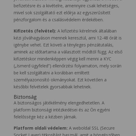
befizetésre és a kivételre, amennyire csak lehetséges,
mivel sok szolgáltató ezt előírja az egyszerűsített
pénzforgalom és a csalásvédelem érdekében.
Kifizetés (felvétel):
A kifizetési kérelmek általában
kézi jóváhagyáson mennek keresztül, ami 12-48 órát is
igénybe vehet. Ezt követi a tényleges pénzátutalás,
aminek az időtartama a választott módtól függ. Az első
kifizetéskor mindenképpen végig kell menni a KYC
(„Ismerd ügyfeled”) ellenőrzési folyamaton, mely során
be kell szolgáltatni a korábban említett
személyazonosító okmányokat. Ezt követően a
későbbi felvételek gyorsabbak lehetnek.
Biztonság
A biztonságos játékélmény elengedhetetlen. A
platform biztonsági intézkedései és az Ön egyéni
felelőssége kéz a kézben járnak.
Platform oldali védelem:
A weboldal SSL (Secure
Socket Layer) titkosítást használ, amit a böngészőben