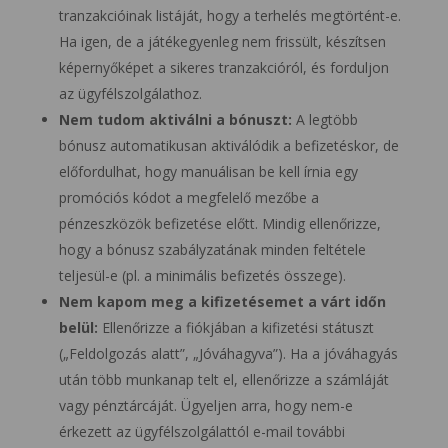
tranzakcióinak listáját, hogy a terhelés megtörtént-e.
Ha igen, de a játékegyenleg nem frissült, készítsen
képernyőképet a sikeres tranzakcióról, és forduljon
az ügyfélszolgálathoz.
Nem tudom aktiválni a bónuszt:
A legtöbb
bónusz automatikusan aktiválódik a befizetéskor, de
előfordulhat, hogy manuálisan be kell írnia egy
promóciós kódot a megfelelő mezőbe a
pénzeszközök befizetése előtt. Mindig ellenőrizze,
hogy a bónusz szabályzatának minden feltétele
teljesül-e (pl. a minimális befizetés összege).
Nem kapom meg a kifizetésemet a várt időn
belül:
Ellenőrizze a fiókjában a kifizetési státuszt
(„Feldolgozás alatt”, „Jóváhagyva”). Ha a jóváhagyás
után több munkanap telt el, ellenőrizze a számláját
vagy pénztárcáját. Ügyeljen arra, hogy nem-e
érkezett az ügyfélszolgálattól e-mail további