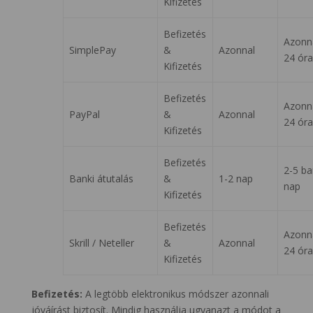
Kifizetés
Befizetés
Azonn
SimplePay
&
Azonnal
24 óra
Kifizetés
Befizetés
Azonn
PayPal
&
Azonnal
24 óra
Kifizetés
Befizetés
2-5 ba
Banki átutalás
&
1-2 nap
nap
Kifizetés
Befizetés
Azonn
Skrill / Neteller
&
Azonnal
24 óra
Kifizetés
Befizetés:
A legtöbb elektronikus módszer azonnali
jóváírást biztosít. Mindig használja ugyanazt a módot a