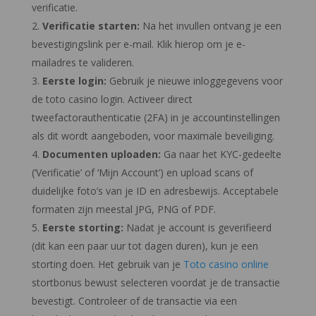
verificatie.
Verificatie starten:
Na het invullen ontvang je een
bevestigingslink per e-mail. Klik hierop om je e-
mailadres te valideren.
Eerste login:
Gebruik je nieuwe inloggegevens voor
de toto casino login. Activeer direct
tweefactorauthenticatie (2FA) in je accountinstellingen
als dit wordt aangeboden, voor maximale beveiliging.
Documenten uploaden:
Ga naar het KYC-gedeelte
(‘Verificatie’ of ‘Mijn Account’) en upload scans of
duidelijke foto’s van je ID en adresbewijs. Acceptabele
formaten zijn meestal JPG, PNG of PDF.
Eerste storting:
Nadat je account is geverifieerd
(dit kan een paar uur tot dagen duren), kun je een
storting doen. Het gebruik van je
Toto casino online
stortbonus bewust selecteren voordat je de transactie
bevestigt. Controleer of de transactie via een