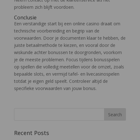
probleem zich blijft voordoen.
Conclusie
Een verstandige start bij een online casino draait om
technische voorbereiding en begrip van de
voorwaarden. Door je documenten klaar te hebben, de
juiste betaalmethode te kiezen, en vooral door de
wiskunde achter bonussen te doorgronden, voorkom
je de meeste problemen. Focus tijdens bonusspelen
op spellen die volledig meetellen voor de omzet, zoals
bepaalde slots, en vermijd tafel- en livecasinospelen
totdat je eigen geld speelt. Controleer altijd de
specifieke voorwaarden van jouw bonus.
Recent Posts