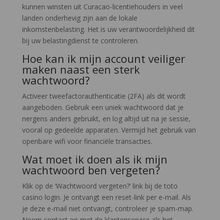
kunnen winsten uit Curacao-licentiehouders in veel
landen onderhevig zijn aan de lokale
inkomstenbelasting. Het is uw verantwoordelijkheid dit
bij uw belastingdienst te controleren.
Hoe kan ik mijn account veiliger
maken naast een sterk
wachtwoord?
Activeer tweefactorauthenticatie (2FA) als dit wordt
aangeboden. Gebruik een uniek wachtwoord dat je
nergens anders gebruikt, en log altijd uit na je sessie,
vooral op gedeelde apparaten. Vermijd het gebruik van
openbare wifi voor financiële transacties.
Wat moet ik doen als ik mijn
wachtwoord ben vergeten?
Klik op de ‘Wachtwoord vergeten?’ link bij de toto
casino login. Je ontvangt een reset-link per e-mail. Als
je deze e-mail niet ontvangt, controleer je spam-map.
Neem contact op met de klantenservice als het