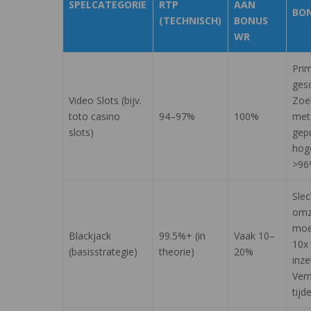
SPELCATEGORIE
RTP
AAN
BO
(TECHNISCH)
BONUS
WR
Prim
gesc
Video Slots (bijv.
Zoe
toto casino
94–97%
100%
met
slots)
gep
hog
>96
Slec
omz
moe
Blackjack
99.5%+ (in
Vaak 10–
10x
(basisstrategie)
theorie)
20%
inze
Ver
tijd