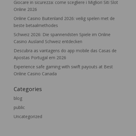
Giocare in sicurezza: come scegliere i Migliori Siti Slot
Online 2026
Online Casino Buitenland 2026: veilig spelen met de
beste betaalmethodes
Schweiz 2026: Die spannendsten Spiele im Online
Casino Ausland Schweiz entdecken
Descubra as vantagens do app mobile das Casas de
Apostas Portugal em 2026
Experience safe gaming with swift payouts at Best
Online Casino Canada
Categories
blog
public
Uncategorized