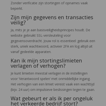
Zonder verificatie zijn stortingen of opnames vaak
beperkt.
Zijn mijn gegevens en transacties
veilig?
Ja, mits je je aan basisveiligheidsprincipes houdt. De
website gebruikt SSL-versleuteling voor
gegevensoverdracht. Jouw rol is essentieel: gebruik een
sterk, uniek wachtwoord, activeer 2FA en log altijd uit
vanaf gedeelde apparaten.
Kan ik mijn stortingslimieten
verlagen of verhogen?
Je kunt limieten meestal verlagen in de instellingen
voor ‘Verantwoord spelen’ met onmiddellijke ingang.
Het verhogen van een limiet vereist vaak een wachttijd
(bijv. 24 uur) om impulsieve beslissingen tegen te gaan.
Wat gebeurt er als ik per ongeluk
het verkeerde bedrijf stort?