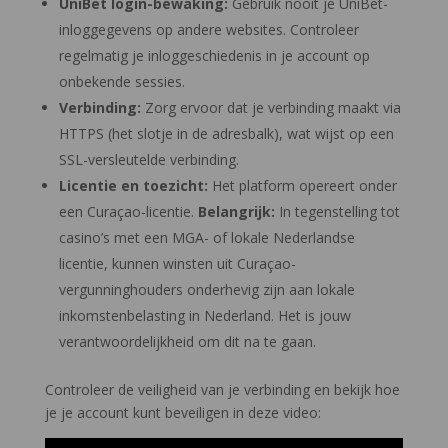
UniBet login-bewaking:
Gebruik nooit je UniBet-
inloggegevens op andere websites. Controleer
regelmatig je inloggeschiedenis in je account op
onbekende sessies.
Verbinding:
Zorg ervoor dat je verbinding maakt via
HTTPS (het slotje in de adresbalk), wat wijst op een
SSL-versleutelde verbinding.
Licentie en toezicht:
Het platform opereert onder
een Curaçao-licentie.
Belangrijk:
In tegenstelling tot
casino’s met een MGA- of lokale Nederlandse
licentie, kunnen winsten uit Curaçao-
vergunninghouders onderhevig zijn aan lokale
inkomstenbelasting in Nederland. Het is jouw
verantwoordelijkheid om dit na te gaan.
Controleer de veiligheid van je verbinding en bekijk hoe
je je account kunt beveiligen in deze video: