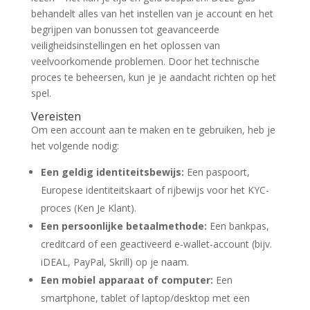
behandelt alles van het instellen van je account en het
begrijpen van bonussen tot geavanceerde
veiligheidsinstellingen en het oplossen van
veelvoorkomende problemen. Door het technische
proces te beheersen, kun je je aandacht richten op het
spel.
Vereisten
Om een account aan te maken en te gebruiken, heb je
het volgende nodig:
Een geldig identiteitsbewijs:
Een paspoort,
Europese identiteitskaart of rijbewijs voor het KYC-
proces (Ken Je Klant).
Een persoonlijke betaalmethode:
Een bankpas,
creditcard of een geactiveerd e-wallet-account (bijv.
iDEAL, PayPal, Skrill) op je naam.
Een mobiel apparaat of computer:
Een
smartphone, tablet of laptop/desktop met een