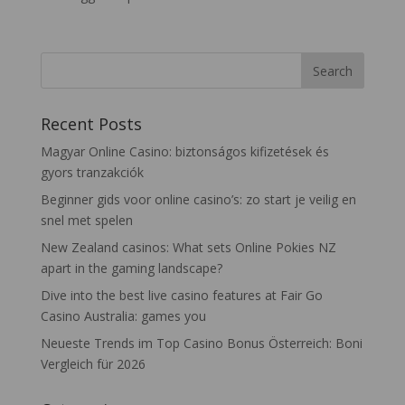
Recent Posts
Magyar Online Casino: biztonságos kifizetések és
gyors tranzakciók
Beginner gids voor online casino’s: zo start je veilig en
snel met spelen
New Zealand casinos: What sets Online Pokies NZ
apart in the gaming landscape?
Dive into the best live casino features at Fair Go
Casino Australia: games you
Neueste Trends im Top Casino Bonus Österreich: Boni
Vergleich für 2026