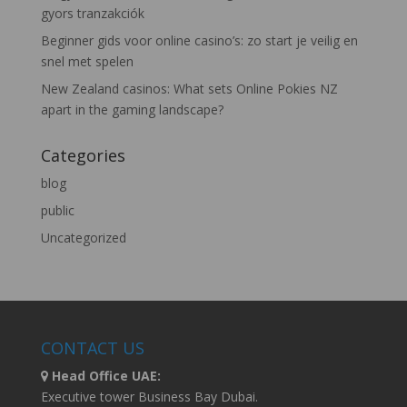
gyors tranzakciók
Beginner gids voor online casino’s: zo start je veilig en
snel met spelen
New Zealand casinos: What sets Online Pokies NZ
apart in the gaming landscape?
Categories
blog
public
Uncategorized
CONTACT US
Head Office UAE:
Executive tower Business Bay Dubai.