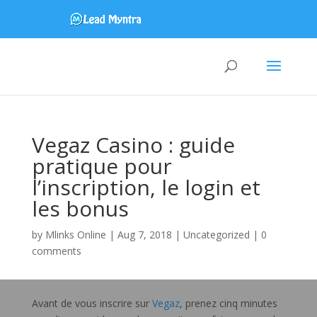
Vegaz Casino : guide
pratique pour
l’inscription, le login et
les bonus
by
Mlinks Online
|
Aug 7, 2018
|
Uncategorized
|
0
comments
Avant de vous inscrire sur
Vegaz
, prenez cinq minutes