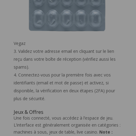
Vegaz
Validez votre adresse email en cliquant sur le lien
reçu dans votre boîte de réception (vérifiez aussi les
spams).
Connectez-vous pour la première fois avec vos
identifiants (email et mot de passe) et activez, si
disponible, la vérification en deux étapes (2FA) pour
plus de sécurité.
Jeux & Offres
Une fois connecté, vous accédez à l’espace de jeu.
L’interface est généralement organisée en catégories :
machines à sous, jeux de table, live casino.
Note :