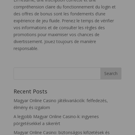
compréhension claire du fonctionnement du login et
des offres de bonus sont les fondements d’une
expérience de jeu fluide. Prenez le temps de vérifier
vos informations et de consulter les règles des
promotions pour maximiser vos chances de
divertissement. Jouez toujours de manière
responsable.
Recent Posts
Magyar Online Casino játékvariációk: felfedezés,
élmény és izgalom
A legjobb Magyar Online Casino-k: ingyenes
pörgetésekkel a sikerért
Magyar Online Casino: biztonságos kifizetések és