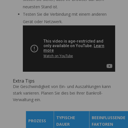
neuesten Stand ist.
Testen Sie die Verbindung mit einem anderen
Gerät oder Netzwerk.
Extra Tips
Die Geschwindigkeit von Ein- und Auszahlungen kann
stark variieren. Planen Sie dies bei Ihrer Bankroll-
Verwaltung ein.
TYPISCHE
BEEINFLUSSENDE
PROZESS
DAUER
FAKTOREN