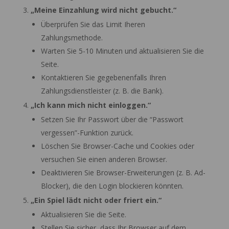
„Meine Einzahlung wird nicht gebucht.“
Überprüfen Sie das Limit Iheren
Zahlungsmethode.
Warten Sie 5-10 Minuten und aktualisieren Sie die
Seite.
Kontaktieren Sie gegebenenfalls Ihren
Zahlungsdienstleister (z. B. die Bank).
„Ich kann mich nicht einloggen.“
Setzen Sie Ihr Passwort über die “Passwort
vergessen”-Funktion zurück.
Löschen Sie Browser-Cache und Cookies oder
versuchen Sie einen anderen Browser.
Deaktivieren Sie Browser-Erweiterungen (z. B. Ad-
Blocker), die den Login blockieren könnten.
„Ein Spiel lädt nicht oder friert ein.“
Aktualisieren Sie die Seite.
Stellen Sie sicher, dass Ihr Browser auf dem