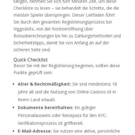
tätigen, nehmen Sie sich fünf Minuten Zeit, um diese
Checkliste zu lesen – sie behandelt die Schritte, die die
meisten Spieler überspringen. Dieser Leitfaden führt
Sie durch den gesamten Registrierungsprozess bei
Viggoslots, von der Kontoeröffnung über
Bonusberechnungen bis hin zu Zahlungsmethoden und
Sicherheitstipps, damit Sie von Anfang an auf der
sicheren Seite sind.
Quick Checklist
Bevor Sie mit der Registrierung beginnen, sollten diese
Punkte geprüft sein:
Alter & Rechtmäßigkeit:
Sie sind mindestens 18
Jahre alt und die Nutzung von Online-Casinos ist in
Ihrem Land erlaubt.
Dokumente bereithalten:
Ein gültiger
Personalausweis oder Reisepass für den KYC-
Verifikationsprozess ist griffbereit.
E-Mail-Adresse:
Sie nutzen eine aktive, persönliche