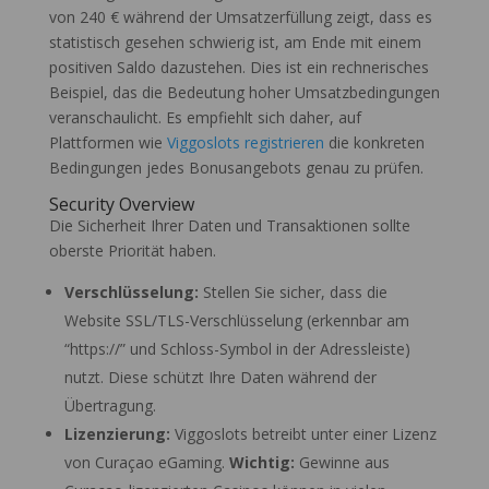
von 240 € während der Umsatzerfüllung zeigt, dass es
statistisch gesehen schwierig ist, am Ende mit einem
positiven Saldo dazustehen. Dies ist ein rechnerisches
Beispiel, das die Bedeutung hoher Umsatzbedingungen
veranschaulicht. Es empfiehlt sich daher, auf
Plattformen wie
Viggoslots registrieren
die konkreten
Bedingungen jedes Bonusangebots genau zu prüfen.
Security Overview
Die Sicherheit Ihrer Daten und Transaktionen sollte
oberste Priorität haben.
Verschlüsselung:
Stellen Sie sicher, dass die
Website SSL/TLS-Verschlüsselung (erkennbar am
“https://” und Schloss-Symbol in der Adressleiste)
nutzt. Diese schützt Ihre Daten während der
Übertragung.
Lizenzierung:
Viggoslots betreibt unter einer Lizenz
von Curaçao eGaming.
Wichtig:
Gewinne aus