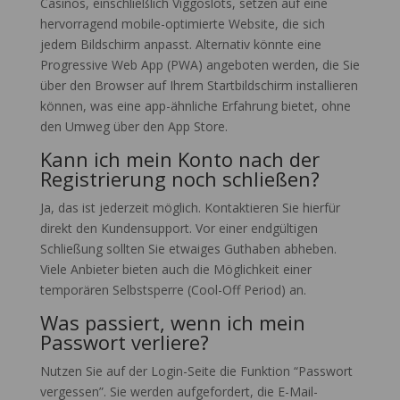
Casinos, einschließlich Viggoslots, setzen auf eine
hervorragend mobile-optimierte Website, die sich
jedem Bildschirm anpasst. Alternativ könnte eine
Progressive Web App (PWA) angeboten werden, die Sie
über den Browser auf Ihrem Startbildschirm installieren
können, was eine app-ähnliche Erfahrung bietet, ohne
den Umweg über den App Store.
Kann ich mein Konto nach der
Registrierung noch schließen?
Ja, das ist jederzeit möglich. Kontaktieren Sie hierfür
direkt den Kundensupport. Vor einer endgültigen
Schließung sollten Sie etwaiges Guthaben abheben.
Viele Anbieter bieten auch die Möglichkeit einer
temporären Selbstsperre (Cool-Off Period) an.
Was passiert, wenn ich mein
Passwort verliere?
Nutzen Sie auf der Login-Seite die Funktion “Passwort
vergessen”. Sie werden aufgefordert, die E-Mail-