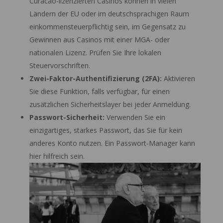
Curacao-lizenzierten Casinos können in vielen
Ländern der EU oder im deutschsprachigen Raum
einkommensteuerpflichtig sein, im Gegensatz zu
Gewinnen aus Casinos mit einer MGA- oder
nationalen Lizenz. Prüfen Sie Ihre lokalen
Steuervorschriften.
Zwei-Faktor-Authentifizierung (2FA):
Aktivieren
Sie diese Funktion, falls verfügbar, für einen
zusätzlichen Sicherheitslayer bei jeder Anmeldung.
Passwort-Sicherheit:
Verwenden Sie ein
einzigartiges, starkes Passwort, das Sie für kein
anderes Konto nutzen. Ein Passwort-Manager kann
hier hilfreich sein.