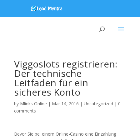
Viggoslots registrieren:
Der technische
Leitfaden für ein
sicheres Konto
by
Mlinks Online
|
Mar 14, 2016
|
Uncategorized
|
0
comments
Bevor Sie bei einem Online-Casino eine Einzahlung